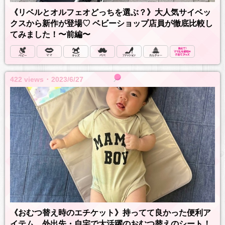
《リベルとオルフェオどっちを選ぶ？》大人気サイベッ
クスから新作が登場♡ ベビーショップ店員が徹底比較し
てみました！〜前編〜
422 views ･ 2023/6/27
《おむつ替え時のエチケット》持ってて良かった便利ア
イテム 外出先・自宅で大活躍のおむつ替えのシート！