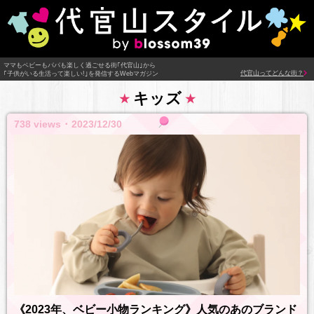
ママもベビーもパパも楽しく過ごせる街｢代官山｣から
代官山ってどんな街？
｢子供がいる生活って楽しい!｣を発信するWebマガジン
キッズ
738 views ･ 2023/12/30
《2023年、ベビー小物ランキング》人気のあのブランド