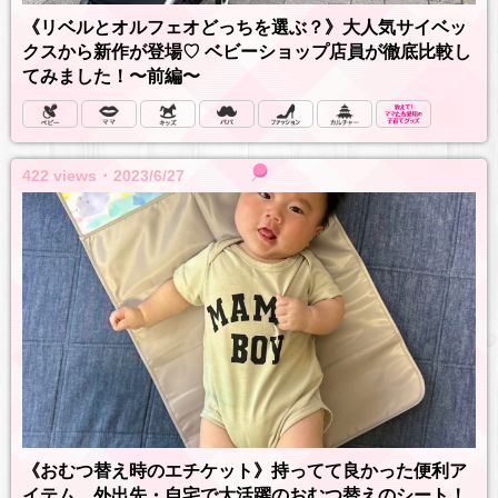
《リベルとオルフェオどっちを選ぶ？》大人気サイベッ
クスから新作が登場♡ ベビーショップ店員が徹底比較し
てみました！〜前編〜
422 views ･ 2023/6/27
《おむつ替え時のエチケット》持ってて良かった便利ア
イテム 外出先・自宅で大活躍のおむつ替えのシート！