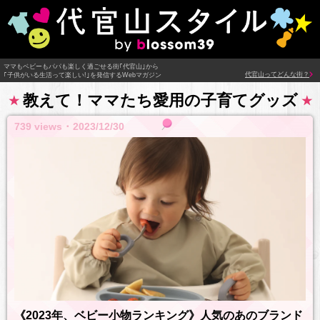
ママもベビーもパパも楽しく過ごせる街｢代官山｣から
代官山ってどんな街？
｢子供がいる生活って楽しい!｣を発信するWebマガジン
教えて！ママたち愛用の子育てグッズ
739 views ･ 2023/12/30
《2023年、ベビー小物ランキング》人気のあのブランド