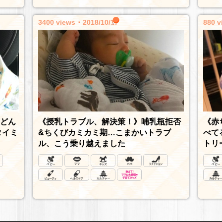
3400 views ･ 2018/10/17
880 v
《授乳トラブル、解決策！》哺乳瓶拒否
《赤
どん
&ちくびカミカミ期…こまかいトラブ
べて
タイミ
ル、こう乗り越えました
トリ