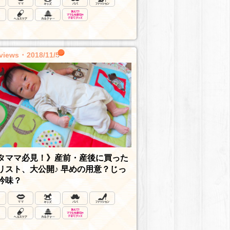
views ･ 2018/11/5
タママ必見！》産前・産後に買った
リスト、大公開♪ 早めの用意？じっ
吟味？