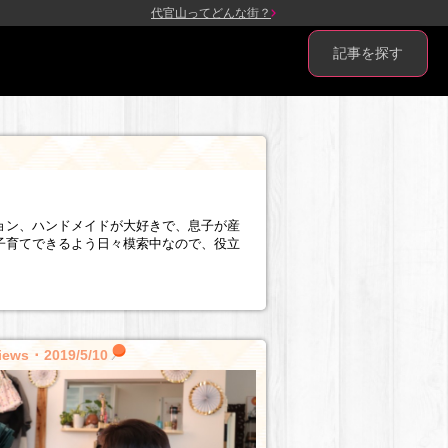
代官山ってどんな街？
記事を探す
ション、ハンドメイドが大好きで、息子が産
子育てできるよう日々模索中なので、役立
iews ･ 2019/5/10