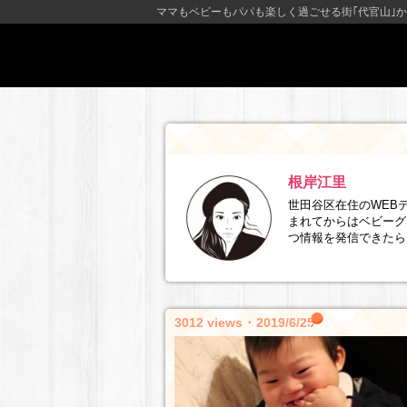
ママもベビーもパパも楽しく過ごせる街｢代官山｣か
根岸江里
世田谷区在住のWEB
まれてからはベビーグ
つ情報を発信できたら
3012 views ･ 2019/6/25