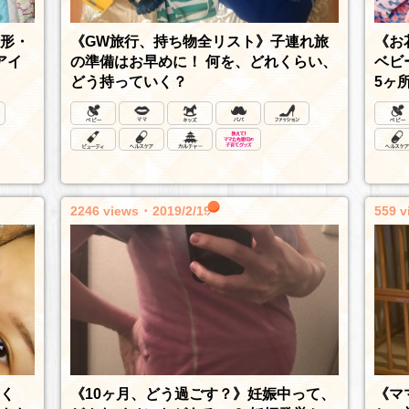
形・
《お
《GW旅行、持ち物全リスト》子連れ旅
アイ
ベビ
の準備はお早めに！ 何を、どれくらい、
5ヶ
どう持っていく？
2246 views ･ 2019/2/19
559 v
《10ヶ月、どう過ごす？》妊娠中って、
《マ
く