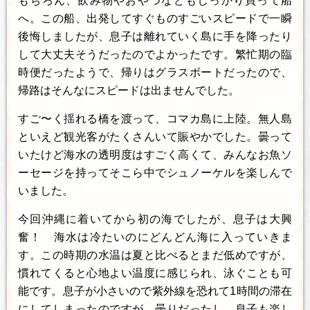
もちろん、飲み物やおやつなどもしっかり買って船
へ。この船、出発してすぐものすごいスピードで一瞬
後悔しましたが、息子は離れていく島に手を降ったり
して大丈夫そうだったのでよかったです。繁忙期の臨
時便だったようで、帰りはグラスボートだったので、
帰路はそんなにスピードは出ませんでした。
すご〜く揺れる橋を渡って、コマカ島に上陸。無人島
といえど観光客がたくさんいて賑やかでした。曇って
いたけど海水の透明度はすごく高くて、みんなお魚ソ
ーセージを持ってそこら中でシュノーケルを楽しんで
いました。
今回沖縄に着いてから初の海でしたが、息子は大興
奮！ 海水は冷たいのにどんどん海に入っていきま
す。この時期の水温は夏と比べるとまだ低めですが、
慣れてくると心地よい温度に感じられ、泳ぐことも可
能です。息子が小さいので紫外線を恐れて1時間の滞在
にしてしまったのですが、曇りだったし、息子も楽し