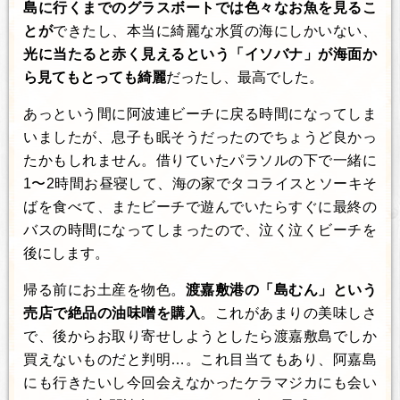
島に行くまでのグラスボートでは色々なお魚を見るこ
とが
できたし、本当に綺麗な水質の海にしかいない、
光に当たると赤く見えるという「イソバナ」が海面か
ら見てもとっても綺麗
だったし、最高でした。
あっという間に阿波連ビーチに戻る時間になってしま
いましたが、息子も眠そうだったのでちょうど良かっ
たかもしれません。借りていたパラソルの下で一緒に
1〜2時間お昼寝して、海の家でタコライスとソーキそ
ばを食べて、またビーチで遊んでいたらすぐに最終の
バスの時間になってしまったので、泣く泣くビーチを
後にします。
帰る前にお土産を物色。
渡嘉敷港の「島むん」という
売店で絶品の油味噌を購入
。これがあまりの美味しさ
で、後からお取り寄せしようとしたら渡嘉敷島でしか
買えないものだと判明…。これ目当てもあり、阿嘉島
にも行きたいし今回会えなかったケラマジカにも会い