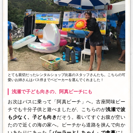
とても親切だったレンタルショップ比嘉のスタッフさんたち。こちらの可
愛いお姉さんはバス停までベビーカーを運んでくれました！
浅瀬で子ども向きの、阿真ビーチにも
お次はバスに乗って「阿真ビーチ」へ。古座間味ビー
チでも十分子供と遊べましたが、こちらのが
浅瀬で波
も少なく、子ども向き
だそう。着いてすぐお腹が空い
たので近くの海の家へ。ビーチから道路を挟んで向か
いあたりにあった
「パーラーとしちゃん」で食事
にし