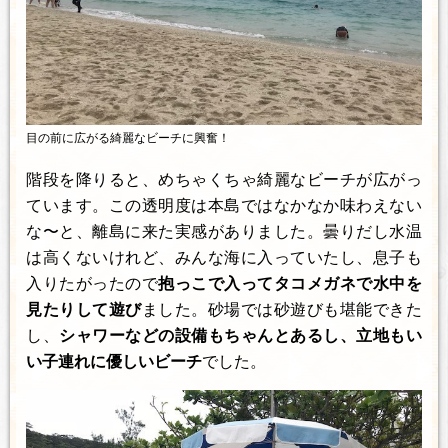
目の前に広がる綺麗なビーチに興奮！
階段を降りると、めちゃくちゃ綺麗なビーチが広がっ
ています。この透明度は本島ではなかなか味わえない
な〜と、離島に来た実感がありました。曇りだし水温
は高くないけれど、みんな海に入っていたし、息子も
入りたがったので
抱っこで入ってタコメガネで水中を
見たりして遊び
ました。砂場では砂遊びも堪能できた
し、
シャワーなどの設備もちゃんとあるし、立地もい
い子連れに優しいビーチ
でした。