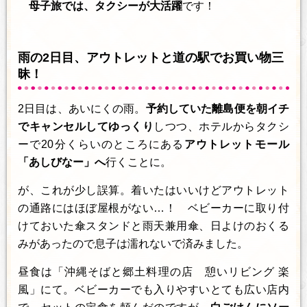
母子旅では、タクシーが大活躍
です！
雨の2日目、アウトレットと道の駅でお買い物三
昧！
2日目は、あいにくの雨。
予約していた離島便を朝イチ
でキャンセルしてゆっくり
しつつ、ホテルからタクシ
ーで20分くらいのところにある
アウトレットモール
「あしびなー」へ
行くことに。
が、これが少し誤算。着いたはいいけどアウトレット
の通路にはほぼ屋根がない…！ ベビーカーに取り付
けておいた傘スタンドと雨天兼用傘、日よけのおくる
みがあったので息子は濡れないで済みました。
昼食は「沖縄そばと郷土料理の店 憩いリビング 楽
風」にて。ベビーカーでも入りやすいとても広い店内