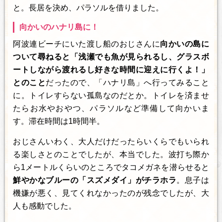
と。長居を決め、パラソルを借りました。
向かいのハナリ島に！
阿波連ビーチにいた渡し船のおじさんに
向かいの島に
ついて尋ねると「浅瀬でも魚が見られるし、グラスボ
ートしながら渡れるし好きな時間に迎えに行くよ！」
とのこと
だったので、「ハナリ島」へ行ってみること
に。トイレすらない孤島なのだとか。トイレを済ませ
たらお水やおやつ、パラソルなど準備して向かいま
す。滞在時間は1時間半。
おじさんいわく、大人だけだったらいくらでもいられ
る楽しさとのことでしたが、本当でした。波打ち際か
ら1メートルくらいのところでタコメガネを潜らせると
鮮やかなブルーの「スズメダイ」がチラホラ
。息子は
機嫌が悪く、見てくれなかったのが残念でしたが、大
人も感動でした。