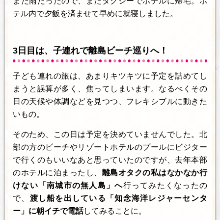
まだ雨だったので、またタクシーでホテルに帰宅。ホ
テル内で夕飯を済ませて早めに就寝しました。
3日目は、子連れで離島ビーチ巡りへ！
子ども連れの旅は、あまりキツキツに予定を詰めてし
まうと誤算が多く、焦ってしまいます。なるべくその
日の天候や体調などを見つつ、フレキシブルに動きた
いもの。
そのため、この日は予定を決めていませんでした。北
部の方のビーチやリゾートホテルのプールにビジター
で行くのもいいなあと思っていたのですが、去年本部
のホテルに泊まったし、
離島オタクの私はなかなか行
けない「南城市の無人島」へ
行ってみたくなったの
で、
渡し船を出している「知念海洋レジャーセンタ
ー」に朝イチで電話
してみることに。