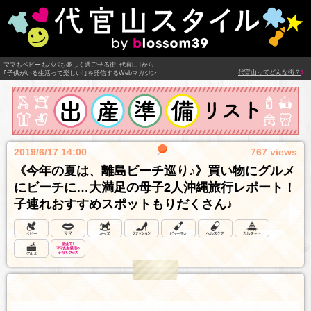
ママもベビーもパパも楽しく過ごせる街｢代官山｣から
代官山ってどんな街？
｢子供がいる生活って楽しい!｣を発信するWebマガジン
2019/6/17 14:00
767 views
《今年の夏は、離島ビーチ巡り♪》買い物にグルメ
にビーチに…大満足の母子2人沖縄旅行レポート！
子連れおすすめスポットもりだくさん♪