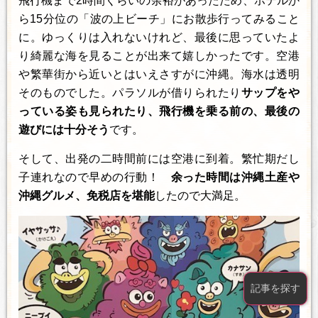
飛行機まで2時間くらいの余裕があったため、ホテルか
ら15分位の「波の上ビーチ」にお散歩行ってみること
に。ゆっくりは入れないけれど、最後に思っていたよ
り綺麗な海を見ることが出来て嬉しかったです。空港
や繁華街から近いとはいえさすがに沖縄。海水は透明
そのものでした。パラソルが借りられたり
サップをや
っている姿も見られたり、飛行機を乗る前の、最後の
遊びには十分そう
です。
そして、出発の二時間前には空港に到着。繁忙期だし
子連れなので早めの行動！
余った時間は沖縄土産や
沖縄グルメ、免税店を堪能
したので大満足。
記事を探す