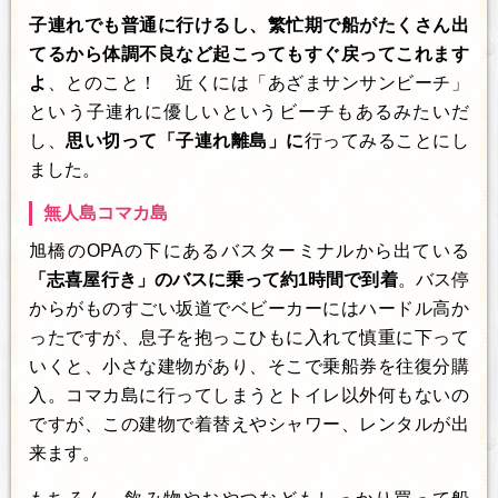
子連れでも普通に行けるし、繁忙期で船がたくさん出
てるから体調不良など起こってもすぐ戻ってこれます
よ
、とのこと！ 近くには「あざまサンサンビーチ」
という子連れに優しいというビーチもあるみたいだ
し、
思い切って「子連れ離島」に
行ってみることにし
ました。
無人島コマカ島
旭橋のOPAの下にあるバスターミナルから出ている
「志喜屋行き」のバスに乗って約1時間で到着
。バス停
からがものすごい坂道でベビーカーにはハードル高か
ったですが、息子を抱っこひもに入れて慎重に下って
いくと、小さな建物があり、そこで乗船券を往復分購
入。コマカ島に行ってしまうとトイレ以外何もないの
ですが、この建物で着替えやシャワー、レンタルが出
来ます。