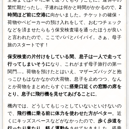
繁忙期だったし、子連れは何かと時間がかかるので、
2
時間ほど前に空港に
向かいました。チケットの確保・
荷物やベビーカーの預け入れをして、おむつチェック
などを済ませたらもう保安検査場を通ったほうが良い
と言われたので、ここでパパとバイバイ。さぁ、母子
旅のスタートです！
保安検査の片付けをしている間、息子は一人で走って
行ってしまいそうに
なり、これがまず母子旅行の第一
関門…。荷物を預けたとはいえ、マザーズバッグと抱
っこひもはなかなかの大荷物。息子を止めつつ、なん
とか荷物をまとめたらすぐに
搭乗口近くの窓際の席を
とり、息子に飛行機を見せてあげることに
。
機内では、どうしてもじっとしていないといけないの
で、
飛行機に乗る前に体力を使わせた方がベター
。近
くにキッズスペースなどがなかったので、
歩く歩道を
行ったり来たり、軽く運動を
させておきました。搭乗