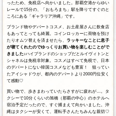
ったため、免税店へ向かいました。那覇空港からゆい
レールで15分の、「おもろまち」駅を降りてすぐのと
ころにある「ギャラリア沖縄」です。
ブランド物やデパートコスメ、お土産屋さんに飲食店
もあってとっても綺麗。コインロッカーに荷物を預け
たりオムツ替えを済ませたら、
ラッキーなことに息子
が寝てくれたのでゆっくりお買い物を楽しむことがで
きました♪
ハイブランドのショップだとルイヴィトンと
シャネルは免税非対象。コスメはすべて免税で、日本
のデパートにない韓国コスメなども豊富！ 狙ってい
たアイシャドウが、都内のデパートより2000円位安く
て感動♡
買い物で、歩きまわっていたらさすがに疲れが…。タ
クシーで10分くらいの旭橋（那覇の中心）のホテルへ
宿泊予定だったので、すぐ捕まえて向かいました。沖
縄はタクシーが安くて、運転手さんたちみんな親切♡