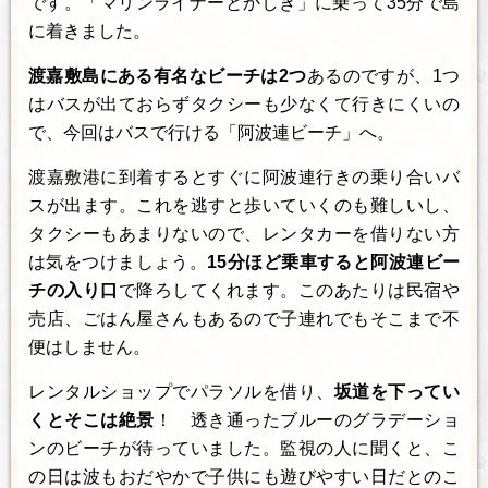
です。「マリンライナーとかしき」に乗って35分で島
に着きました。
渡嘉敷島にある有名なビーチは2つ
あるのですが、1つ
はバスが出ておらずタクシーも少なくて行きにくいの
で、今回はバスで行ける「阿波連ビーチ」へ。
渡嘉敷港に到着するとすぐに阿波連行きの乗り合いバ
スが出ます。これを逃すと歩いていくのも難しいし、
タクシーもあまりないので、レンタカーを借りない方
は気をつけましょう。
15分ほど乗車すると阿波連ビー
チの入り口
で降ろしてくれます。このあたりは民宿や
売店、ごはん屋さんもあるので子連れでもそこまで不
便はしません。
レンタルショップでパラソルを借り、
坂道を下ってい
くとそこは絶景
！ 透き通ったブルーのグラデーショ
ンのビーチが待っていました。監視の人に聞くと、こ
の日は波もおだやかで子供にも遊びやすい日だとのこ