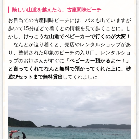
険しい山道を越えたら、古座間味ビーチ
お目当ての古座間味ビーチには、バスも出ていますが
歩いて15分ほどで着くとの情報を見て歩くことに。し
かし、
けっこうな山道でベビーカーで行くのが大変！
なんとか辿り着くと、売店やレンタルショップがあ
り、整備された印象のビーチの入り口。レンタルショ
ップのお姉さんがすぐに
「ベビーカー預かるよ〜！」
と言ってくれてなんと無料で預かってくれた上に、砂
遊びセットまで無料貸出
してくれました。