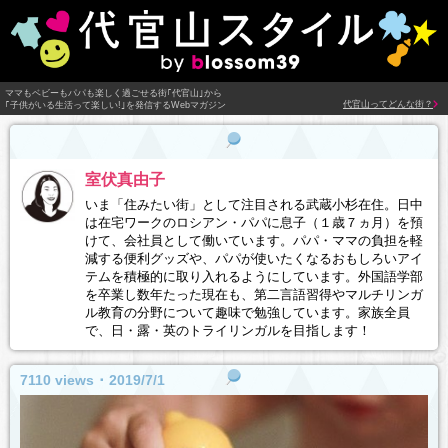
ママもベビーもパパも楽しく過ごせる街｢代官山｣から
代官山ってどんな街？
｢子供がいる生活って楽しい!｣を発信するWebマガジン
室伏真由子
いま「住みたい街」として注目される武蔵小杉在住。日中
は在宅ワークのロシアン・パパに息子（１歳７ヵ月）を預
けて、会社員として働いています。パパ・ママの負担を軽
減する便利グッズや、パパが使いたくなるおもしろいアイ
テムを積極的に取り入れるようにしています。外国語学部
を卒業し数年たった現在も、第二言語習得やマルチリンガ
ル教育の分野について趣味で勉強しています。家族全員
で、日・露・英のトライリンガルを目指します！
7110 views ･ 2019/7/1