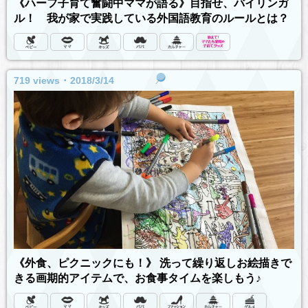
《ハーフ子育て奮闘中ママが語る》目指せ、バイリンガ
ル！ 我が家で実践している外国語教育のルールとは？
719 views ･ 2018/3/14
《外食、ピクニックにも！》 洗って繰り返しお絵描きで
きる画期的アイテムで、お食事タイムを楽しもう♪