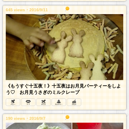
645 views ･ 2016/9/11
《もうすぐ十五夜！》十五夜はお月見パーティーをしよ
う♡ お月見うさぎのミルクレープ
190 views ･ 2016/9/7