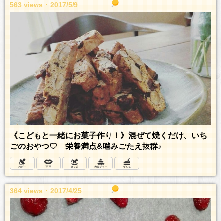
563 views ･ 2017/5/9
《こどもと一緒にお菓子作り！》混ぜて焼くだけ、いち
ごのおやつ♡ 栄養満点&噛みごたえ抜群♪
364 views ･ 2017/4/25