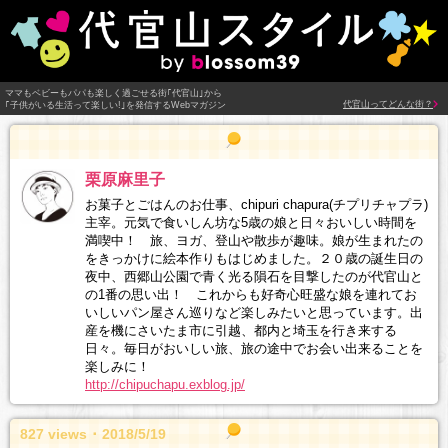
ママもベビーもパパも楽しく過ごせる街｢代官山｣から
代官山ってどんな街？
｢子供がいる生活って楽しい!｣を発信するWebマガジン
栗原麻里子
お菓子とごはんのお仕事、chipuri chapura(チプリチャプラ)
主宰。元気で食いしん坊な5歳の娘と日々おいしい時間を
満喫中！ 旅、ヨガ、登山や散歩が趣味。娘が生まれたの
をきっかけに絵本作りもはじめました。２０歳の誕生日の
夜中、西郷山公園で青く光る隕石を目撃したのが代官山と
の1番の思い出！ これからも好奇心旺盛な娘を連れてお
いしいパン屋さん巡りなど楽しみたいと思っています。出
産を機にさいたま市に引越、都内と埼玉を行き来する
日々。毎日がおいしい旅、旅の途中でお会い出来ることを
楽しみに！
http://chipuchapu.exblog.jp/
827 views ･ 2018/5/19