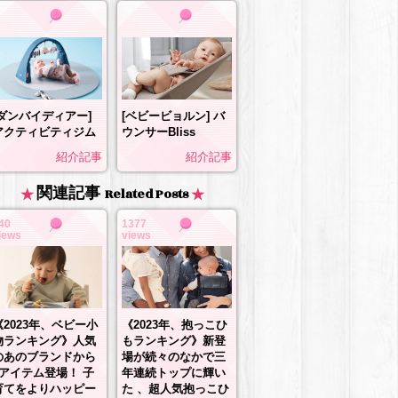
[ダンバイディアー]
[ベビービョルン] バ
アクティビティジム
ウンサーBliss
紹介記事
紹介記事
関連記事
Related Posts
40
1377
iews
views
《2023年、抱っこひ
《2023年、ベビー小
もランキング》新登
物ランキング》人気
場が続々のなかで三
のあのブランドから
年連続トップに輝い
3アイテム登場！ 子
た 、超人気抱っこひ
育てをよりハッピー