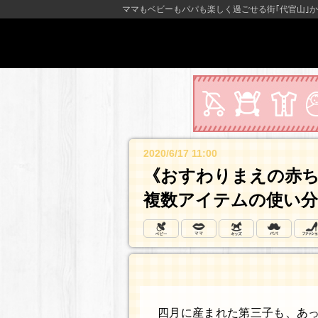
ママもベビーもパパも楽しく過ごせる街｢代官山｣か
2020/6/17 11:00
《おすわりまえの赤
複数アイテムの使い
四月に産まれた第三子も、あっ