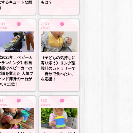
もは？
にするキュートな雑
貨
811
2163
iews
views
《2023年、ベビーカ
《子どもの気持ちに
ーランキング》独自
寄り添う》リング型
機能でベビーカーの
設計のカトラリーで
常識を変えた 人気ブ
「自分で食べたい」
ランド渾身の一台が
を応援！
ついに1位！
83
803
iews
views