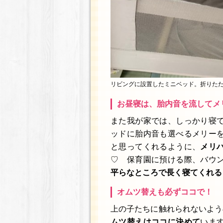
リビングに設置したミニベッド。折りた
お昼寝は、胎内音を流してメ
また我が家では、しっかり寝
ッドに胎内音も選べるメリー
と思ってくれるように、
メリ
♡ 保育園に預ける際、バウ
平らなところで長く寝てくれる
オムツ替えも必ずココで！
上の子たちに触れられないよう
ムツ替えはココに決めて
いま