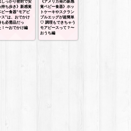
《しっかり密封で安
《アメリカ発の新感
心持ち歩き》新感覚
覚ベビー食器》ホッ
ベビー食器“モアピ
トケーキやスクラン
ース”は、おでかけ
ブルエッグが超簡単
時も必需品だっ
♡ 調理もできちゃう
た！〜おでかけ編
モアピースって？〜
おうち編