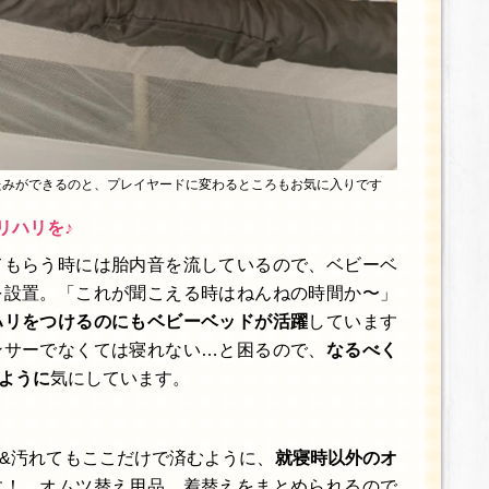
たみができるのと、プレイヤードに変わるところもお気に入りです
リハリを♪
てもらう時には胎内音を流しているので、ベビーベ
を設置。「これが聞こえる時はねんねの時間か〜」
ハリをつけるのにもベビーベッドが活躍
しています
ンサーでなくては寝れない…と困るので、
なるべく
ように
気にしています。
&汚れてもここだけで済むように、
就寝時以外のオ
す！ オムツ替え用品、着替えをまとめられるので