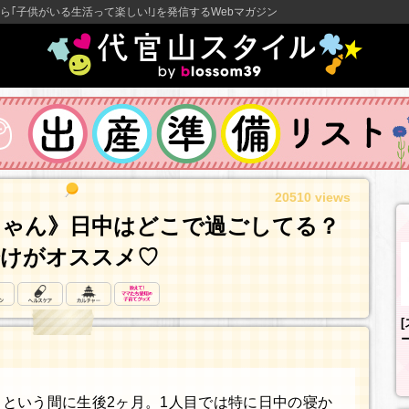
ら｢子供がいる生活って楽しい!｣を発信するWebマガジン
20510 views
ちゃん》日中はどこで過ごしてる？
分けがオススメ♡
という間に生後2ヶ月。1人目では特に日中の寝か