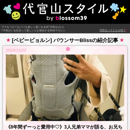
ママもベビーもパパも楽しく過ごせる街｢代官山｣から
代官山ってどんな街？
｢子供がいる生活って楽しい!｣を発信するWebマガジン
[ベビービョルン] バウンサーBlissの紹介記事
2020/11/22
《8年間ずーっと愛用中♡》3人兄弟ママが語る、お兄ち