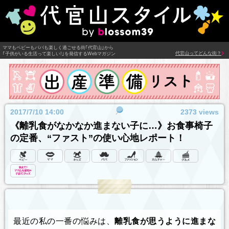
ママもベビーもパパも楽しく過ごせる街｢代官山｣から
代官山ってどんな街？
｢子供がいる生活って楽しい!｣を発信するWebマガジン
2017/7/10 14:00
2373 views
《離乳食がなかなか進まない子に…》お食事椅子
の定番、“ファスト”の使い心地レポート！
最近の私の一番の悩みは、
離乳食が思うように進まな