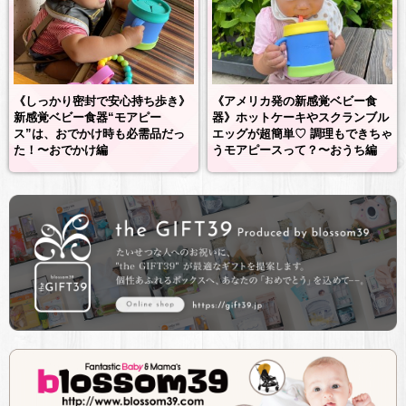
《しっかり密封で安心持ち歩き》
《アメリカ発の新感覚ベビー食
新感覚ベビー食器“モアピー
器》ホットケーキやスクランブル
ス”は、おでかけ時も必需品だっ
エッグが超簡単♡ 調理もできちゃ
た！〜おでかけ編
うモアピースって？〜おうち編