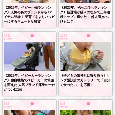
《2023年、抱っこひもランキン
《2023年、ベビー小物ランキン
グ》新登場が続々のなかで三年連
グ》人気のあのブランドから3ア
続トップに輝いた 、超人気抱っこ
イテム登場！ 子育てをよりハッピ
ひもは？
ーにするキュートな雑貨
1811
2160
views
views
《2023年、ベビーカーランキン
《子どもの気持ちに寄り添う》リ
グ》独自機能でベビーカーの常識
ング型設計のカトラリーで「自分
を変えた 人気ブランド渾身の一台
で食べたい」を応援！
がついに1位！
582
803
views
views