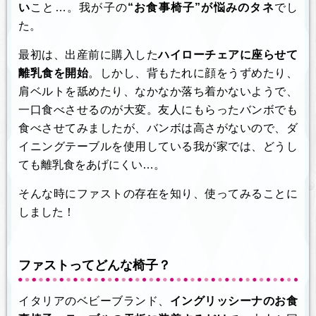
い
こと…。我が子の
“お食事椅子”が悩みのタネ
でし
た。
最初は、出産前に購入した
ハイローチェアに座らせて
離乳食を開始
。しかし、背もたれに顔をうずめたり、
肩ベルトを舐めたり、なかなか落ち着かないようで、
一口食べさせるのが大変。友人にもらったバンボでも
食べさせてみましたが、バンボは高さがないので、ダ
イニングテーブルを使用している我が家では、どうし
ても離乳食をあげにくい…。
そんな時にファストの存在を知り、使ってみることに
しました！
ファストってどんな椅子？
イタリアのベビーブランド、
イングリッシーナのお食