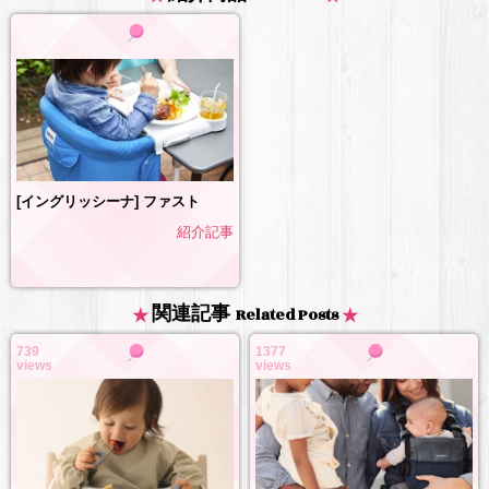
[イングリッシーナ] ファスト
紹介記事
関連記事
Related Posts
739
1377
views
views