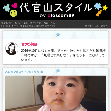
ママもベビーもパパも楽しく過ごせる街｢代官山｣から
代官山ってどんな街？
｢子供がいる生活って楽しい!｣を発信するWebマガジン
青木沙織
2016年10月に娘を出産。笑ったり泣いたり悩んだり毎日精
一杯ですが、「無理せず楽しむ！」をモットーに頑張って
います。
2374 views ･ 2017/7/10