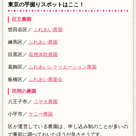
東京の芋掘りスポットはここ！
区立農園
世田谷区／
ふれあい農園
練馬区／
ふれあい農園
目黒区／
収穫体験農園
葛飾区／
ふれあいレクリエーション農園
板橋区／
ふれあい農園会
民間の農園
八王子市／
コヤタ農園
小平市／
サニー農園
区が運営している農園は、申し込み制のことが多いの
で事前に調べておいたほうが良さそうです。