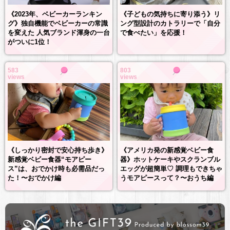
《2023年、ベビーカーランキン
《子どもの気持ちに寄り添う》リ
グ》独自機能でベビーカーの常識
ング型設計のカトラリーで「自分
を変えた 人気ブランド渾身の一台
で食べたい」を応援！
がついに1位！
583
803
views
views
《しっかり密封で安心持ち歩き》
《アメリカ発の新感覚ベビー食
新感覚ベビー食器“モアピー
器》ホットケーキやスクランブル
ス”は、おでかけ時も必需品だっ
エッグが超簡単♡ 調理もできちゃ
た！〜おでかけ編
うモアピースって？〜おうち編