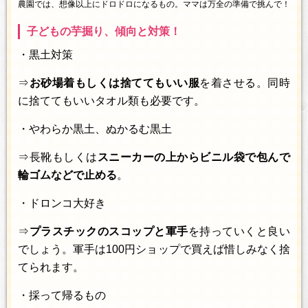
農園では、想像以上にドロドロになるもの。ママは万全の準備で挑んで！
子どもの芋掘り、傾向と対策！
・黒土対策
⇒
お砂場着もしくは捨ててもいい服
を着させる。同時
に捨ててもいいタオル類も必要です。
・やわらか黒土、ぬかるむ黒土
⇒長靴もしくは
スニーカーの上からビニル袋で包んで
輪ゴムなどで止める
。
・ドロンコ大好き
⇒
プラスチックのスコップと軍手
を持っていくと良い
でしょう。軍手は100円ショップで買えば惜しみなく捨
てられます。
・採って帰るもの