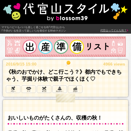
ママもベビーもパパも楽しく過ごせる街｢代官山｣から
代官山ってどんな街？
｢子供がいる生活って楽しい!｣を発信するWebマガジン
2016/9/15 15:00
4966 views
《秋のおでかけ、どこ行こう？》都内でもできち
ゃう、芋掘り体験で親子でほくほく♡
おいしいものがたくさんの、収穫の秋！