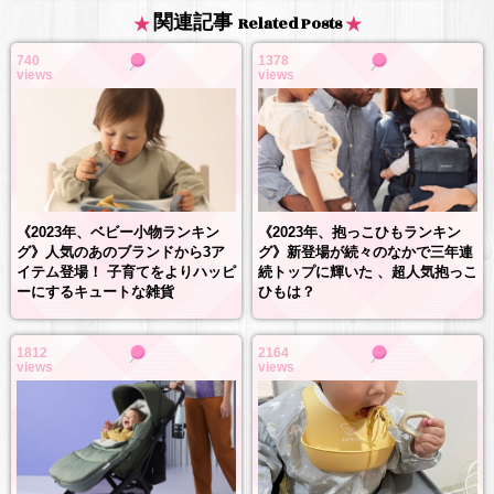
関連記事
Related Posts
740
1378
views
views
《2023年、抱っこひもランキン
《2023年、ベビー小物ランキン
グ》新登場が続々のなかで三年連
グ》人気のあのブランドから3ア
続トップに輝いた 、超人気抱っこ
イテム登場！ 子育てをよりハッピ
ひもは？
ーにするキュートな雑貨
1812
2164
views
views