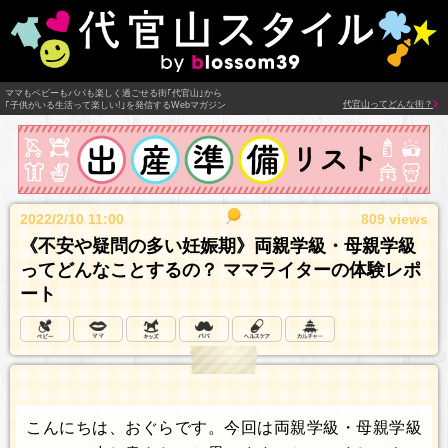
ママもベビーもパパも楽しく過ごせる街｢代官山｣から
代官山ってどんな街？
｢子供がいる生活って楽しい!｣を発信するWebマガジン
2022/2/10 11:00
809 views
《不安や疑問の多い妊娠期》両親学級・母親学級
ってどんなことするの？ ママライターの体験レポ
ート
こんにちは、おぐらです。今回は両親学級・母親学級