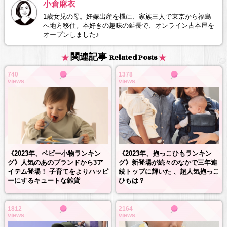
小倉麻衣
1歳女児の母。妊娠出産を機に、家族三人で東京から福島
へ地方移住。本好きの趣味の延長で、オンライン古本屋を
オープンしました♪
関連記事
Related Posts
740
1378
views
views
《2023年、抱っこひもランキン
《2023年、ベビー小物ランキン
グ》新登場が続々のなかで三年連
グ》人気のあのブランドから3ア
続トップに輝いた 、超人気抱っこ
イテム登場！ 子育てをよりハッピ
ひもは？
ーにするキュートな雑貨
1812
2164
views
views