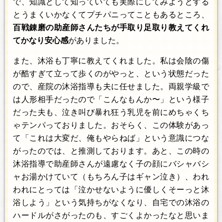
で、知識として知っていても実際にしてみようとする
とうまくいかなくてプチパニってこともあるところ、
百戦錬磨の助産師さんたちが手取り足取り教えてくれ
てかなり安心感
がありました。
また、沐浴も丁寧に教えてくれました。私は会陰の傷
が酷すぎて立って歩くのがやっと、という状態だった
ので、産院の沐浴指導も夫に任せました。両親学級で
は人形相手だったので「こんなもんか〜」という様子
だった夫も、泣き叫び暴れ狂う乳児を前にめちゃくち
ゃテンパっておりました。おそらく、この体験があっ
て「これは大変だ、俺もやらねば」という意識につな
がったのでは、と推測しております。あと、この時の
沐浴指導で助産師さんが遠慮なく子の顔にバシャバシ
ャお湯かけていて（もちろん子はギャン泣き）、われ
われにとっては「泣かせないように優しくそーっと沐
浴しよう」という気持ちがなくなり、自宅での沐浴の
ハードルがさがったのも、すごくよかったなと思いま