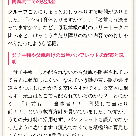
両親同士での交流会
グループごとにちょっとおしゃべりする時間がありま
した。「パパは育休とりますか？」、「名前もう決ま
ってますか？」など、母親学級の時のフリートークに
比べると、けっこう当たり障りのない内容でのおしゃ
べりだったような記憶。
父子手帳や父親向けの出産パンフレットの配布と説
明
「母子手帳」しか配られないから父親が阻害されてい
て育児に参加しにくい、なんていう謎の言い訳の逃げ
道さえつぶしにかかる文京区さすがです。文京区に限
らず、最近はどこでも配られているのかな？ とにか
く、「お前も！ 当事者！！ 育児して当たり
前！！」という教育方針を貫いていました。ですが、
うちの夫は特に活用せず、パンフレットも読んでなか
ったように思います（読んでなくても積極的に育児し
てくれているので無問題ですが！）。