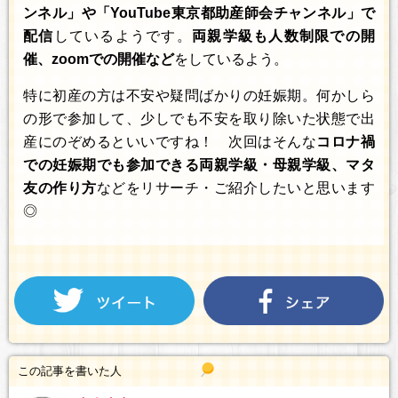
ンネル」や「YouTube東京都助産師会チャンネル」で
配信
しているようです。
両親学級も人数制限での開
催、zoomでの開催など
をしているよう。
特に初産の方は不安や疑問ばかりの妊娠期。何かしら
の形で参加して、少しでも不安を取り除いた状態で出
産にのぞめるといいですね！ 次回はそんな
コロナ禍
での妊娠期でも参加できる両親学級・母親学級、マタ
友の作り方
などをリサーチ・ご紹介したいと思います
◎
この記事を書いた人