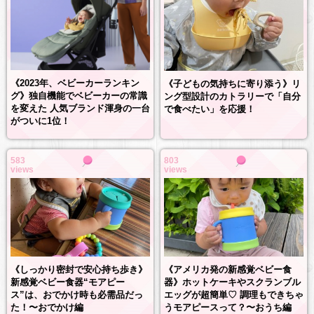
《2023年、ベビーカーランキン
《子どもの気持ちに寄り添う》リ
グ》独自機能でベビーカーの常識
ング型設計のカトラリーで「自分
を変えた 人気ブランド渾身の一台
で食べたい」を応援！
がついに1位！
583
803
views
views
《しっかり密封で安心持ち歩き》
《アメリカ発の新感覚ベビー食
新感覚ベビー食器“モアピー
器》ホットケーキやスクランブル
ス”は、おでかけ時も必需品だっ
エッグが超簡単♡ 調理もできちゃ
た！〜おでかけ編
うモアピースって？〜おうち編