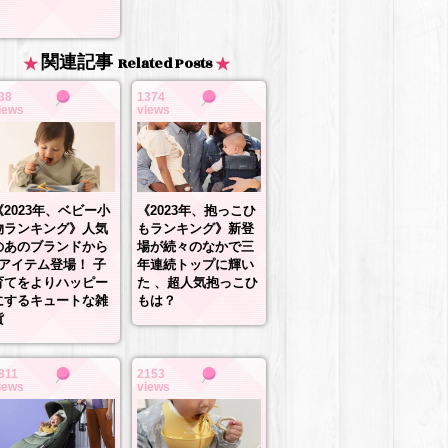
関連記事
Related Posts
38
1374
iews
views
《2023年、抱っこひ
《2023年、ベビー小
もランキング》新登
物ランキング》人気
場が続々のなかで三
のあのブランドから
年連続トップに輝い
3アイテム登場！ 子
た 、超人気抱っこひ
育てをよりハッピー
もは？
にするキュートな雑
貨
811
2153
iews
views