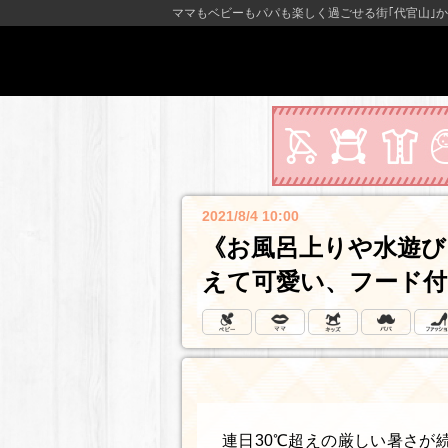
ママもベビーもパパも楽しく過ごせる街｢代官山｣か
2021/8/4 10:00
《お風呂上りや水遊び
えて可愛い、フード付
連日30℃超えの厳しい暑さが