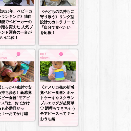
《2023年、ベビーカ
《子どもの気持ちに
ーランキング》独自
寄り添う》リング型
機能でベビーカーの
設計のカトラリーで
常識を変えた 人気ブ
「自分で食べたい」
ランド渾身の一台が
を応援！
ついに1位！
82
803
iews
views
《しっかり密封で安
《アメリカ発の新感
心持ち歩き》新感覚
覚ベビー食器》ホッ
ベビー食器“モアピ
トケーキやスクラン
ース”は、おでかけ
ブルエッグが超簡単
時も必需品だっ
♡ 調理もできちゃう
た！〜おでかけ編
モアピースって？〜
おうち編