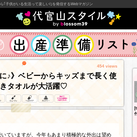
ら｢子供がいる生活って楽しい!｣を発信するWebマガジン
454 views
に♪》ベビーからキッズまで長く使
きタオルが大活躍♡
[
続いていますが、今年もあまり積極的な外出は望め