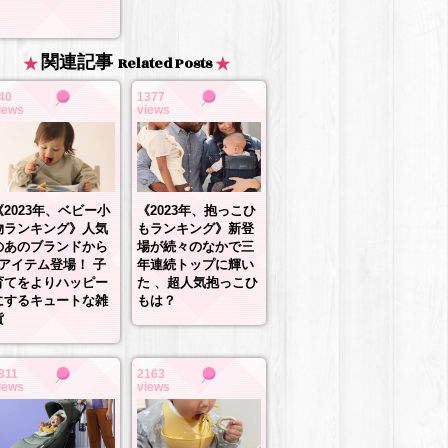
関連記事
Related Posts
40
1377
iews
views
《2023年、抱っこひ
《2023年、ベビー小
もランキング》新登
物ランキング》人気
場が続々のなかで三
のあのブランドから
年連続トップに輝い
3アイテム登場！ 子
た 、超人気抱っこひ
育てをよりハッピー
もは？
にするキュートな雑
貨
811
2163
iews
views