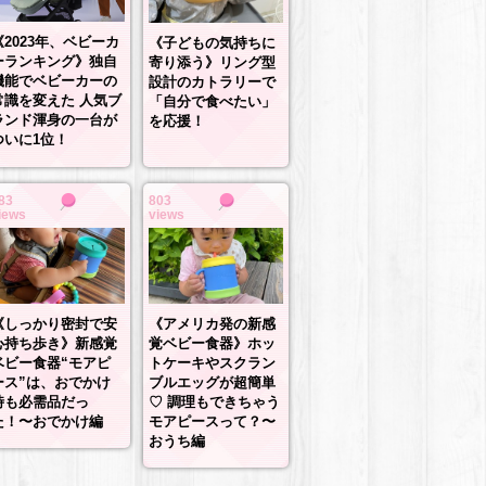
《2023年、ベビーカ
《子どもの気持ちに
ーランキング》独自
寄り添う》リング型
機能でベビーカーの
設計のカトラリーで
常識を変えた 人気ブ
「自分で食べたい」
ランド渾身の一台が
を応援！
ついに1位！
83
803
iews
views
《しっかり密封で安
《アメリカ発の新感
心持ち歩き》新感覚
覚ベビー食器》ホッ
ベビー食器“モアピ
トケーキやスクラン
ース”は、おでかけ
ブルエッグが超簡単
時も必需品だっ
♡ 調理もできちゃう
た！〜おでかけ編
モアピースって？〜
おうち編