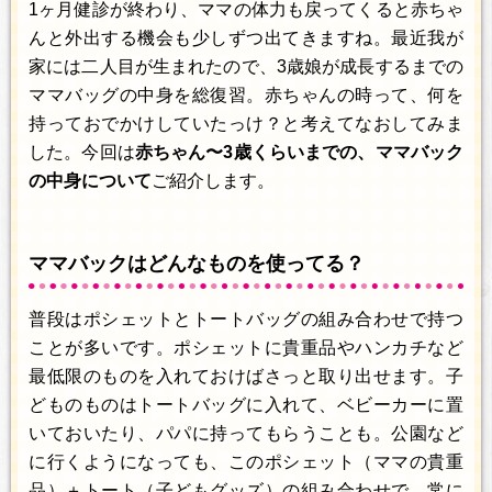
1ヶ月健診が終わり、ママの体力も戻ってくると赤ちゃ
んと外出する機会も少しずつ出てきますね。最近我が
家には二人目が生まれたので、3歳娘が成長するまでの
ママバッグの中身を総復習。赤ちゃんの時って、何を
持っておでかけしていたっけ？と考えてなおしてみま
した。今回は
赤ちゃん〜3歳くらいまでの、ママバック
の中身について
ご紹介します。
ママバックはどんなものを使ってる？
普段はポシェットとトートバッグの組み合わせで持つ
ことが多いです。ポシェットに貴重品やハンカチなど
最低限のものを入れておけばさっと取り出せます。子
どものものはトートバッグに入れて、ベビーカーに置
いておいたり、パパに持ってもらうことも。公園など
に行くようになっても、このポシェット（ママの貴重
品）＋トート（子どもグッズ）の組み合わせで。常に