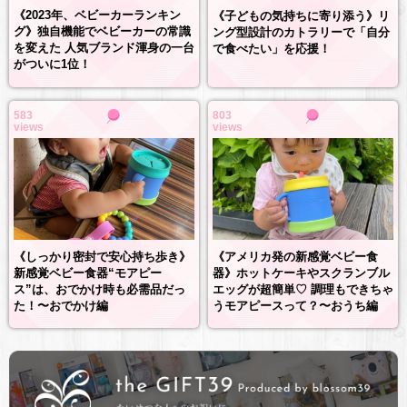
《2023年、ベビーカーランキン
《子どもの気持ちに寄り添う》リ
グ》独自機能でベビーカーの常識
ング型設計のカトラリーで「自分
を変えた 人気ブランド渾身の一台
で食べたい」を応援！
がついに1位！
583
803
views
views
《しっかり密封で安心持ち歩き》
《アメリカ発の新感覚ベビー食
新感覚ベビー食器“モアピー
器》ホットケーキやスクランブル
ス”は、おでかけ時も必需品だっ
エッグが超簡単♡ 調理もできちゃ
た！〜おでかけ編
うモアピースって？〜おうち編