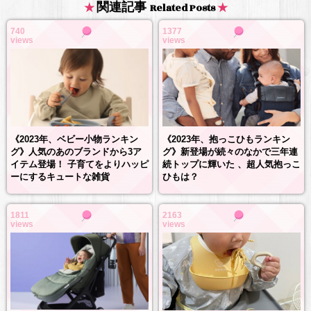
関連記事
Related Posts
740
1377
views
views
《2023年、抱っこひもランキン
《2023年、ベビー小物ランキン
グ》新登場が続々のなかで三年連
グ》人気のあのブランドから3ア
続トップに輝いた 、超人気抱っこ
イテム登場！ 子育てをよりハッピ
ひもは？
ーにするキュートな雑貨
1811
2163
views
views