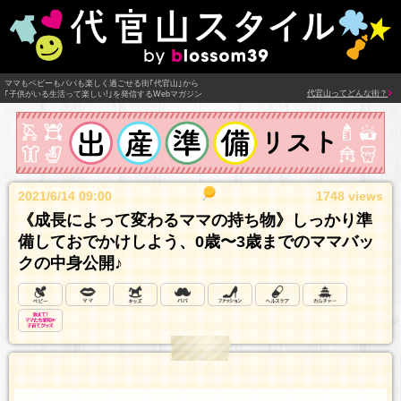
ママもベビーもパパも楽しく過ごせる街｢代官山｣から
代官山ってどんな街？
｢子供がいる生活って楽しい!｣を発信するWebマガジン
2021/6/14 09:00
1748 views
《成長によって変わるママの持ち物》しっかり準
備しておでかけしよう、0歳〜3歳までのママバッ
クの中身公開♪