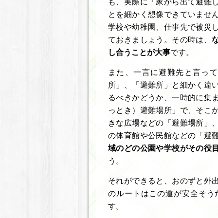
も、実際に「家から出て避難
とを細かく想像できていませ
学校や幼稚園、仕事先で被災
ておきましょう。その時は、
し合うことが大事
です。
また、一言に避難先と言って
所」、「避難所」と細かく違
るべきかどうか、一時的に集
っとき）避難場所」で、そこ
きな広場などの「避難場所」
の体育館や公民館などの「避
域のどの公園や学校がその役
う。
それができると、おのずと外
のルートはこの道が安全そう
す。