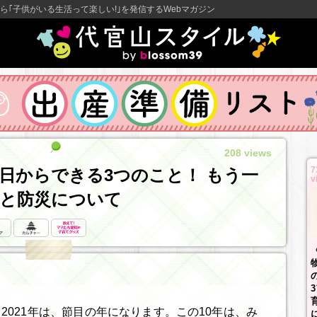
ら｢子供がいる生活って楽しい!｣を発信するWebマガジン
208 views
7
今日からできる3つのこと！ もう一
v
と防災について
2021年は、節目の年になります。この10年は、み