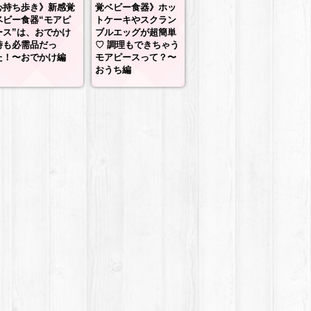
心持ち歩き》新感覚
覚ベビー食器》ホッ
ベビー食器“モアピ
トケーキやスクラン
ース”は、おでかけ
ブルエッグが超簡単
時も必需品だっ
♡ 調理もできちゃう
た！〜おでかけ編
モアピースって？〜
おうち編