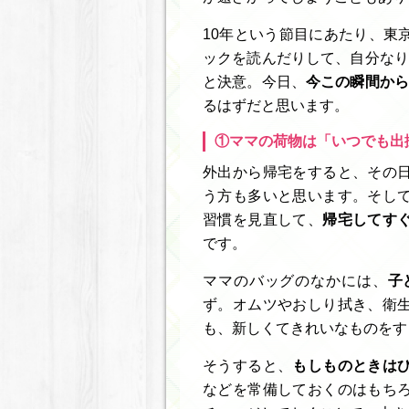
10年という節目にあたり、東
ックを読んだりして、自分なり
と決意。今日、
今この瞬間から
るはずだと思います。
①ママの荷物は「いつでも出
外出から帰宅をすると、その
う方も多いと思います。そし
習慣を見直して、
帰宅してす
です。
ママのバッグのなかには、
子
ず。オムツやおしり拭き、衛
も、新しくてきれいなものをす
そうすると、
もしものときは
などを常備しておくのはもち