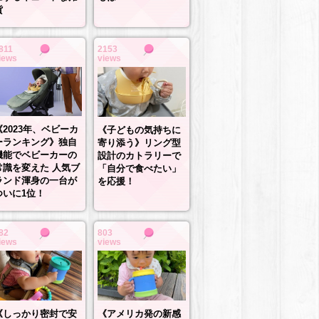
貨
811
2153
iews
views
《2023年、ベビーカ
《子どもの気持ちに
ーランキング》独自
寄り添う》リング型
機能でベビーカーの
設計のカトラリーで
常識を変えた 人気ブ
「自分で食べたい」
ランド渾身の一台が
を応援！
ついに1位！
82
803
iews
views
《しっかり密封で安
《アメリカ発の新感