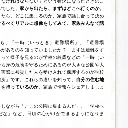
しなければならない」という状況になったときのこ
んでした。
家から出たら、まずはどこへ行くのか
。
したら、どこに集まるのか、家族で話し合って決め
なるべくリアルに想像をしてみて、家族みんなで話
も、「一時（いっとき）避難場所」、「避難場
いがあるのを知っていましたか？ まずは避難をす
まって様子を見るのが学校の校庭などの「一時（い
から身の危険を守るためにあるのが大きな公園や大
、実際に被災した人を受け入れて保護するのが学校
難所」です。これらの違いを知って、
自分の住む地
目を持っているのか
、家族で情報をシェアしましょ
出しながら「ここの公園に集まるんだ」、「学校へ
だな」など、日頃の心がけができるようになりま