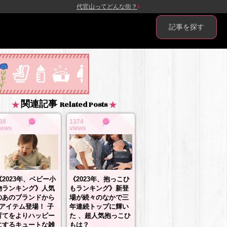
代官山ってどんな街？
記事を探す
関連記事
Related Posts
38
1374
iews
views
《2023年、抱っこひ
《2023年、ベビー小
もランキング》新登
物ランキング》人気
場が続々のなかで三
のあのブランドから
年連続トップに輝い
3アイテム登場！ 子
た 、超人気抱っこひ
育てをよりハッピー
もは？
にするキュートな雑