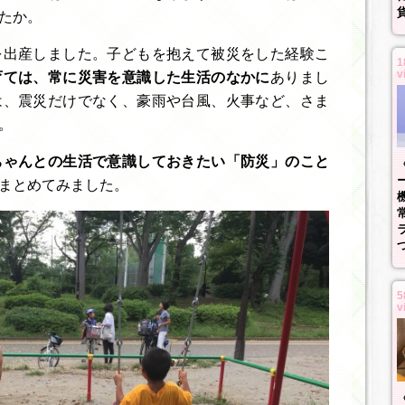
たか。
を出産しました。子どもを抱えて被災をした経験こ
1
v
育ては、常に災害を意識した生活のなかに
ありまし
は、震災だけでなく、豪雨や台風、火事など、さま
。
ちゃんとの生活で意識しておきたい「防災」のこと
まとめてみました。
5
v