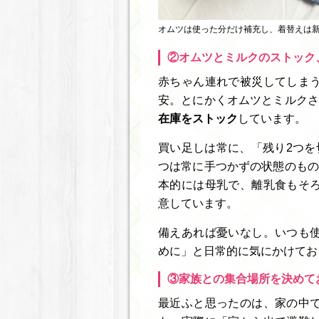
オムツは使った分だけ補充し、着替えは
②オムツとミルクのストック
赤ちゃん連れで被災してしま
安。とにかくオムツとミルクさ
在庫をストック
しています。
買い足しは常に、「残り2つを
つは常に手つかずの状態のもの
本的には母乳で、離乳食もそ
意しています。
備えあれば憂いなし。いつも
めに」と日常的に気にかけてお
③家族との集合場所を決めて
最近ふと思ったのは、家の中