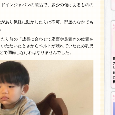
イドインジャパンの製品で、多少の傷はあるものの
量があり気軽に動かしたりは不可。部屋のなかでも
7
。
v
当たり前の「成長に合わせて座面や足置きの位置を
。いただいたときからベルトが壊れていたため乳児
どで調節しなければなりませんでした。
1
v