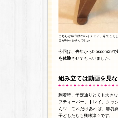
こちらが年代物のハイチェア。今でこそ
目が離せませんでした
今回は、去年からblossom3
を体験
させてもらいました。
組み立ては動画を見な
到着時、予定通りとても大きな
フティーバー、トレイ、クッ
ん♡ これだけあれば、離乳
子どもたちも興味津々です。