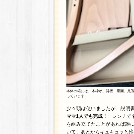
本体の箱には、木枠が。背板、座面、足置
っています
少々頭は使いましたが、説明
ママ1人でも完成！
レンチでネ
を組み立てたことがあれば誰
いて、あとからキュキュッと締