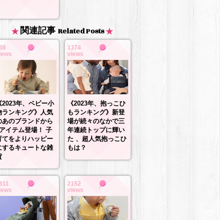
関連記事
Related Posts
38
1374
iews
views
《2023年、抱っこひ
《2023年、ベビー小
もランキング》新登
物ランキング》人気
場が続々のなかで三
のあのブランドから
年連続トップに輝い
3アイテム登場！ 子
た 、超人気抱っこひ
育てをよりハッピー
もは？
にするキュートな雑
貨
811
2152
iews
views