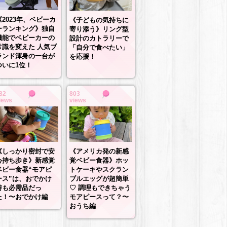
《2023年、ベビーカ
《子どもの気持ちに
ーランキング》独自
寄り添う》リング型
機能でベビーカーの
設計のカトラリーで
常識を変えた 人気ブ
「自分で食べたい」
ランド渾身の一台が
を応援！
ついに1位！
82
803
iews
views
《しっかり密封で安
《アメリカ発の新感
心持ち歩き》新感覚
覚ベビー食器》ホッ
ベビー食器“モアピ
トケーキやスクラン
ース”は、おでかけ
ブルエッグが超簡単
時も必需品だっ
♡ 調理もできちゃう
た！〜おでかけ編
モアピースって？〜
おうち編