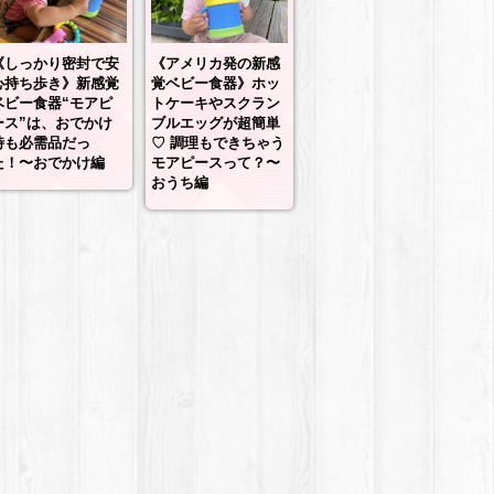
《しっかり密封で安
《アメリカ発の新感
心持ち歩き》新感覚
覚ベビー食器》ホッ
ベビー食器“モアピ
トケーキやスクラン
ース”は、おでかけ
ブルエッグが超簡単
時も必需品だっ
♡ 調理もできちゃう
た！〜おでかけ編
モアピースって？〜
おうち編