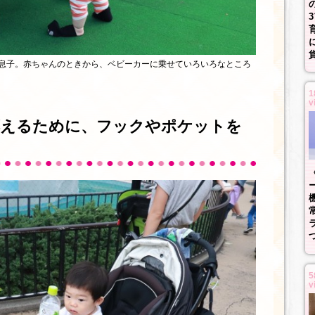
な息子。赤ちゃんのときから、ベビーカーに乗せていろいろなところ
1
v
応えるために、フックやポケットを
5
v