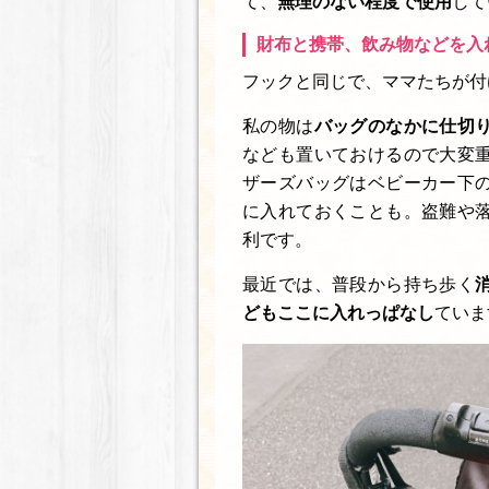
て、
無理のない程度で使用
して
財布と携帯、飲み物などを入
フックと同じで、ママたちが付
私の物は
バッグのなかに仕切
なども置いておけるので大変
ザーズバッグはベビーカー下
に入れておくことも。盗難や
利です。
最近では、普段から持ち歩く
どもここに入れっぱなし
ていま