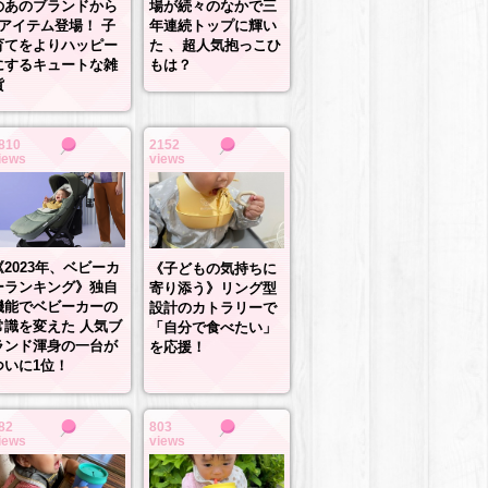
場が続々のなかで三
のあのブランドから
年連続トップに輝い
3アイテム登場！ 子
た 、超人気抱っこひ
育てをよりハッピー
もは？
にするキュートな雑
貨
810
2152
iews
views
《2023年、ベビーカ
《子どもの気持ちに
ーランキング》独自
寄り添う》リング型
機能でベビーカーの
設計のカトラリーで
常識を変えた 人気ブ
「自分で食べたい」
ランド渾身の一台が
を応援！
ついに1位！
82
803
iews
views