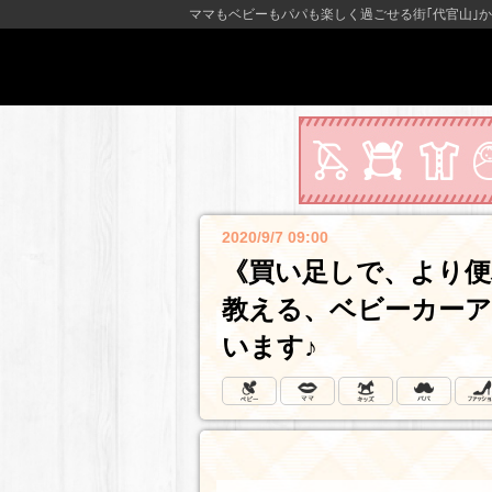
ママもベビーもパパも楽しく過ごせる街｢代官山｣か
2020/9/7 09:00
《買い足しで、より便
教える、ベビーカー
います♪