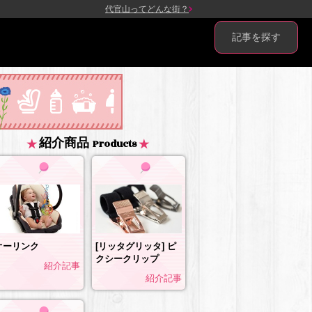
代官山ってどんな街？
記事を探す
紹介商品
Products
[リッタグリッタ] ピ
オーリンク
クシークリップ
紹介記事
紹介記事