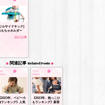
[リルサイドキック]
おもちゃホルダー
紹介記事
関連記事
Related Posts
38
1374
iews
views
《2023年、抱っこひ
《2023年、ベビー小
もランキング》新登
物ランキング》人気