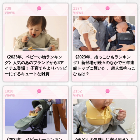
738
1374
views
views
《2023年、抱っこひもランキン
《2023年、ベビー小物ランキン
グ》新登場が続々のなかで三年連
グ》人気のあのブランドから3ア
続トップに輝いた 、超人気抱っこ
イテム登場！ 子育てをよりハッピ
ひもは？
ーにするキュートな雑貨
1810
2152
views
views
《2023年、ベビーカーランキン
《子どもの気持ちに寄り添う》リ