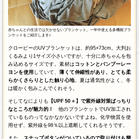
赤ちゃんとの生活では欠かせないブランケット。一年中使える多機能ブラ
ンケットをご紹介します♪
クロービーのUVブランケットは、約95×73cm。大判お
くるみより1サイズ小さいですが、十分に赤ちゃんを包
み込めるサイズです。素材は
コットンとバンブーレー
ヨンを使用
していて、
薄くて伸縮性があり、とても柔
らかくさらりとした触り心地
。夏は通気性がよく、冬
は暖かく包みこんでくれそう。
そしてなによりも
【UPF 50＋】で紫外線対策ばっちり
なところが魅力的！
他のブランケットでUV加工され
ているものってなかなかないですよね。化学物質を使
用せず、紫外線を98％以上遮断してくれるそうです。
また、
スナップボタンがついているので取り付けも簡