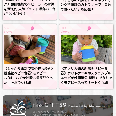
グ》独自機能でベビーカーの常識
ング型設計のカトラリーで「自分
を変えた 人気ブランド渾身の一台
で食べたい」を応援！
がついに1位！
582
803
views
views
《しっかり密封で安心持ち歩き》
《アメリカ発の新感覚ベビー食
新感覚ベビー食器“モアピー
器》ホットケーキやスクランブル
ス”は、おでかけ時も必需品だっ
エッグが超簡単♡ 調理もできちゃ
た！〜おでかけ編
うモアピースって？〜おうち編