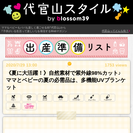
ママもベビーもパパも楽しく過ごせる街｢代官山｣から
代官山ってどんな街？
｢子供がいる生活って楽しい!｣を発信するWebマガジン
2020/7/29 13:00
1753 views
《夏に大活躍！》自然素材で紫外線98%カット♪
ママとベビーの夏の必需品は、多機能UVブランケ
ット