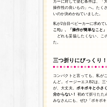
カーに対して望む条件は、「
操作性の良いもの」へ。たく
いのか決めかねていました。
私が2台目ベビーカーに求めて
こ‼︎)」、「操作が簡単なこ
どれも妥協したくない、この
た。
三つ折りにびっくり！
コンパクトと言っても、私が
んど。イージーエスB2は、
が、大丈夫。
ポキポキと小さ
分からない！
初めて折りたた
みなさんにも、ぜひ「ポキポキ