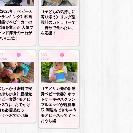
《2023年、ベビーカ
《子どもの気持ちに
ーランキング》独自
寄り添う》リング型
機能でベビーカーの
設計のカトラリーで
常識を変えた 人気ブ
「自分で食べたい」
ランド渾身の一台が
を応援！
ついに1位！
83
803
iews
views
《しっかり密封で安
《アメリカ発の新感
心持ち歩き》新感覚
覚ベビー食器》ホッ
ベビー食器“モアピ
トケーキやスクラン
ース”は、おでかけ
ブルエッグが超簡単
時も必需品だっ
♡ 調理もできちゃう
た！〜おでかけ編
モアピースって？〜
おうち編