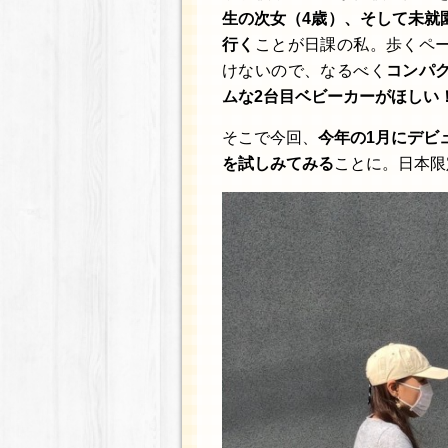
生の次女（4歳）、そして未就
行く
ことが日課の私。歩くペ
けないので、なるべく
コンパ
ムな2台目ベビーカーがほしい
そこで今回、
今年の1月にデビ
を試しみてみる
ことに。日本限