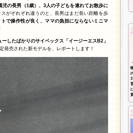
園児の長男（1歳）、3人の子どもを連れてお散歩に
ースがぞれぞれ違うのと、長男はまだ長い距離を歩
クトで操作性が良く、ママの負担にならないミニマ
！
7
v
ューしたばかりのサイベックス「イージーエスB2」
定発売された新モデルを、レポートします！
1
v