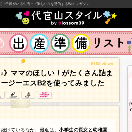
ら｢子供がいる生活って楽しい!｣を発信するWebマガジン
6188 views
♪》ママのほしい！がたくさん詰ま
ージーエスB2を使ってみました
Y
を続けているなか、最近は、
小学生の長女と幼稚園