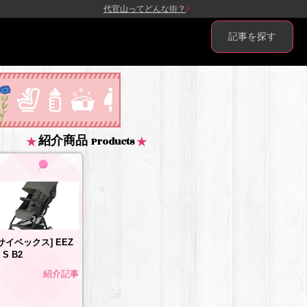
代官山ってどんな街？
記事を探す
紹介商品
Products
[サイベックス] EEZ
 S B2
紹介記事