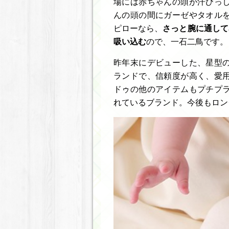
場には赤ちゃんの頭が汗びっ
んの頭の間にガーゼやタオル
ピローなら、
さっと腕に通して
吸い込む
ので、一石二鳥です。
昨年末にデビューした、星型
ランドで、信頼度が高く、愛
ドゥの他のアイテムもプチプ
れているブランド。今後もロン