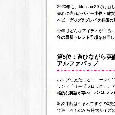
2020年も、blossom39
売れに売れたベビー小物・雑貨
ベビーグッズ&ブレイク必須の
今年はどんなアイテムが主流
年の最新トレンド予想
をお届し
第5位：遊びながら英
アルファパップ
ポップな見た目とユニークな
ランド「リープフロッグ」。
格的な英語が学べ、パパ&ママ
対象年齢は生まれてすぐの0歳
で遊べるものから特大サイズ