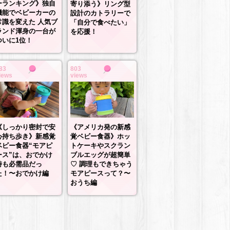
ーランキング》独自
寄り添う》リング型
機能でベビーカーの
設計のカトラリーで
常識を変えた 人気ブ
「自分で食べたい」
ランド渾身の一台が
を応援！
ついに1位！
83
803
iews
views
《しっかり密封で安
《アメリカ発の新感
心持ち歩き》新感覚
覚ベビー食器》ホッ
ベビー食器“モアピ
トケーキやスクラン
ース”は、おでかけ
ブルエッグが超簡単
時も必需品だっ
♡ 調理もできちゃう
た！〜おでかけ編
モアピースって？〜
おうち編