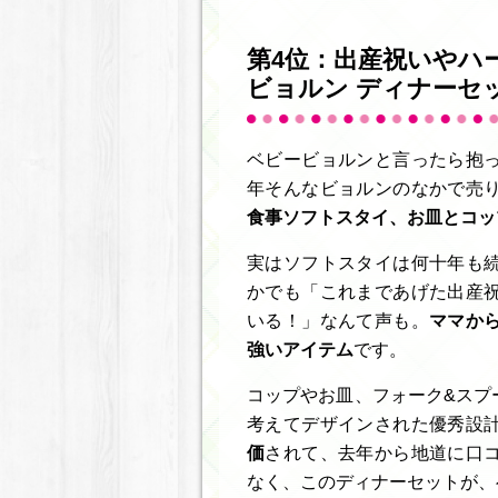
第4位：出産祝いやハ
ビョルン ディナーセ
ベビービョルンと言ったら抱
年そんなビョルンのなかで売
食事ソフトスタイ、お皿とコッ
実はソフトスタイは何十年も
かでも「これまであげた出産
いる！」なんて声も。
ママか
強いアイテム
です。
コップやお皿、フォーク&スプ
考えてデザインされた優秀設
価
されて、去年から地道に口
なく、このディナーセットが、