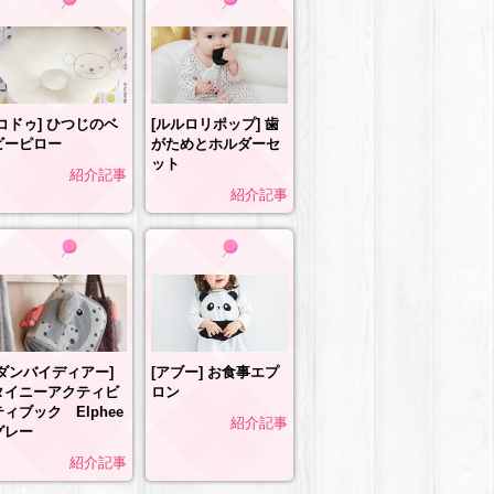
[ルルロリポップ] 歯
[コドゥ] ひつじのベ
がためとホルダーセ
ビーピロー
ット
紹介記事
紹介記事
[ダンバイディアー]
[アブー] お食事エプ
タイニーアクティビ
ロン
ティブック Elphee
紹介記事
グレー
紹介記事