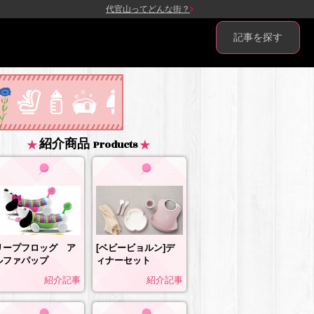
代官山ってどんな街？
記事を探す
紹介商品
Products
リープフロッグ ア
[ベビービョルン]デ
ルファパップ
ィナーセット
紹介記事
紹介記事