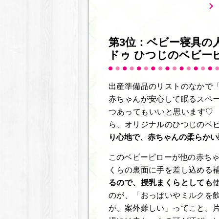
第3位：ベビー寝具の人
ドゥ ひつじのベビー
出産準備品のリストのなかで
赤ちゃんが安心して眠るスペ
つあってもいいと思います♡ b
ら、オリジナルのひつじのベ
り心地で、赤ちゃんの柔らかい
このベビーピローが他の赤ちゃ
くらの裏面に手を差し込める
るので、授乳まくらとしても
のが、「おっぱいやミルクを
が、案外難しい」ってこと。