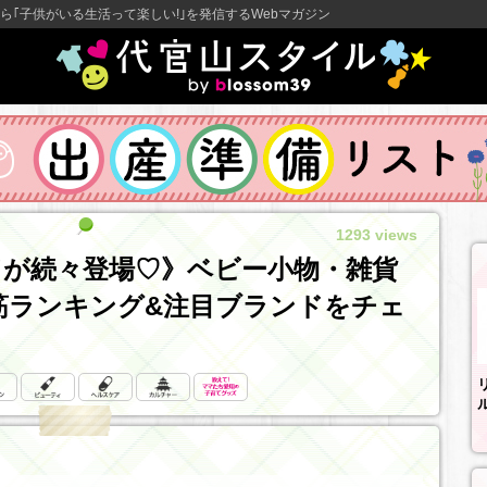
ら｢子供がいる生活って楽しい!｣を発信するWebマガジン
1293 views
ンドが続々登場♡》ベビー小物・雑貨
筋ランキング&注目ブランドをチェ