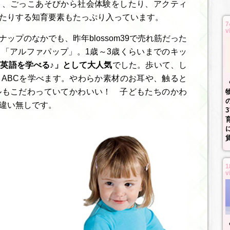
く、ごっこあそびから社会体験をしたり、アクティ
たりする知育要素もたっぷり入っています。
7
v
ップのなかでも、昨年blossom39で売れ筋だった
「アルファパップ」。1歳～3歳くらいまでのキッ
英語を学べる♪」として大人気
でした。歩いて、し
ABCを学べます。やわらか素材のお耳や、触ると
ルもこだわっていてかわいい！ 子どもたちのかわ
違い無しです。
1
v