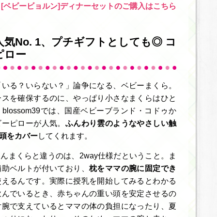
[ベビービョルン]ディナーセットのご購入はこちら
気No. 1、プチギフトとしても◎ コ
ピロー
「いる？いらない？」論争になる、ベビーまくら。
ースを確保するのに、やっぱり小さなまくらはひと
lossom39では、国産ベビーブランド・コドゥか
ビーピローが人気。
ふんわり雲のようなやさしい触
頭をカバー
してくれます。
んまくらと違うのは、2way仕様だということ。ま
補助ベルトが付いており、
枕をママの腕に固定でき
使えるんです。実際に授乳を開始してみるとわかる
飲んでいるとき、赤ちゃんの重い頭を安定させるの
片腕で支えているとママの体の負担になったり、夏