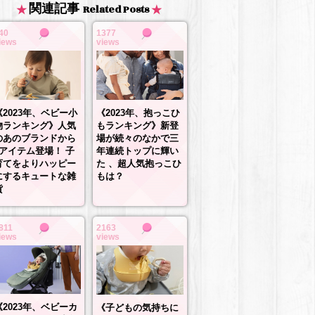
関連記事
Related Posts
40
1377
iews
views
《2023年、抱っこひ
《2023年、ベビー小
もランキング》新登
物ランキング》人気
場が続々のなかで三
のあのブランドから
年連続トップに輝い
3アイテム登場！ 子
た 、超人気抱っこひ
育てをよりハッピー
もは？
にするキュートな雑
貨
811
2163
iews
views
《2023年、ベビーカ
《子どもの気持ちに