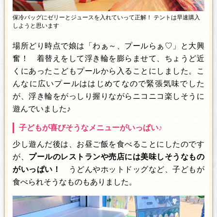
保冷バッグにゼリーとジュースを入れていって正解！ テントは早速購入
しようと思います
場所どり時点で娘は「わぁ～、プールらぁ♡」と大興
奮！ 着替えをして浮き輪を膨らませて、ちょうど近
くにあったこどもプールから入ることにしました。こ
んなに広いプールははじめてなので緊張気味でした
が、浮き輪をがっしり握りながらニコニコ楽しそうに
遊んでいました♪
子どもが喜びそうなメニューがいっぱい♪
少し遊んだ後は、お昼ご飯を食べることにしたのです
が、
プールのレストランや売店には美味しそうなもの
がいっぱい！
うどんやホットドッグなど、子どもが
食べられそうなものもありました。