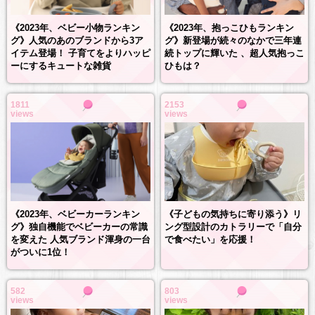
《2023年、抱っこひもランキン
《2023年、ベビー小物ランキン
グ》新登場が続々のなかで三年連
グ》人気のあのブランドから3ア
続トップに輝いた 、超人気抱っこ
イテム登場！ 子育てをよりハッピ
ひもは？
ーにするキュートな雑貨
1811
2153
views
views
《2023年、ベビーカーランキン
《子どもの気持ちに寄り添う》リ
グ》独自機能でベビーカーの常識
ング型設計のカトラリーで「自分
を変えた 人気ブランド渾身の一台
で食べたい」を応援！
がついに1位！
582
803
views
views