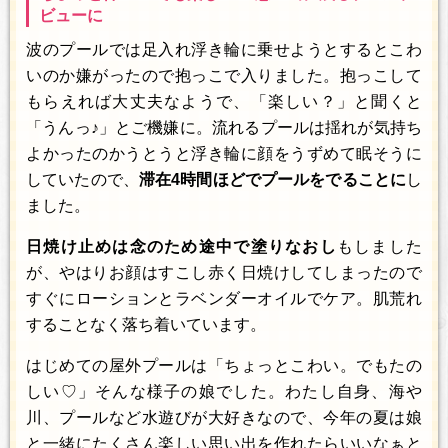
ビューに
波のプールでは足入れ浮き輪に乗せようとするとこわ
いのか嫌がったので抱っこで入りました。抱っこして
もらえれば大丈夫なようで、「楽しい？」と聞くと
「うんっ♪」とご機嫌に。流れるプールは揺れが気持ち
よかったのかうとうと浮き輪に顔をうずめて眠そうに
していたので、
滞在4時間ほどでプールをでることに
し
ました。
日焼け止めは念のため途中で塗りなおし
もしました
が、やはりお顔はすこし赤く日焼けしてしまったので
すぐにローションとラベンダーオイルでケア。肌荒れ
することなく落ち着いています。
はじめての屋外プールは「ちょっとこわい。でもたの
しい♡」そんな様子の娘でした。わたし自身、海や
川、プールなど水遊びが大好きなので、今年の夏は娘
と一緒にたくさん楽しい思い出を作れたらいいなぁと