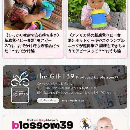
《しっかり密封で安心持ち歩き》
《アメリカ発の新感覚ベビー食
新感覚ベビー食器“モアピー
器》ホットケーキやスクランブル
ス”は、おでかけ時も必需品だっ
エッグが超簡単♡ 調理もできちゃ
た！〜おでかけ編
うモアピースって？〜おうち編