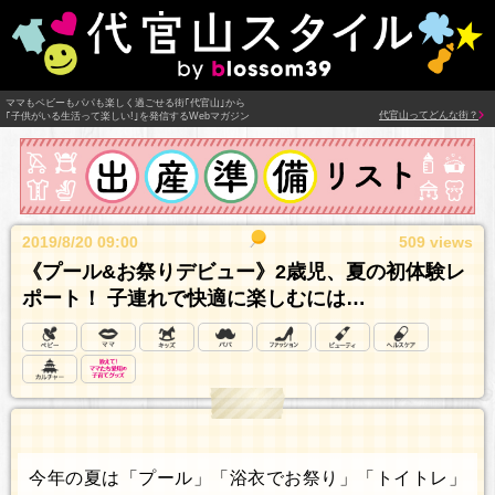
ママもベビーもパパも楽しく過ごせる街｢代官山｣から
代官山ってどんな街？
｢子供がいる生活って楽しい!｣を発信するWebマガジン
2019/8/20 09:00
509 views
《プール&お祭りデビュー》2歳児、夏の初体験レ
ポート！ 子連れで快適に楽しむには…
今年の夏は「プール」「浴衣でお祭り」「トイトレ」