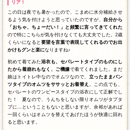
リア！
この日は夜でも暑かったので、こまめに水分補給させ
るよう気を付けようと思っていたのですが、
自分から
「おちゃ、ちょーだい！」と頻繁に言ってきてくれた
ので特にこちらが気を付けなくても大丈夫でした。2歳
くらいになると
要望を言葉で表現してくれるのでお出
かけもグンと楽に
なりますね♪
初めて着てみた
浴衣も、セパレートタイプのものにし
たから着崩れもなく、ご機嫌
で着てくれました。まだ
娘はトイトレ中なのでオムツなので、
立ったままパン
ツタイプのオムツをササッとお着替え
。この点でも、
セパレートのワンピースタイプの浴衣にして正解でし
た！ 夏なので、うんちをしない限りオムツがタプタ
プに…ということもないと思いますが、余裕があれば
一回くらいはオムツを替えてあげたほうが快適に回れ
ると思います。