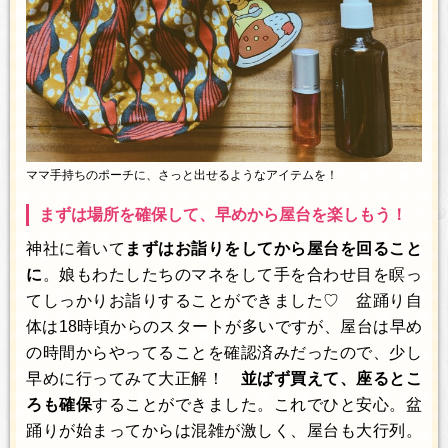
ママ手持ちのポーチに、さっと出せるようなアイテムを！
まずは場所を確保して、早めから屋台を楽しもう！
神社に着いて
まずはお詣りをしてから屋台を回ること
に
。娘もわたしたちのマネをして手を合わせ目を瞑っ
てしっかりお詣りすることができました♡ 盆踊り自
体は18時頃からのスタートが多いですが、屋台は早め
の時間からやってることを確認済みだったので、少し
早めに行ってみて大正解！
並ばず買えて、座るとこ
ろも確保
することができました。これでひと安心。盆
踊りが始まってからは混雑が激しく、屋台も大行列。