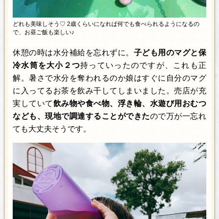
どれも美味しそう♡ 2歳くらいになれば何でも食べられるようになるの
で、お昼ご飯も楽しい♪
休憩の時は水分補給を忘れずに。
子ども用のマグと保
冷水筒を大小２つ
持っていったのですが、これも正
解。暑さで水分を奪われるのか娘はすぐに自分のマグ
に入ってるお茶を飲み干してしまいました。売店が充
実していて
飲み物や食べ物、浮き輪、水遊び用おむつ
なども、現地で調達することができた
ので万が一忘れ
ても大丈夫そうです。