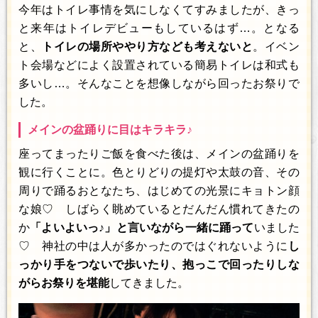
今年はトイレ事情を気にしなくてすみましたが、きっ
と来年はトイレデビューもしているはず…。となる
と、
トイレの場所ややり方なども考えないと
。イベン
ト会場などによく設置されている簡易トイレは和式も
多いし…。そんなことを想像しながら回ったお祭りで
した。
メインの盆踊りに目はキラキラ♪
座ってまったりご飯を食べた後は、メインの盆踊りを
観に行くことに。色とりどりの提灯や太鼓の音、その
周りで踊るおとなたち、はじめての光景にキョトン顔
な娘♡ しばらく眺めているとだんだん慣れてきたの
か
「よいよいっ♪」と言いながら一緒に踊って
いました
♡ 神社の中は人が多かったのではぐれないように
し
っかり手をつないで歩いたり、抱っこで回ったりしな
がらお祭りを堪能
してきました。