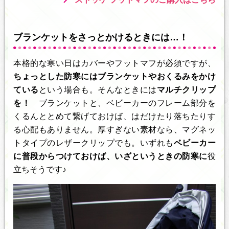
ブランケットをさっとかけるときには…！
本格的な寒い日はカバーやフットマフが必須ですが、
ちょっとした防寒にはブランケットやおくるみをかけ
ている
という場合も。そんなときには
マルチクリップ
を！
ブランケットと、ベビーカーのフレーム部分を
くるんととめて繋げておけば、はだけたり落ちたりす
る心配もありません。厚すぎない素材なら、マグネッ
トタイプのレザークリップでも。いずれも
ベビーカー
に普段からつけておけば、いざというときの防寒に
役
立ちそうです♪