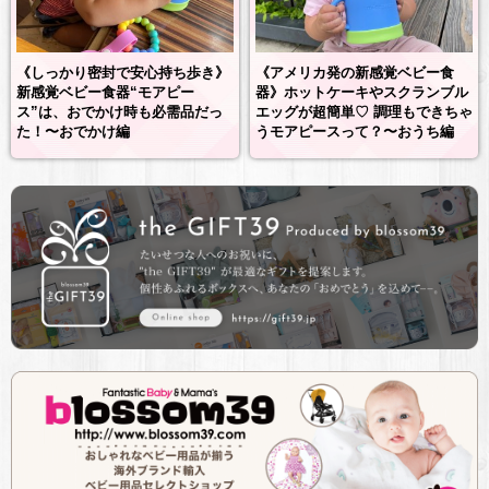
《しっかり密封で安心持ち歩き》
《アメリカ発の新感覚ベビー食
新感覚ベビー食器“モアピー
器》ホットケーキやスクランブル
ス”は、おでかけ時も必需品だっ
エッグが超簡単♡ 調理もできちゃ
た！〜おでかけ編
うモアピースって？〜おうち編