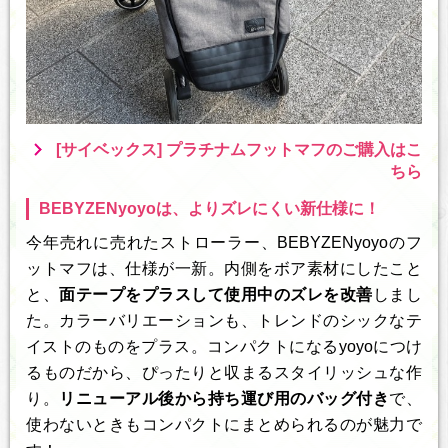
[サイベックス] プラチナムフットマフのご購入はこ
ちら
BEBYZENyoyoは、よりズレにくい新仕様に！
今年売れに売れたストローラー、BEBYZENyoyoのフ
ットマフは、仕様が一新。内側をボア素材にしたこと
と、
面テープをプラスして使用中のズレを改善
しまし
た。カラーバリエーションも、トレンドのシックなテ
イストのものをプラス。コンパクトになるyoyoにつけ
るものだから、ぴったりと収まるスタイリッシュな作
り。
リニューアル後から持ち運び用のバッグ付き
で、
使わないときもコンパクトにまとめられるのが魅力で