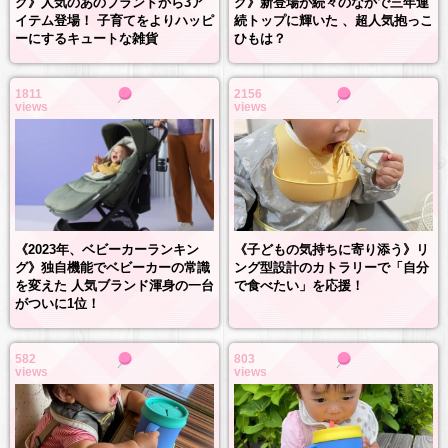
グ》新登場が続々のなかで三年連
グ》人気のあのブランドから3ア
続トップに輝いた 、超人気抱っこ
イテム登場！ 子育てをよりハッピ
ひもは？
ーにするキュートな雑貨
1811
2156
views
views
《2023年、ベビーカーランキン
《子どもの気持ちに寄り添う》リ
グ》独自機能でベビーカーの常識
ング型設計のカトラリーで「自分
を変えた 人気ブランド渾身の一台
で食べたい」を応援！
がついに1位！
582
803
views
views