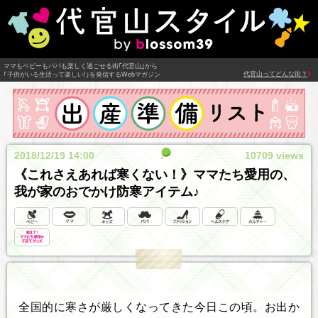
ママもベビーもパパも楽しく過ごせる街｢代官山｣から
代官山ってどんな街？
｢子供がいる生活って楽しい!｣を発信するWebマガジン
2018/12/19 14:00
10709 views
《これさえあれば寒くない！》ママたち愛用の、
我が家のおでかけ防寒アイテム♪
全国的に寒さが厳しくなってきた今日この頃。お出か