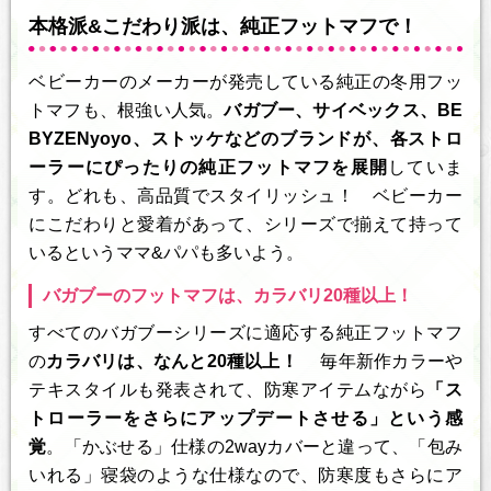
本格派&こだわり派は、純正フットマフで！
ベビーカーのメーカーが発売している純正の冬用フッ
トマフも、根強い人気。
バガブー、サイベックス、BE
BYZENyoyo、ストッケなどのブランドが、各ストロ
ーラーにぴったりの純正フットマフを展開
していま
す。どれも、高品質でスタイリッシュ！ ベビーカー
にこだわりと愛着があって、シリーズで揃えて持って
いるというママ&パパも多いよう。
バガブーのフットマフは、カラバリ20種以上！
すべてのバガブーシリーズに適応する純正フットマフ
の
カラバリは、なんと20種以上！
毎年新作カラーや
テキスタイルも発表されて、防寒アイテムながら
「ス
トローラーをさらにアップデートさせる」という感
覚
。「かぶせる」仕様の2wayカバーと違って、「包み
いれる」寝袋のような仕様なので、防寒度もさらにア