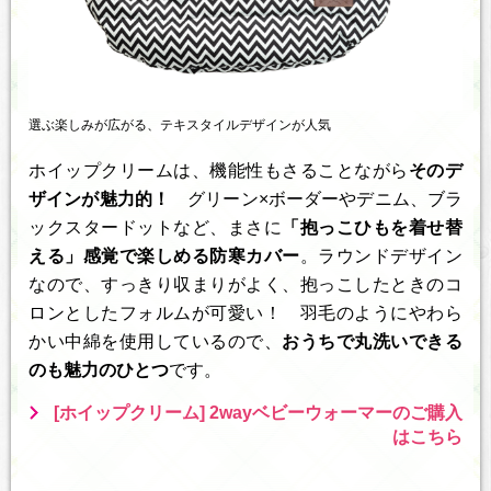
選ぶ楽しみが広がる、テキスタイルデザインが人気
ホイップクリームは、機能性もさることながら
そのデ
ザインが魅力的！
グリーン×ボーダーやデニム、ブラ
ックスタードットなど、まさに
「抱っこひもを着せ替
える」感覚で楽しめる防寒カバー
。ラウンドデザイン
なので、すっきり収まりがよく、抱っこしたときのコ
ロンとしたフォルムが可愛い！ 羽毛のようにやわら
かい中綿を使用しているので、
おうちで丸洗いできる
のも魅力のひとつ
です。
[ホイップクリーム] 2wayベビーウォーマーのご購入
はこちら