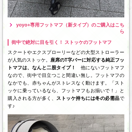
yoyo+専用フットマフ（新タイプ）のご購入はこち
ら
街中で絶対に目を引く！ ストッケのフットマフ
スクートやエクスプローリーなどの大型ストローラー
が人気のストッケ。
座席のT字バーに対応する純正フッ
トマフは、なんと二股タイプ！
他にないフットマフ
なので、街中で目立つこと間違い無し。フットマフの
なかでも、赤ちゃんがストレスなく動けます。「スト
ッケに乗っているなら、フットマフもお揃いで！」と
購入される方が多く、
ストッケ持ちには冬の必需品
で
す♪