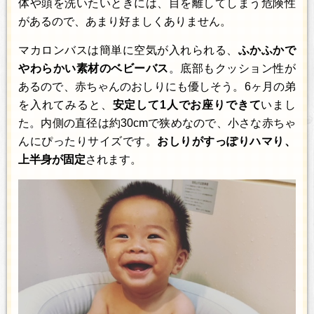
体や頭を洗いたいときには、目を離してしまう危険性
があるので、あまり好ましくありません。
マカロンバスは簡単に空気が入れられる、
ふかふかで
やわらかい素材のベビーバス
。底部もクッション性が
あるので、赤ちゃんのおしりにも優しそう。6ヶ月の弟
を入れてみると、
安定して1人でお座りできて
いまし
た。内側の直径は約30cmで狭めなので、小さな赤ちゃ
んにぴったりサイズです。
おしりがすっぽりハマり、
上半身が固定
されます。