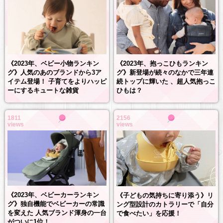
《2023年、抱っこひもランキン
《2023年、ベビー小物ランキン
グ》新登場が続々のなかで三年連
グ》人気のあのブランドから3ア
続トップに輝いた 、超人気抱っこ
イテム登場！ 子育てをよりハッピ
ひもは？
ーにするキュートな雑貨
1811
2156
views
views
《2023年、ベビーカーランキン
《子どもの気持ちに寄り添う》リ
グ》独自機能でベビーカーの常識
ング型設計のカトラリーで「自分
を変えた 人気ブランド渾身の一台
で食べたい」を応援！
がついに1位！