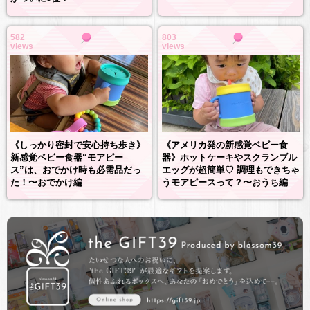
582
803
views
views
《しっかり密封で安心持ち歩き》
《アメリカ発の新感覚ベビー食
新感覚ベビー食器“モアピー
器》ホットケーキやスクランブル
ス”は、おでかけ時も必需品だっ
エッグが超簡単♡ 調理もできちゃ
た！〜おでかけ編
うモアピースって？〜おうち編