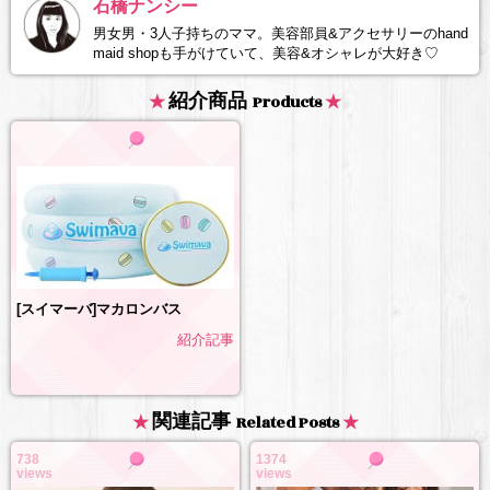
石橋ナンシー
男女男・3人子持ちのママ。美容部員&アクセサリーのhand
maid shopも手がけていて、美容&オシャレが大好き♡
紹介商品
Products
[スイマーバ]マカロンバス
紹介記事
関連記事
Related Posts
738
1374
views
views