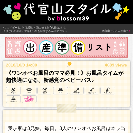
ママもベビーもパパも楽しく過ごせる街｢代官山｣から
代官山ってどんな街？
｢子供がいる生活って楽しい!｣を発信するWebマガジン
2018/10/9 14:00
4689 views
《ワンオペお風呂のママ必見！》お風呂タイムが
超快適になる、新感覚のベビーバス♪
我が家は3兄妹。毎日。3人のワンオペお風呂は本ッ当