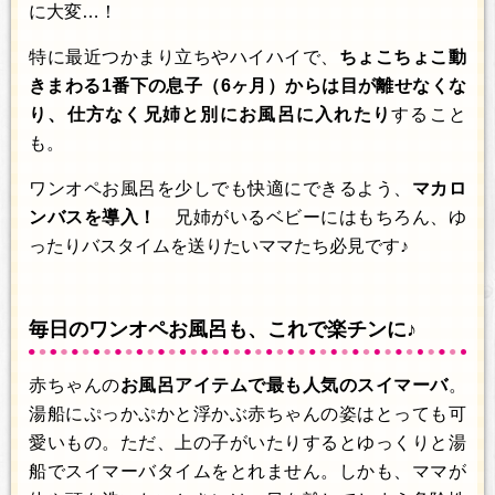
に大変…！
特に最近つかまり立ちやハイハイで、
ちょこちょこ動
きまわる1番下の息子（6ヶ月）からは目が離せなくな
り、仕方なく兄姉と別にお風呂に入れたり
すること
も。
ワンオペお風呂を少しでも快適にできるよう、
マカロ
ンバスを導入！
兄姉がいるベビーにはもちろん、ゆ
ったりバスタイムを送りたいママたち必見です♪
毎日のワンオペお風呂も、これで楽チンに♪
赤ちゃんの
お風呂アイテムで最も人気のスイマーバ
。
湯船にぷっかぷかと浮かぶ赤ちゃんの姿はとっても可
愛いもの。ただ、上の子がいたりするとゆっくりと湯
船でスイマーバタイムをとれません。しかも、ママが