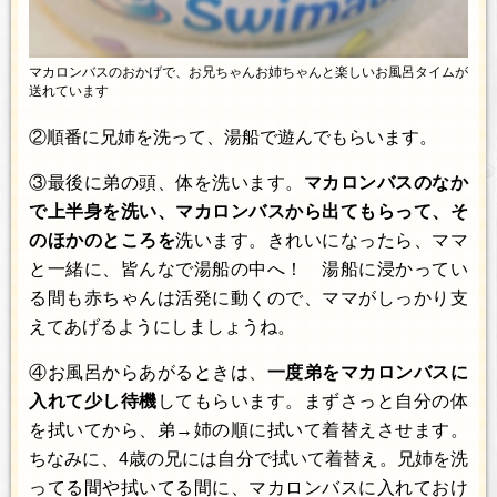
マカロンバスのおかげで、お兄ちゃんお姉ちゃんと楽しいお風呂タイムが
送れています
②順番に兄姉を洗って、湯船で遊んでもらいます。
③最後に弟の頭、体を洗います。
マカロンバスのなか
で上半身を洗い、マカロンバスから出てもらって、そ
のほかのところを
洗います。きれいになったら、ママ
と一緒に、皆んなで湯船の中へ！ 湯船に浸かってい
る間も赤ちゃんは活発に動くので、ママがしっかり支
えてあげるようにしましょうね。
④お風呂からあがるときは、
一度弟をマカロンバスに
入れて少し待機
してもらいます。まずさっと自分の体
を拭いてから、弟→姉の順に拭いて着替えさせます。
ちなみに、4歳の兄には自分で拭いて着替え。兄姉を洗
ってる間や拭いてる間に、マカロンバスに入れておけ