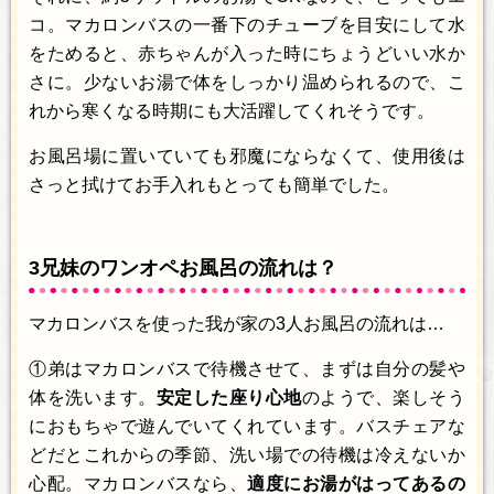
コ。マカロンバスの一番下のチューブを目安にして水
をためると、赤ちゃんが入った時にちょうどいい水か
さに。少ないお湯で体をしっかり温められるので、こ
れから寒くなる時期にも大活躍してくれそうです。
お風呂場に置いていても邪魔にならなくて、使用後は
さっと拭けてお手入れもとっても簡単でした。
3兄妹のワンオペお風呂の流れは？
マカロンバスを使った我が家の3人お風呂の流れは…
①弟はマカロンバスで待機させて、まずは自分の髪や
体を洗います。
安定した座り心地
のようで、楽しそう
におもちゃで遊んでいてくれています。バスチェアな
どだとこれからの季節、洗い場での待機は冷えないか
心配。マカロンバスなら、
適度にお湯がはってあるの