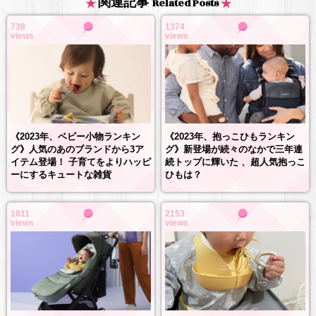
関連記事
Related Posts
738
1374
views
views
《2023年、抱っこひもランキン
《2023年、ベビー小物ランキン
グ》新登場が続々のなかで三年連
グ》人気のあのブランドから3ア
続トップに輝いた 、超人気抱っこ
イテム登場！ 子育てをよりハッピ
ひもは？
ーにするキュートな雑貨
1811
2153
views
views