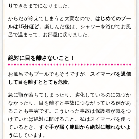
り
できるまでになりました。
からだが冷えてしまうと大変なので、
はじめてのプー
ルは15分ほど
。楽しんだ後は、シャワーを浴びてお風
呂で温まって、お部屋に戻りました。
絶対に目を離さないこと！
お風呂でもプールでもそうですが、
スイマーバを過信
して目を離すととても危険
。
急に顎が落ちてしまったり、劣化しているのに気づか
なかったり、目を離すと事故につながっている例があ
ることも事実です。こういった事故は保護者が気をつ
けていれば絶対に防げること。私はスイマーバを使っ
ているとき、
すぐ手が届く範囲から絶対に離れないよ
うに
しています。