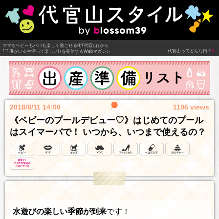
ママもベビーもパパも楽しく過ごせる街｢代官山｣から
代官山ってどんな街？
｢子供がいる生活って楽しい!｣を発信するWebマガジン
2018/8/11 14:00
1196 views
《ベビーのプールデビュー♡》はじめてのプール
はスイマーバで！ いつから、いつまで使えるの？
水遊びの楽しい季節が到来
です！