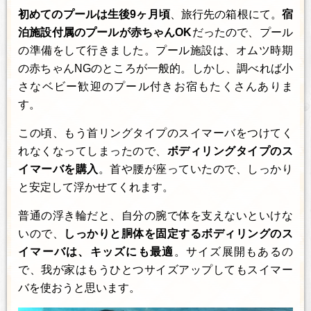
初めてのプールは生後9ヶ月頃
、旅行先の箱根にて。
宿
泊施設付属のプールが赤ちゃんOK
だったので、プール
の準備をして行きました。プール施設は、オムツ時期
の赤ちゃんNGのところが一般的。しかし、調べれば小
さなベビー歓迎のプール付きお宿もたくさんありま
す。
この頃、もう首リングタイプのスイマーバをつけてく
れなくなってしまったので、
ボディリングタイプのス
イマーバを購入
。首や腰が座っていたので、しっかり
と安定して浮かせてくれます。
普通の浮き輪だと、自分の腕で体を支えないといけな
いので、
しっかりと胴体を固定するボディリングのス
イマーバは、キッズにも最適
。サイズ展開もあるの
で、我が家はもうひとつサイズアップしてもスイマー
バを使おうと思います。