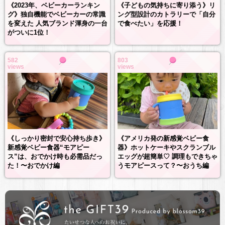
《2023年、ベビーカーランキン
《子どもの気持ちに寄り添う》リ
グ》独自機能でベビーカーの常識
ング型設計のカトラリーで「自分
を変えた 人気ブランド渾身の一台
で食べたい」を応援！
がついに1位！
582
803
views
views
《しっかり密封で安心持ち歩き》
《アメリカ発の新感覚ベビー食
新感覚ベビー食器“モアピー
器》ホットケーキやスクランブル
ス”は、おでかけ時も必需品だっ
エッグが超簡単♡ 調理もできちゃ
た！〜おでかけ編
うモアピースって？〜おうち編