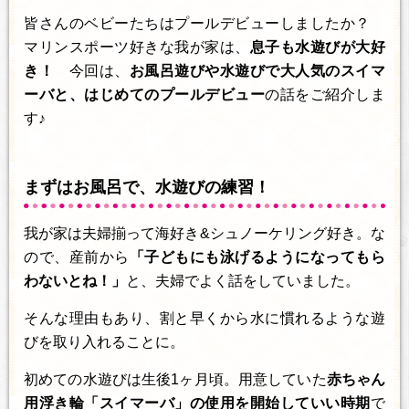
皆さんのベビーたちはプールデビューしましたか？
マリンスポーツ好きな我が家は、
息子も水遊びが大好
き！
今回は、
お風呂遊びや水遊びで大人気のスイマ
ーバと、はじめてのプールデビュー
の話をご紹介しま
す♪
まずはお風呂で、水遊びの練習！
我が家は夫婦揃って海好き&シュノーケリング好き。な
ので、産前から
「子どもにも泳げるようになってもら
わないとね！」
と、夫婦でよく話をしていました。
そんな理由もあり、割と早くから水に慣れるような遊
びを取り入れることに。
初めての水遊びは生後1ヶ月頃。用意していた
赤ちゃん
用浮き輪「スイマーバ」の使用を開始していい時期
で