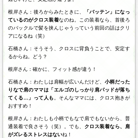
根岸さん：後ろからみたときに、
「バッテン」になっ
ているのがクロス装着
なのね。この装着なら、首後ろ
のバックルで髪を挟んじゃうっていう前回の話はクリ
アになるね（笑）
石橋さん：そうそう、クロスに背負うことで、安定す
るからね。どう？
根岸さん：確かに、フィット感が違う！
石橋さん：わたしは肩幅が広いんだけど、
小柄だった
りなで肩のママは「エルゴのしっかり肩パッドが落ち
てくる…」って人も
。そんなママには、クロス抱きが
おすすめ！
根岸さん：わたしも小柄でもなで肩でもないから、普
通装着で良さそう（笑）。でも、
クロス装着なら、肩
がズレるストレスはない
ね！