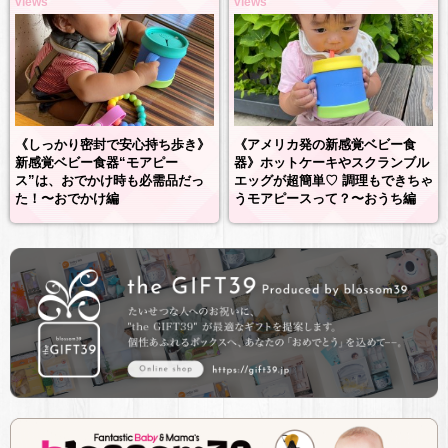
views
views
《しっかり密封で安心持ち歩き》
《アメリカ発の新感覚ベビー食
新感覚ベビー食器“モアピー
器》ホットケーキやスクランブル
ス”は、おでかけ時も必需品だっ
エッグが超簡単♡ 調理もできちゃ
た！〜おでかけ編
うモアピースって？〜おうち編