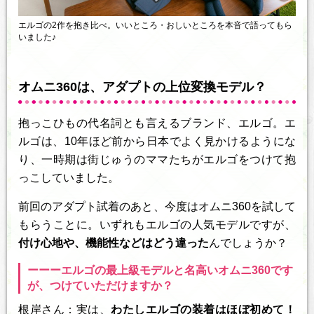
エルゴの2作を抱き比べ。いいところ・おしいところを本音で語ってもら
いました♪
オムニ360は、アダプトの上位変換モデル？
抱っこひもの代名詞とも言えるブランド、エルゴ。エ
ルゴは、10年ほど前から日本でよく見かけるようにな
り、一時期は街じゅうのママたちがエルゴをつけて抱
っこしていました。
前回のアダプト試着のあと、今度はオムニ360を試して
もらうことに。いずれもエルゴの人気モデルですが、
付け心地や、機能性などはどう違った
んでしょうか？
ーーーエルゴの最上級モデルと名高いオムニ360です
が、つけていただけますか？
根岸さん：実は、
わたしエルゴの装着はほぼ初めて！