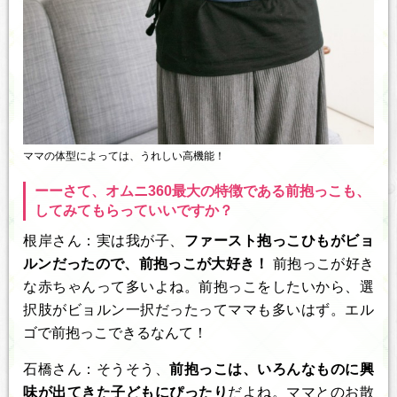
ママの体型によっては、うれしい高機能！
ーーさて、オムニ360最大の特徴である前抱っこも、
してみてもらっていいですか？
根岸さん：実は我が子、
ファースト抱っこひもがビョ
ルンだったので、前抱っこが大好き！
前抱っこが好き
な赤ちゃんって多いよね。前抱っこをしたいから、選
択肢がビョルン一択だったってママも多いはず。エル
ゴで前抱っこできるなんて！
石橋さん：そうそう、
前抱っこは、いろんなものに興
味が出てきた子どもにぴったり
だよね。ママとのお散