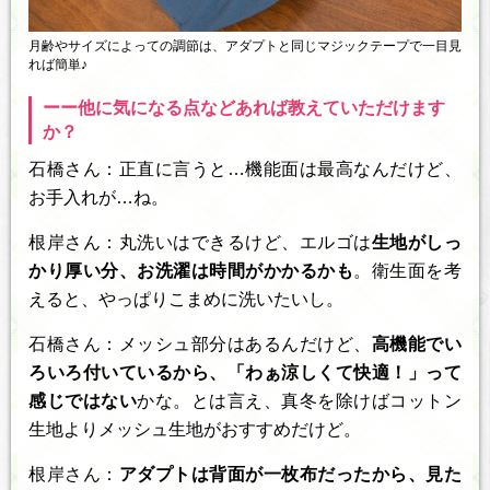
月齢やサイズによっての調節は、アダプトと同じマジックテープで一目見
れば簡単♪
ーー他に気になる点などあれば教えていただけます
か？
石橋さん：正直に言うと…機能面は最高なんだけど、
お手入れが…ね。
根岸さん：丸洗いはできるけど、エルゴは
生地がしっ
かり厚い分、お洗濯は時間がかかるかも
。衛生面を考
えると、やっぱりこまめに洗いたいし。
石橋さん：メッシュ部分はあるんだけど、
高機能でい
ろいろ付いているから、「わぁ涼しくて快適！」って
感じではない
かな。とは言え、真冬を除けばコットン
生地よりメッシュ生地がおすすめだけど。
根岸さん：
アダプトは背面が一枚布だったから、見た