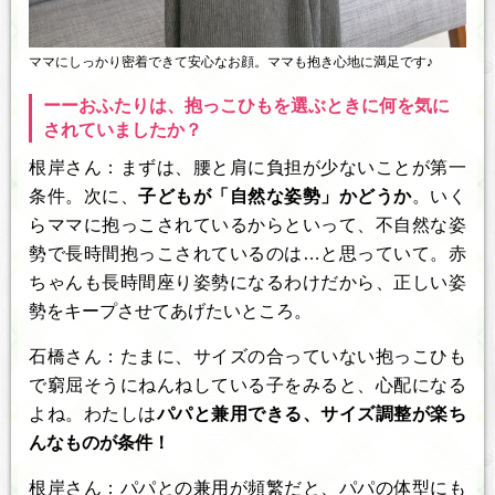
ママにしっかり密着できて安心なお顔。ママも抱き心地に満足です♪
ーーおふたりは、抱っこひもを選ぶときに何を気に
されていましたか？
根岸さん：まずは、腰と肩に負担が少ないことが第一
条件。次に、
子どもが「自然な姿勢」かどうか
。いく
らママに抱っこされているからといって、不自然な姿
勢で長時間抱っこされているのは…と思っていて。赤
ちゃんも長時間座り姿勢になるわけだから、正しい姿
勢をキープさせてあげたいところ。
石橋さん：たまに、サイズの合っていない抱っこひも
で窮屈そうにねんねしている子をみると、心配になる
よね。わたしは
パパと兼用できる、サイズ調整が楽ち
んなものが条件！
根岸さん：パパとの兼用が頻繁だと、パパの体型にも