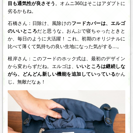
目も通気性が良さそう
。オムニ360はそこはアダプトに
劣るかもね。
石橋さん：日除け、風除けの
フードカバーは、エルゴ
のいいところ
だと思うな。おんぶで寝ちゃったときと
か、毎日のように大活躍！ これ、初期のオリジナルに
比べて薄くて気持ちの良い生地になった気がする…。
根岸さん：このフードのホック式は、最初のデザイン
から変わらずだね。エルゴは、
いいところは継続しな
がら、どんどん新しい機能を追加していっている
かん
じ。無敵だなぁ！