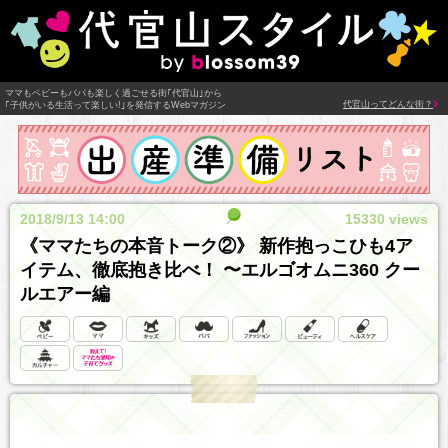
ママもベビーもパパも楽しく過ごせる街｢代官山｣から
代官山ってどんな街？
｢子供がいる生活って楽しい!｣を発信するWebマガジン
2018/9/13 14:00
15330 views
《ママたちの本音トーク②》 新作抱っこひも4ア
イテム、徹底抱き比べ！ 〜エルゴオムニ360 クー
ルエアー編