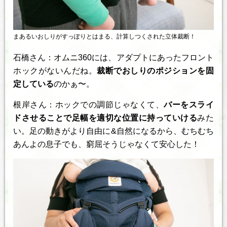
まあるいおしりがすっぽりとはまる、計算しつくされた立体裁断！
石橋さん：オムニ360には、アダプトにあったフロント
ホックがないんだね。
裁断でおしりのポジションを固
定している
のかぁ〜。
根岸さん：ホックでの調節じゃなくて、
バーをスライ
ドさせることで足幅を適切な位置に持っていける
みた
い。足の動きがより自由に&自然になるから、むちむち
あんよの息子でも、窮屈そうじゃなくて安心した！