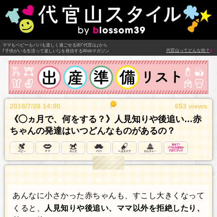
ママもベビーもパパも楽しく過ごせる街｢代官山｣から
代官山ってどんな街？
｢子供がいる生活って楽しい!｣を発信するWebマガジン
2018/7/28 14:00
653 views
《◯ヵ月で、何をする？》人見知りや後追い…赤
ちゃんの発達はいつどんなものがあるの？
あんなに小さかった赤ちゃんも、すこし大きくなって
くると、
人見知りや後追い、ママ以外を拒絶したり、