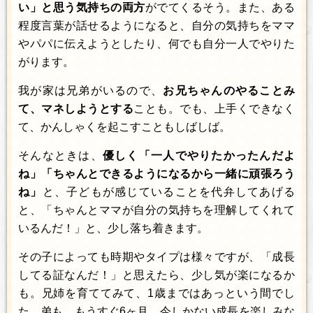
い」と思う気持ちの両方
がでてくるそう。また、ある
程度言葉が話せるようになると、自分の気持ちをママ
やパパに伝えようとしたり、何でも自分一人でやりた
がります。
我が家は兄弟がいるので、
お兄ちゃんのやることみ
て、マネしようとする
ことも。でも、上手くできなく
て、かんしゃくを起こすこともしばしば。
そんなときは、
優しく「一人でやりたかったんだよ
ね」「ちゃんとできるようになるから一緒に頑張ろう
ね」
と、子どもが感じていることを代弁してあげる
と、「ちゃんとママが自分の気持ちを理解してくれて
いるんだ！」と、少し落ち着きます。
その子によっても時期やタイプは様々ですが、「成長
してる証なんだ！」と思えたら、少し気が楽になるか
も。兄姉を育ててみて、1歳まではあっという間でし
た。弟も、もうすぐ6ヶ月。今しかない成長を楽しみな