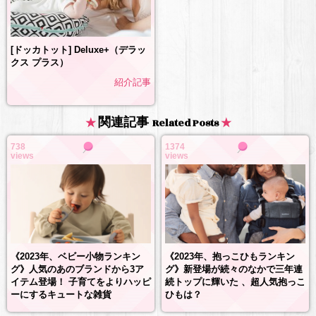
[ドッカトット] Deluxe+（デラッ
クス プラス）
紹介記事
関連記事
Related Posts
738
1374
views
views
《2023年、抱っこひもランキン
《2023年、ベビー小物ランキン
グ》新登場が続々のなかで三年連
グ》人気のあのブランドから3ア
続トップに輝いた 、超人気抱っこ
イテム登場！ 子育てをよりハッピ
ひもは？
ーにするキュートな雑貨