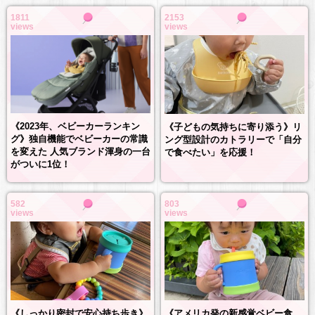
1811
2153
views
views
《2023年、ベビーカーランキン
《子どもの気持ちに寄り添う》リ
グ》独自機能でベビーカーの常識
ング型設計のカトラリーで「自分
を変えた 人気ブランド渾身の一台
で食べたい」を応援！
がついに1位！
582
803
views
views
《しっかり密封で安心持ち歩き》
《アメリカ発の新感覚ベビー食