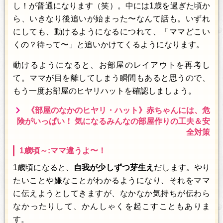
し！が普通になります（笑）。中には1歳を過ぎた頃か
ら、いきなり後追いが始まった〜なんて話も。いずれ
にしても、動けるようになるにつれて、「ママどこい
くの？待って〜」と追いかけてくるようになります。
動けるようになると、お部屋のレイアウトを再考し
て。ママが目を離してしまう瞬間もあると思うので、
もう一度お部屋のヒヤリハットを確認しましょう。
《部屋のなかのヒヤリ・ハット》赤ちゃんには、危
険がいっぱい！ 気になるみんなの部屋作りの工夫＆安
全対策
1歳頃～:ママ違うよ〜！
1歳頃になると、
自我が少しずつ芽生え
だします。やり
たいことや嫌なことがわかるようになり、それをママ
に伝えようとしてきますが、なかなか気持ちが伝わら
なかったりして、かんしゃくを起こすこともありま
す。