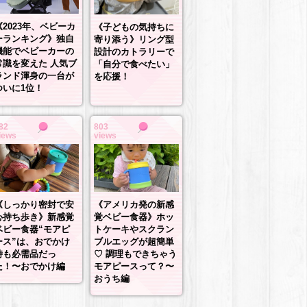
《2023年、ベビーカ
《子どもの気持ちに
ーランキング》独自
寄り添う》リング型
機能でベビーカーの
設計のカトラリーで
常識を変えた 人気ブ
「自分で食べたい」
ランド渾身の一台が
を応援！
ついに1位！
82
803
iews
views
《しっかり密封で安
《アメリカ発の新感
心持ち歩き》新感覚
覚ベビー食器》ホッ
ベビー食器“モアピ
トケーキやスクラン
ース”は、おでかけ
ブルエッグが超簡単
時も必需品だっ
♡ 調理もできちゃう
た！〜おでかけ編
モアピースって？〜
おうち編