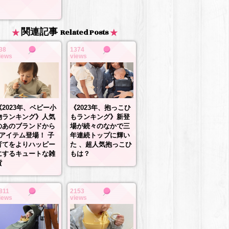
関連記事
Related Posts
38
1374
iews
views
《2023年、抱っこひ
《2023年、ベビー小
もランキング》新登
物ランキング》人気
場が続々のなかで三
のあのブランドから
年連続トップに輝い
3アイテム登場！ 子
た 、超人気抱っこひ
育てをよりハッピー
もは？
にするキュートな雑
貨
811
2153
iews
views