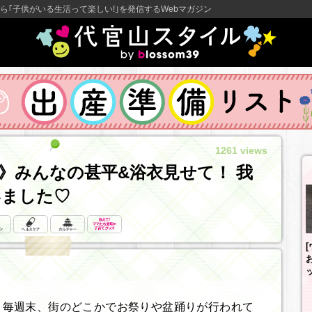
ら｢子供がいる生活って楽しい!｣を発信するWebマガジン
1261 views
》みんなの甚平&浴衣見せて！ 我
いました♡
。毎週末、街のどこかでお祭りや盆踊りが行われて