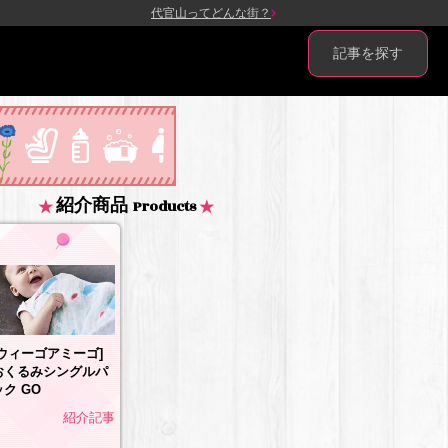
代官山ってどんな街？
記事を探す
紹介商品
Products
[ウィーゴアミーゴ]
おくるみシングルパ
ック GO
紹介記事