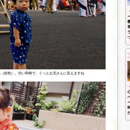
5
v
色（紺色）。渋い和柄で、ぐっとお兄さんに見えますね