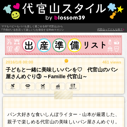
ママもベビーもパパも楽しく過ごせる街｢代官山｣から
代官山ってどんな街？
｢子供がいる生活って楽しい!｣を発信するWebマガジン
2016/1/8 00:00
461 views
子どもと一緒に美味しいパンを♡ 代官山のパン
屋さんめぐり③ ～Famille 代官山～
パン大好きな食いしんぼライター・山本が厳選した、
親子で楽しめる代官山の美味しいパン屋さんめぐり。