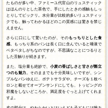
たものが多い中、ファミーユ代官山のリュスティック
はほんのりとした茶色で、手にしたときの感触もしっ
とりしてビックリ。水分量が比較的多いリュスティッ
クでも、触ってわかるほどのこの質感には驚きを禁じ
えません。
さらに口にして驚いたのが、その
もっちりとした食
感
。もっちり系のパンは長く口に含んでいると唾液で
ベタベタしがちなのですが、不思議なことにつるりと
した舌触りが続きます。
また、塩分量も絶妙で、
小麦の香ばしさと甘さが際立
つのも魅力
。そのままでも十分美味しいですが、シン
プルなパンゆえに、ポテトサラダや、チーズを１枚ペ
ロンと載せてオープンサンドにしても、トッピングの
邪魔をしないどころか、満足度をぐっと上げてくれま
すよ。
皮の部分は、やわらかいとはいえども子どもには噛み