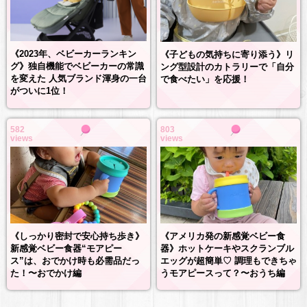
《2023年、ベビーカーランキン
《子どもの気持ちに寄り添う》リ
グ》独自機能でベビーカーの常識
ング型設計のカトラリーで「自分
を変えた 人気ブランド渾身の一台
で食べたい」を応援！
がついに1位！
582
803
views
views
《しっかり密封で安心持ち歩き》
《アメリカ発の新感覚ベビー食
新感覚ベビー食器“モアピー
器》ホットケーキやスクランブル
ス”は、おでかけ時も必需品だっ
エッグが超簡単♡ 調理もできちゃ
た！〜おでかけ編
うモアピースって？〜おうち編