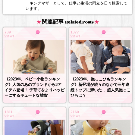
ーキングマザーとして、仕事と生活の両立を日々模索して
います。
関連記事
Related Posts
739
1377
views
views
《2023年、抱っこひもランキン
《2023年、ベビー小物ランキン
グ》新登場が続々のなかで三年連
グ》人気のあのブランドから3ア
続トップに輝いた 、超人気抱っこ
イテム登場！ 子育てをよりハッピ
ひもは？
ーにするキュートな雑貨
1811
2160
views
views