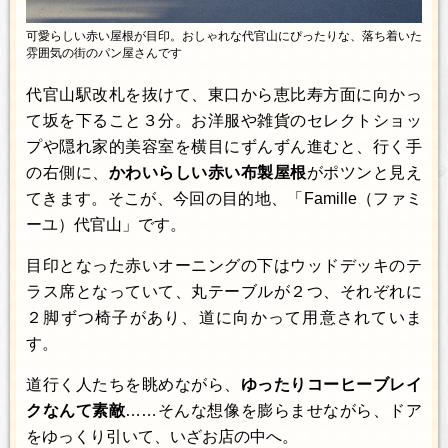
可愛らしい赤い屋根が目印。おしゃれな代官山にぴったりな、落ち着いた
雰囲気の街のパン屋さんです
代官山駅改札を抜けて、東口から恵比寿方面に向かっ
て坂を下ること３分。お洋服や雑貨のセレクトショッ
プや隠れ家的美容室を横目にずんずん進むと、行く手
の右側に、
かわいらしい赤い布製屋根
がポツンと見え
てきます。そこが、今回の目的地、「Famille（ファミ
ーユ）代官山」です。
目印となった赤いオーニングの下はウッドデッキのテ
ラス席となっていて、丸テーブルが２つ、それぞれに
２脚ずつ椅子があり、道に向かって用意されていま
す。
道行く人たちを眺めながら、
ゆったりコーヒーブレイ
クなんて素敵
……そんな想像を膨らませながら、ドア
をゆっくり引いて、いざお店の中へ。