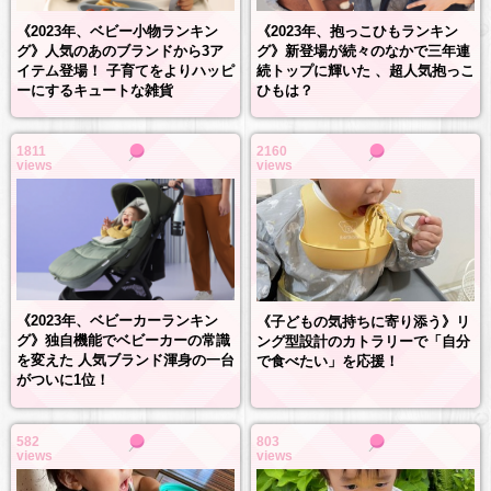
《2023年、抱っこひもランキン
《2023年、ベビー小物ランキン
グ》新登場が続々のなかで三年連
グ》人気のあのブランドから3ア
続トップに輝いた 、超人気抱っこ
イテム登場！ 子育てをよりハッピ
ひもは？
ーにするキュートな雑貨
1811
2160
views
views
《2023年、ベビーカーランキン
《子どもの気持ちに寄り添う》リ
グ》独自機能でベビーカーの常識
ング型設計のカトラリーで「自分
を変えた 人気ブランド渾身の一台
で食べたい」を応援！
がついに1位！
582
803
views
views