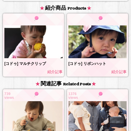
紹介商品
Products
[コドゥ] マルチクリップ
[コドゥ] リボンハット
紹介記事
紹介記事
関連記事
Related Posts
739
1376
views
views