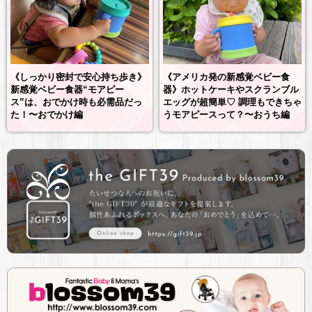
《しっかり密封で安心持ち歩き》
《アメリカ発の新感覚ベビー食
新感覚ベビー食器“モアピー
器》ホットケーキやスクランブル
ス”は、おでかけ時も必需品だっ
エッグが超簡単♡ 調理もできちゃ
た！〜おでかけ編
うモアピースって？〜おうち編