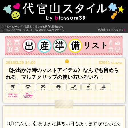
ママもベビーもパパも楽しく過ごせる街｢代官山｣から
代官山ってどんな街？
｢子供がいる生活って楽しい!｣を発信するWebマガジン
2018/3/20 14:00
32961 views
《お出かけ時のマストアイテム》なんでも留めら
れる、マルチクリップの使い方いろいろ！
3月に入り、朝晩はまだ肌寒い日もありますがだんだん