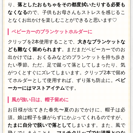
り、
落としたおもちゃをその都度拭いたりする必要も
なくなる
ので、子供もお母さんもストレスを感じるこ
となくお出かけを楽しむことができると思います♡
ベビーカーのブランケットホルダーに
クリップを2本使用することで、
大きなブランケットな
ども難なく留められます
。まだまだベビーカーでのお
出かけでは、おくるみなどのブランケットを持ち歩き
たい季節。ただ、足で蹴って落としてしまったり、気
がつくとすぐにズレてしまいます。クリップ2本で留め
てホルダーとして使用すれば、ずり落ち防止に。
ベビ
ーカーにはマストアイテム
です。
風が強い日は、帽子留めに
お日様が出てきた春先〜夏のおでかけに、帽子は必
須。娘は帽子を嫌がらずにかぶってくれるのですが、
たまに自分で脱いで落として
しまいます。また、風で
飛んでしまうことも。
マルチクリップでお洋服とつな