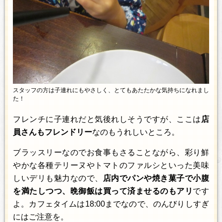
スタッフの方は子連れにもやさしく、とてもあたたかな気持ちになれまし
た！
フレンチに子連れだと気後れしそうですが、ここは
店
員さんもフレンドリー
なのもうれしいところ。
ブラッスリーなのでお食事もさることながら、彩り鮮
やかな各種テリーヌやトマトのファルシといった美味
しいデリも魅力なので、
店内でパンや焼き菓子で小腹
を満たしつつ、晩御飯は買って済ませるのもアリ
です
よ。カフェタイムは18:00までなので、のんびりしすぎ
にはご注意を。