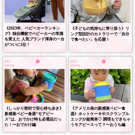
《2023年、ベビーカーランキン
《子どもの気持ちに寄り添う》リ
グ》独自機能でベビーカーの常識
ング型設計のカトラリーで「自分
を変えた 人気ブランド渾身の一台
で食べたい」を応援！
がついに1位！
582
803
views
views
《しっかり密封で安心持ち歩き》
《アメリカ発の新感覚ベビー食
新感覚ベビー食器“モアピー
器》ホットケーキやスクランブル
ス”は、おでかけ時も必需品だっ
エッグが超簡単♡ 調理もできちゃ
た！〜おでかけ編
うモアピースって？〜おうち編