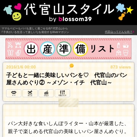
ママもベビーもパパも楽しく過ごせる街｢代官山｣から
代官山ってどんな街？
｢子供がいる生活って楽しい!｣を発信するWebマガジン
2016/1/6 00:00
873 views
子どもと一緒に美味しいパンを♡ 代官山のパン
屋さんめぐり② ～メゾン・イチ 代官山～
パン大好きな食いしんぼライター・山本が厳選した、
親子で楽しめる代官山の美味しいパン屋さんめぐり。