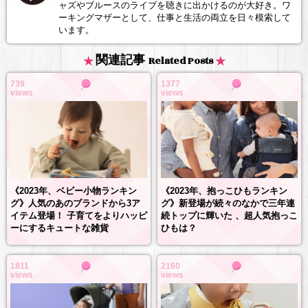
ャズやブルースのライブを聴きに出かけるのが大好き。ワ
ーキングマザーとして、仕事と生活の両立を日々模索して
います。
関連記事
Related Posts
739
1377
views
views
《2023年、抱っこひもランキン
《2023年、ベビー小物ランキン
グ》新登場が続々のなかで三年連
グ》人気のあのブランドから3ア
続トップに輝いた 、超人気抱っこ
イテム登場！ 子育てをよりハッピ
ひもは？
ーにするキュートな雑貨
1811
2160
views
views