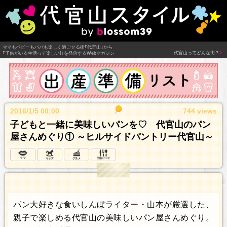
ママもベビーもパパも楽しく過ごせる街｢代官山｣から
代官山ってどんな街？
｢子供がいる生活って楽しい!｣を発信するWebマガジン
2016/1/5 00:00
744 views
子どもと一緒に美味しいパンを♡ 代官山のパン
屋さんめぐり① ～ヒルサイドパントリー代官山～
パン大好きな食いしんぼライター・山本が厳選した、
親子で楽しめる代官山の美味しいパン屋さんめぐり。