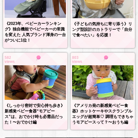
《2023年、ベビーカーランキン
《子どもの気持ちに寄り添う》リ
グ》独自機能でベビーカーの常識
ング型設計のカトラリーで「自分
を変えた 人気ブランド渾身の一台
で食べたい」を応援！
がついに1位！
582
803
views
views
《しっかり密封で安心持ち歩き》
《アメリカ発の新感覚ベビー食
新感覚ベビー食器“モアピー
器》ホットケーキやスクランブル
ス”は、おでかけ時も必需品だっ
エッグが超簡単♡ 調理もできちゃ
た！〜おでかけ編
うモアピースって？〜おうち編