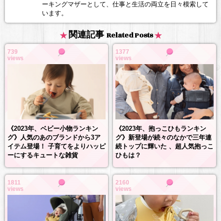
ーキングマザーとして、仕事と生活の両立を日々模索して
います。
関連記事
Related Posts
739
1377
views
views
《2023年、抱っこひもランキン
《2023年、ベビー小物ランキン
グ》新登場が続々のなかで三年連
グ》人気のあのブランドから3ア
続トップに輝いた 、超人気抱っこ
イテム登場！ 子育てをよりハッピ
ひもは？
ーにするキュートな雑貨
1811
2160
views
views