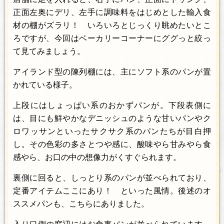
正面左奥にデリ、左手に調味料をはじめとした輸入食
材の棚がズラリ！ いろいろとじっくり眺めたいとこ
ろですが、今回はベーカリーコーナーにググっと絞っ
て見てみましょう。
アイランド型の陳列棚には、主にソフト系のパンが置
かれている様子。
上段にはしょっぱい系のおかずパンが。下段表側に
は、目にも鮮やかなデニッシュのような甘いパンやク
ロワッサンといったサクサク系のパンたちが目白押
し。その色彩の多さとつや感に、酸味やら甘みやら食
感やら、お口の中の想像力がくすぐられます。
裏側に回ると、しっとり系のパンが並べられており、
定番アイテムここにあり！ といった風情。後述のオ
ススメパンも、こちらにありました。