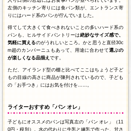
入り口側の窓辺にはお食事パンが並べられています。
左側のキッチン寄りには食パン類が、エントランス寄
りにはハード系のパンが佇んでいました。
得てして大きくて食べきれないことの多いハード系の
パンも、ヒルサイドパントリーは
絶妙なサイズ感で、
気軽に買える
のがうれしいところ。かと思うと直径30c
m超のカンパーニュもあって、用途に合わせて
選ぶの
が楽しくなる品揃え
です。
ただ、アイランド型の棚と比べてここはちょうど子ど
もの目線の高さに商品が陳列されているので、子ども
の「お手つき」にはお気を付けを……。
ライターおすすめ「パン オレ」
子どもにオススメのパンは写真左の「パン オレ」（11
0円・税別）。水の代わりに牛乳と練乳で作った、甘さ