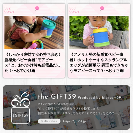
582
803
views
views
《しっかり密封で安心持ち歩き》
《アメリカ発の新感覚ベビー食
新感覚ベビー食器“モアピー
器》ホットケーキやスクランブル
ス”は、おでかけ時も必需品だっ
エッグが超簡単♡ 調理もできちゃ
た！〜おでかけ編
うモアピースって？〜おうち編