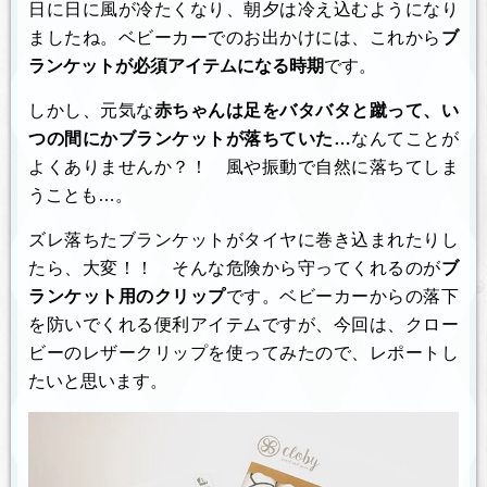
日に日に風が冷たくなり、朝夕は冷え込むようになり
ましたね。ベビーカーでのお出かけには、これから
ブ
ランケットが必須アイテムになる時期
です。
しかし、元気な
赤ちゃんは足をバタバタと蹴って、い
つの間にかブランケットが落ちていた…
なんてことが
よくありませんか？！ 風や振動で自然に落ちてしま
うことも…。
ズレ落ちたブランケットがタイヤに巻き込まれたりし
たら、大変！！ そんな危険から守ってくれるのが
ブ
ランケット用のクリップ
です。ベビーカーからの落下
を防いでくれる便利アイテムですが、今回は、クロー
ビーのレザークリップを使ってみたので、レポートし
たいと思います。