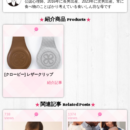
公認心理師。2016年に長男出産、2023年に次男出産。常に
食べ物のことばかり考えている食いしん坊な母です
紹介商品
Products
[クロービー] レザークリップ
紹介記事
関連記事
Related Posts
738
1374
views
views