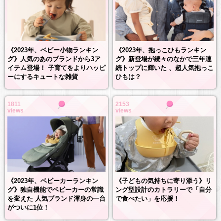
《2023年、抱っこひもランキン
《2023年、ベビー小物ランキン
グ》新登場が続々のなかで三年連
グ》人気のあのブランドから3ア
続トップに輝いた 、超人気抱っこ
イテム登場！ 子育てをよりハッピ
ひもは？
ーにするキュートな雑貨
1811
2153
views
views
《2023年、ベビーカーランキン
《子どもの気持ちに寄り添う》リ
グ》独自機能でベビーカーの常識
ング型設計のカトラリーで「自分
を変えた 人気ブランド渾身の一台
で食べたい」を応援！
がついに1位！