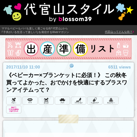
ママもベビーもパパも楽しく過ごせる街｢代官山｣から
代官山ってどんな街？
｢子供がいる生活って楽しい!｣を発信するWebマガジン
2017/11/10 11:00
6511 views
《ベビーカー×ブランケットに必須！》 この秋冬
買ってよかった、おでかけを快適にするプラスワ
ンアイテムって？