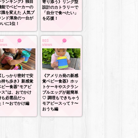
ーランキング》独自
寄り添う》リング型
機能でベビーカーの
設計のカトラリーで
常識を変えた 人気ブ
「自分で食べたい」
ランド渾身の一台が
を応援！
ついに1位！
82
803
iews
views
《しっかり密封で安
《アメリカ発の新感
心持ち歩き》新感覚
覚ベビー食器》ホッ
ベビー食器“モアピ
トケーキやスクラン
ース”は、おでかけ
ブルエッグが超簡単
時も必需品だっ
♡ 調理もできちゃう
た！〜おでかけ編
モアピースって？〜
おうち編