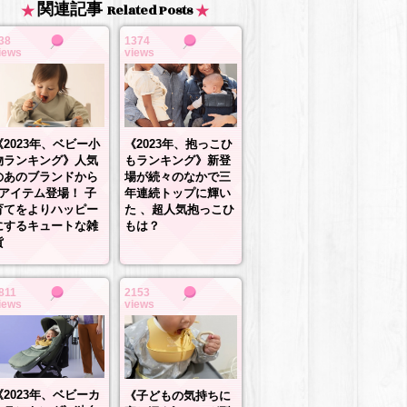
関連記事
Related Posts
38
1374
iews
views
《2023年、抱っこひ
《2023年、ベビー小
もランキング》新登
物ランキング》人気
場が続々のなかで三
のあのブランドから
年連続トップに輝い
3アイテム登場！ 子
た 、超人気抱っこひ
育てをよりハッピー
もは？
にするキュートな雑
貨
811
2153
iews
views
《2023年、ベビーカ
《子どもの気持ちに