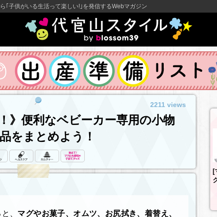
ら｢子供がいる生活って楽しい!｣を発信するWebマガジン
2211 views
！》便利なベビーカー専用の小物
需品をまとめよう！
ク
ると、
マグやお菓子、オムツ、お尻拭き、着替え、