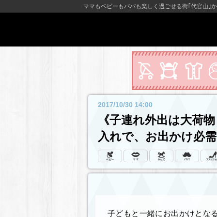
ママもベビーもパパも楽しく過ごせる街｢代官山｣か
2017/10/30 14:00
《子連れ外出は大荷物
入れで、お出かけ必
子どもと一緒にお出かけとな