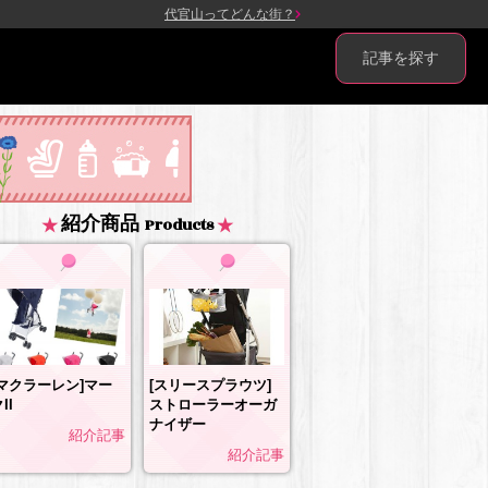
代官山ってどんな街？
記事を探す
紹介商品
Products
[マクラーレン]マー
[スリースプラウツ]
II
ストローラーオーガ
ナイザー
紹介記事
紹介記事