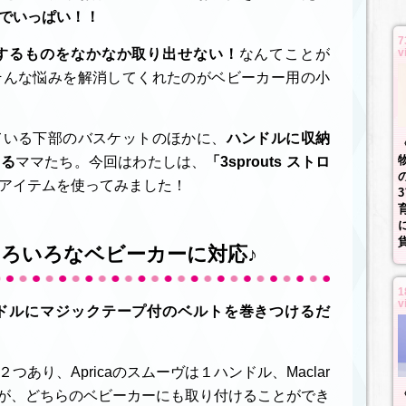
でいっぱい！！
7
するものをなかなか取り出せない！
なんてことが
v
そんな悩みを解消してくれたのがベビーカー用の小
ている下部のバスケットのほかに、
ハンドルに収納
いる
ママたち。今回はわたしは、
「3sprouts ストロ
アイテムを使ってみました！
ろいろなベビーカーに対応♪
1
v
ドルにマジックテープ付のベルトを巻きつけるだ
あり、Apricaのスムーヴは１ハンドル、Maclar
ですが、どちらのベビーカーにも取り付けることができ