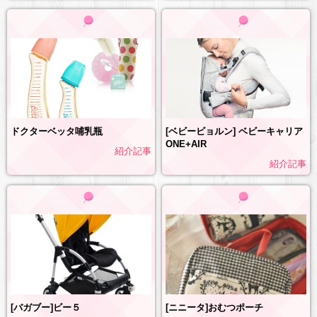
ドクターベッタ哺乳瓶
[ベビービョルン] ベビーキャリア
ONE+AIR
紹介記事
紹介記事
[ニニータ]おむつポーチ
[バガブー]ビー５