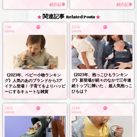
紹介記事
紹介記事
関連記事
Related Posts
739
1376
views
views
《2023年、抱っこひもランキン
《2023年、ベビー小物ランキン
グ》新登場が続々のなかで三年連
グ》人気のあのブランドから3ア
続トップに輝いた 、超人気抱っこ
イテム登場！ 子育てをよりハッピ
ひもは？
ーにするキュートな雑貨
1811
2160
views
views