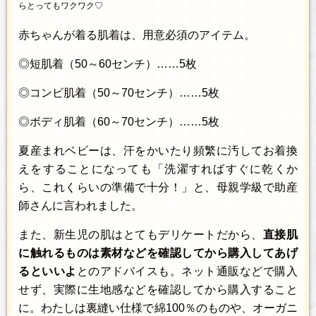
らとってもワクワク♡
赤ちゃんが着る肌着は、用意必須のアイテム。
◎短肌着（50～60センチ）……5枚
◎コンビ肌着（50～70センチ）……5枚
◎ボディ肌着（60～70センチ）……5枚
夏産まれベビーは、汗をかいたり頻繁に汚してお着換
えをすることになっても「洗濯すればすぐに乾くか
ら、これくらいの準備で十分！」と、母親学級で助産
師さんに言われました。
また、新生児の肌はとてもデリケートだから、
直接肌
に触れるものは素材などを確認してから購入してあげ
るといいよ
とのアドバイスも。ネット通販などで購入
せず、実際に生地感などを確認してから購入すること
に。わたしは裏縫い仕様で綿100％のものや、オーガニ