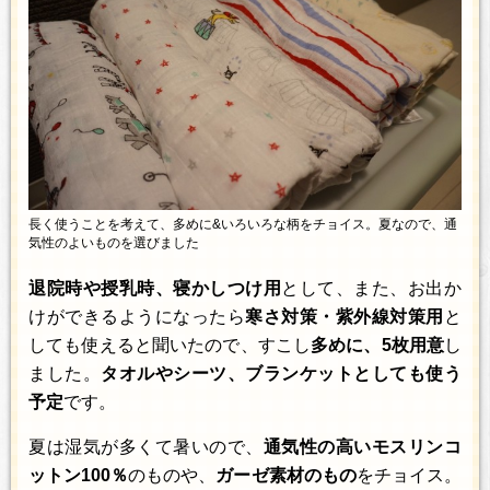
長く使うことを考えて、多めに&いろいろな柄をチョイス。夏なので、通
気性のよいものを選びました
退院時や授乳時、寝かしつけ用
として、また、お出か
けができるようになったら
寒さ対策・紫外線対策用
と
しても使えると聞いたので、すこし
多めに、5枚用意
し
ました。
タオルやシーツ、ブランケットとしても使う
予定
です。
夏は湿気が多くて暑いので、
通気性の高いモスリンコ
ットン100％
のものや、
ガーゼ素材のもの
をチョイス。