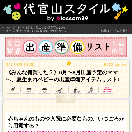
ママもベビーもパパも楽しく過ごせる街｢代官山｣から
代官山ってどんな街？
｢子供がいる生活って楽しい!｣を発信するWebマガジン
2017/6/3 14:00
5932 views
《みんな何買った？》6月〜8月出産予定のママ
へ、夏生まれベビーの出産準備アイテムリスト♪
赤ちゃんのものや入院に必要なもの、いつごろか
ら用意する？