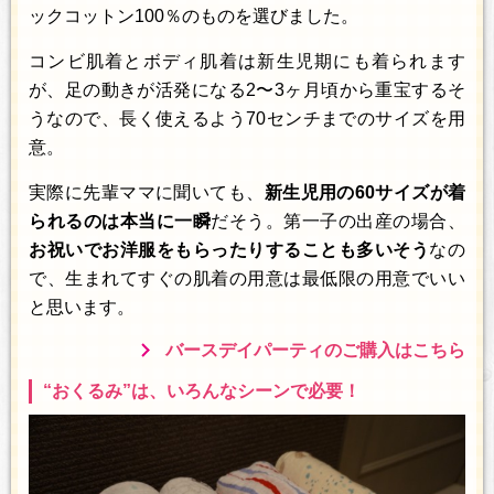
ックコットン100％のものを選びました。
コンビ肌着とボディ肌着は新生児期にも着られます
が、足の動きが活発になる2〜3ヶ月頃から重宝するそ
うなので、長く使えるよう70センチまでのサイズを用
意。
実際に先輩ママに聞いても、
新生児用の60サイズが着
られるのは本当に一瞬
だそう。第一子の出産の場合、
お祝いでお洋服をもらったりすることも多いそう
なの
で、生まれてすぐの肌着の用意は最低限の用意でいい
と思います。
バースデイパーティのご購入はこちら
“おくるみ”は、いろんなシーンで必要！