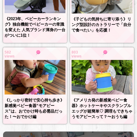
《2023年、ベビーカーランキン
《子どもの気持ちに寄り添う》リ
グ》独自機能でベビーカーの常識
ング型設計のカトラリーで「自分
を変えた 人気ブランド渾身の一台
で食べたい」を応援！
がついに1位！
582
803
views
views
《しっかり密封で安心持ち歩き》
《アメリカ発の新感覚ベビー食
新感覚ベビー食器“モアピー
器》ホットケーキやスクランブル
ス”は、おでかけ時も必需品だっ
エッグが超簡単♡ 調理もできちゃ
た！〜おでかけ編
うモアピースって？〜おうち編