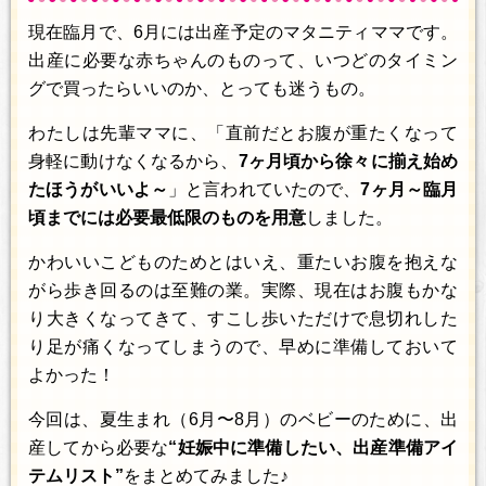
現在臨月で、6月には出産予定のマタニティママです。
出産に必要な赤ちゃんのものって、いつどのタイミン
グで買ったらいいのか、とっても迷うもの。
わたしは先輩ママに、「直前だとお腹が重たくなって
身軽に動けなくなるから、
7ヶ月頃から徐々に揃え始め
たほうがいいよ～
」と言われていたので、
7ヶ月～臨月
頃までには必要最低限のものを用意
しました。
かわいいこどものためとはいえ、重たいお腹を抱えな
がら歩き回るのは至難の業。実際、現在はお腹もかな
り大きくなってきて、すこし歩いただけで息切れした
り足が痛くなってしまうので、早めに準備しておいて
よかった！
今回は、夏生まれ（6月〜8月）のベビーのために、出
産してから必要な
“妊娠中に準備したい、出産準備アイ
テムリスト”
をまとめてみました♪