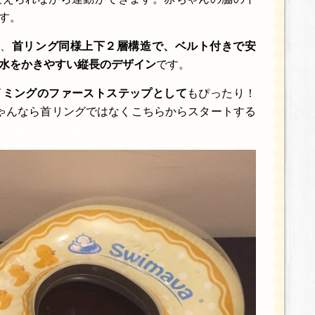
す。
が、
首リング同様上下２層構造で、ベルト付きで安
水をかきやすい縦長のデザイン
です。
イミングのファーストステップとして
もぴったり！
ゃんなら首リングではなくこちらからスタートする