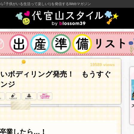
ら｢子供がいる生活って楽しい!｣を発信するWebマガジン
19589 views
しいボディリング発売！ もうすぐ
レンジ
卒業したら…！