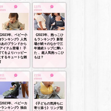
39
1375
iews
views
《2023年、抱っこひ
《2023年、ベビー小
もランキング》新登
物ランキング》人気
場が続々のなかで三
のあのブランドから
年連続トップに輝い
3アイテム登場！ 子
た 、超人気抱っこひ
育てをよりハッピー
もは？
にするキュートな雑
貨
811
2156
iews
views
《2023年、ベビーカ
《子どもの気持ちに
ーランキング》独自
寄り添う》リング型