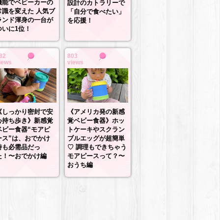
機能でベビーカーの
設計のカトラリーで
常識を変えた 人気ブ
「自分で食べたい」
ランド渾身の一台が
を応援！
ついに1位！
82
803
iews
views
《しっかり密封で安
《アメリカ発の新感
心持ち歩き》新感覚
覚ベビー食器》ホッ
ベビー食器“モアピ
トケーキやスクラン
ース”は、おでかけ
ブルエッグが超簡単
時も必需品だっ
♡ 調理もできちゃう
た！〜おでかけ編
モアピースって？〜
おうち編