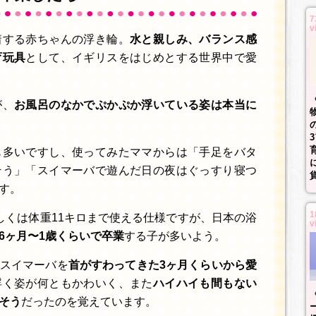
7
v
着する赤ちゃんの浮き輪。
水と親しみ、バランス感
育玩具
として、イギリスをはじめとする世界中で愛
が、
お風呂のなかでぷかぷか浮いている姿は本当に
も多いですし、使ってみたママからは「手足をバタ
そう」「スイマーバで遊んだ日の夜はぐっすり寝つ
す。
1
しくは体重11キロまで使える仕様ですが、日本の浴
v
6ヶ月〜1歳くらいで卒業
する子が多いよう。
スイマーバを
首がすわってきた3ヶ月くらいから愛
浮く姿が何ともかわいく、また
ハイハイも間もない
そう
だったのを覚えています。