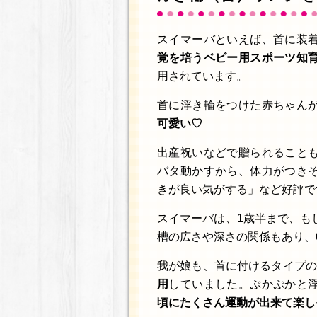
スイマーバといえば、首に装
覚を培うベビー用スポーツ知
用されています。
首に浮き輪をつけた赤ちゃん
可愛い♡
出産祝いなどで贈られること
バタ動かすから、体力がつき
きが良い気がする」など好評で
スイマーバは、1歳半まで、も
槽の広さや深さの関係もあり、
我が娘も、首に付けるタイプの
用
していました。ぷかぷかと
頃にたくさん運動が出来て楽し