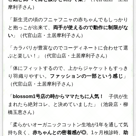
摩利子さん）
「新生児の頃のフニャフニャの赤ちゃんでもしっかり
と抱っこが出来て、
両手が使えるので動作に制限がな
い
」（代官山店・土居摩利子さん）
「カラバリが豊富なのでコーディネートに合わせて選
ぶと楽しい！」（代官山店・土居摩利子さん）
「体にフィットするので、上からジャケットもすっき
り羽織りやすい。
ファッションの一部という感じ
」
（代官山店・土居摩利子さん）
「
blossom1号店の時からママたちに人気！
子供が生
まれたら絶対コレ、と決めていました」（池袋店・柳
橋玉恵さん）
「柔らかいオーガニックコットン生地が1年を通して気
持ち良く、
赤ちゃんとの密着感が◎
。1ヶ月検診時、
助