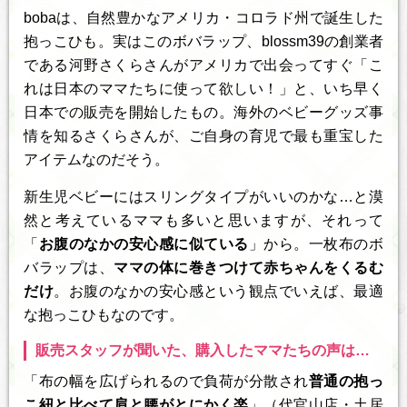
bobaは、自然豊かなアメリカ・コロラド州で誕生した
抱っこひも。実はこのボバラップ、blossm39の創業者
である河野さくらさんがアメリカで出会ってすぐ「こ
れは日本のママたちに使って欲しい！」と、いち早く
日本での販売を開始したもの。海外のベビーグッズ事
情を知るさくらさんが、ご自身の育児で最も重宝した
アイテムなのだそう。
新生児ベビーにはスリングタイプがいいのかな…と漠
然と考えているママも多いと思いますが、それって
「
お腹のなかの安心感に似ている
」から。一枚布のボ
バラップは、
ママの体に巻きつけて赤ちゃんをくるむ
だけ
。お腹のなかの安心感という観点でいえば、最適
な抱っこひもなのです。
販売スタッフが聞いた、購入したママたちの声は…
「布の幅を広げられるので負荷が分散され
普通の抱っ
こ紐と比べて肩と腰がとにかく楽
」（代官山店・土居