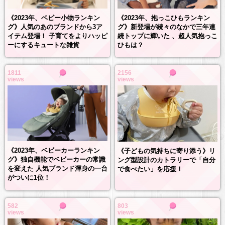
《2023年、抱っこひもランキン
《2023年、ベビー小物ランキン
グ》新登場が続々のなかで三年連
グ》人気のあのブランドから3ア
続トップに輝いた 、超人気抱っこ
イテム登場！ 子育てをよりハッピ
ひもは？
ーにするキュートな雑貨
1811
2156
views
views
《2023年、ベビーカーランキン
《子どもの気持ちに寄り添う》リ
グ》独自機能でベビーカーの常識
ング型設計のカトラリーで「自分
を変えた 人気ブランド渾身の一台
で食べたい」を応援！
がついに1位！
582
803
views
views