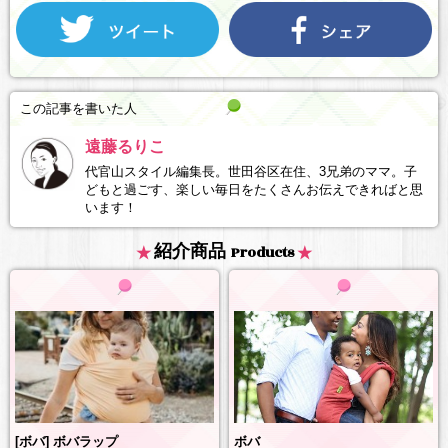
この記事を書いた人
遠藤るりこ
代官山スタイル編集長。世田谷区在住、3兄弟のママ。子
どもと過ごす、楽しい毎日をたくさんお伝えできればと思
います！
紹介商品
Products
ボバ
[ボバ] ボバラップ