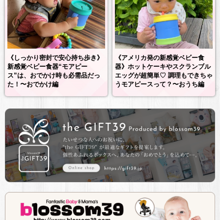
《しっかり密封で安心持ち歩き》
《アメリカ発の新感覚ベビー食
新感覚ベビー食器“モアピー
器》ホットケーキやスクランブル
ス”は、おでかけ時も必需品だっ
エッグが超簡単♡ 調理もできちゃ
た！〜おでかけ編
うモアピースって？〜おうち編