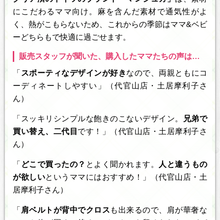
にこだわるママ向け。麻を含んだ素材で通気性がよ
く、熱がこもらないため、これからの季節はママ&ベビ
ーどちらもで快適に過ごせます。
販売スタッフが聞いた、購入したママたちの声は…
「
スポーティなデザインが好き
なので、両親ともにコ
ーディネートしやすい」（代官山店・土居摩利子さ
ん）
「スッキリシンプルな飽きのこないデザイン。
兄弟で
買い替え、二代目
です！」（代官山店・土居摩利子さ
ん）
「
どこで買ったの？
とよく聞かれます。
人と違うもの
が欲しい
というママにはおすすめ！」（代官山店・土
居摩利子さん）
「
肩ベルトが背中でクロス
も出来るので、肩が華奢な