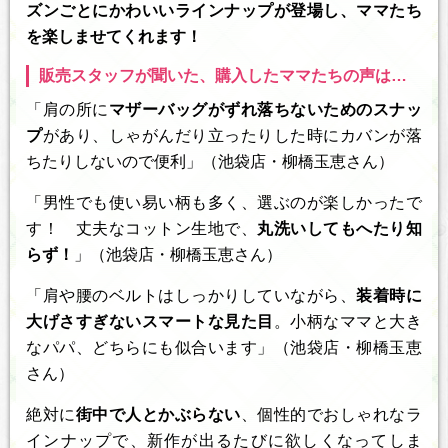
ズンごとにかわいいラインナップが登場し、ママたち
を楽しませてくれます！
販売スタッフが聞いた、購入したママたちの声は…
「肩の所に
マザーバッグがずれ落ちないためのスナッ
プ
があり、しゃがんだり立ったりした時にカバンが落
ちたりしないので便利」（池袋店・柳橋玉恵さん）
「男性でも使い易い柄も多く、選ぶのが楽しかったで
す！ 丈夫なコットン生地で、
丸洗いしてもへたり知
らず！
」（池袋店・柳橋玉恵さん）
「肩や腰のベルトはしっかりしていながら、
装着時に
大げさすぎないスマートな見た目
。小柄なママと大き
なパパ、どちらにも似合います」（池袋店・柳橋玉恵
さん）
絶対に
街中で人とかぶらない
、個性的でおしゃれなラ
インナップで、新作が出るたびに欲しくなってしま