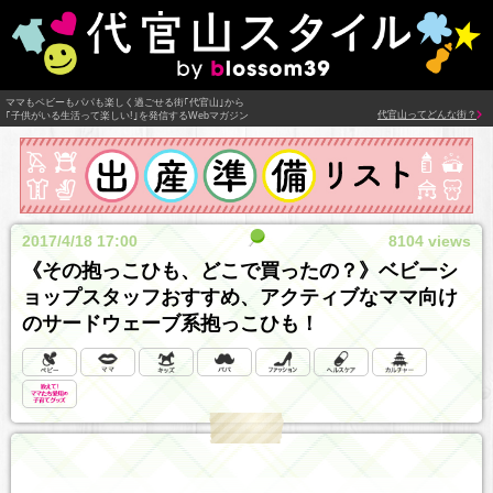
ママもベビーもパパも楽しく過ごせる街｢代官山｣から
代官山ってどんな街？
｢子供がいる生活って楽しい!｣を発信するWebマガジン
2017/4/18 17:00
8104 views
《その抱っこひも、どこで買ったの？》ベビーシ
ョップスタッフおすすめ、アクティブなママ向け
のサードウェーブ系抱っこひも！