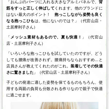
「おんぶのパーツに入れる大きなアルミパネルで、
背
筋をすっと正しく伸ばして
くれます。他のブランドに
はない最大のポイント！
抱っこしながら姿勢も良く
なる抱っこひも
は、他にないのでは？」（代官山店・
土居摩利子さん）
「
メッシュ素材もあるので、夏も快適！
」（代官山
店・土居摩利子さん）
「いろいろな抱っこひもを試していたのですが、どう
しても腰痛が改善されず。腰痛持ちならおすすめ…と
店員さんが教えてくれたのがこれ。
装着してその快適
さに驚きました
」（代官山店・土居摩利子さん）
子どもの発達に適した姿勢を保てるものもちろん、使
用する両親の負荷も分散される作りなので親子で快適
に過ごせます。