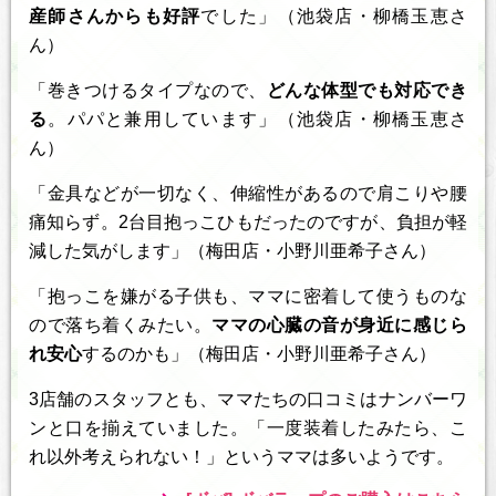
産師さんからも好評
でした」（池袋店・柳橋玉恵さ
ん）
「巻きつけるタイプなので、
どんな体型でも対応でき
る
。パパと兼用しています」（池袋店・柳橋玉恵さ
ん）
「金具などが一切なく、伸縮性があるので肩こりや腰
痛知らず。2台目抱っこひもだったのですが、負担が軽
減した気がします」（梅田店・小野川亜希子さん）
「抱っこを嫌がる子供も、ママに密着して使うものな
ので落ち着くみたい。
ママの心臓の音が身近に感じら
れ安心
するのかも」（梅田店・小野川亜希子さん）
3店舗のスタッフとも、ママたちの口コミはナンバーワ
ンと口を揃えていました。「一度装着したみたら、こ
れ以外考えられない！」というママは多いようです。