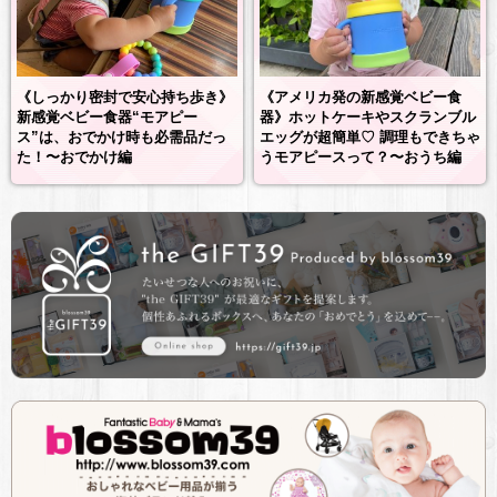
《しっかり密封で安心持ち歩き》
《アメリカ発の新感覚ベビー食
新感覚ベビー食器“モアピー
器》ホットケーキやスクランブル
ス”は、おでかけ時も必需品だっ
エッグが超簡単♡ 調理もできちゃ
た！〜おでかけ編
うモアピースって？〜おうち編