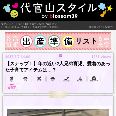
ママもベビーもパパも楽しく過ごせる街｢代官山｣から
代官山ってどんな街？
｢子供がいる生活って楽しい!｣を発信するWebマガジン
2017/3/7 14:00
1281 views
【スナップ！】年の近い2人兄弟育児、愛着のあっ
た子育てアイテムは…？