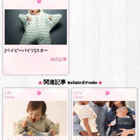
[ベイビーバイツ]スター
紹介記事
関連記事
Related Posts
738
1374
views
views