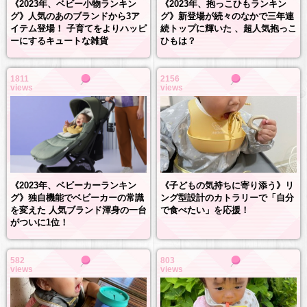
《2023年、抱っこひもランキン
《2023年、ベビー小物ランキン
グ》新登場が続々のなかで三年連
グ》人気のあのブランドから3ア
続トップに輝いた 、超人気抱っこ
イテム登場！ 子育てをよりハッピ
ひもは？
ーにするキュートな雑貨
1811
2156
views
views
《2023年、ベビーカーランキン
《子どもの気持ちに寄り添う》リ
グ》独自機能でベビーカーの常識
ング型設計のカトラリーで「自分
を変えた 人気ブランド渾身の一台
で食べたい」を応援！
がついに1位！
582
803
views
views