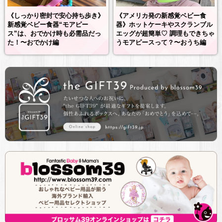
《しっかり密封で安心持ち歩き》
《アメリカ発の新感覚ベビー食
新感覚ベビー食器“モアピー
器》ホットケーキやスクランブル
ス”は、おでかけ時も必需品だっ
エッグが超簡単♡ 調理もできちゃ
た！〜おでかけ編
うモアピースって？〜おうち編