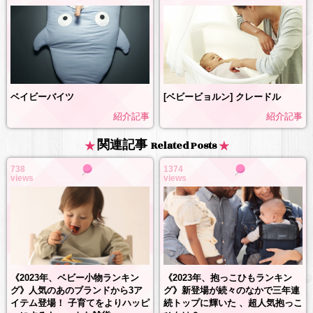
ベイビーバイツ
[ベビービョルン] クレードル
紹介記事
紹介記事
関連記事
Related Posts
738
1374
views
views
《2023年、抱っこひもランキン
《2023年、ベビー小物ランキン
グ》新登場が続々のなかで三年連
グ》人気のあのブランドから3ア
続トップに輝いた 、超人気抱っこ
イテム登場！ 子育てをよりハッピ