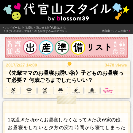
ママもベビーもパパも楽しく過ごせる街｢代官山｣から
代官山ってどんな街？
｢子供がいる生活って楽しい!｣を発信するWebマガジン
2017/2/27 14:00
3478 views
《先輩ママのお昼寝お誘い術》子どものお昼寝っ
て必要？ 何歳ごろまでしたらいい？
1歳過ぎた頃からお昼寝しなくなってきた我が家の娘。
お昼寝をしないと夕方の変な時間から寝てしまった