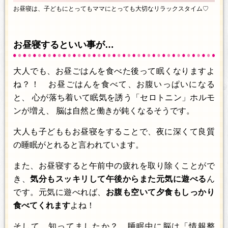
お昼寝は、子どもにとってもママにとっても大切なリラックスタイム♡
お昼寝するといい事が…
大人でも、お昼ごはんを食べた後って眠くなりますよ
ね？！ お昼ごはんを食べて、お腹いっぱいになる
と、 心が落ち着いて眠気を誘う「セロトニン」ホルモ
ンが増え、 脳は自然と働きが鈍くなるそうです。
大人も子どももお昼寝をすることで、夜に深くて良質
の睡眠がとれると言われています。
また、お昼寝すると午前中の疲れを取り除くことがで
き、
気分もスッキリして午後からまた元気に遊べる
ん
です。元気に遊べれば、
お腹も空いて夕食もしっかり
食べてくれます
よね！
そして、知ってましたか？ 睡眠中に脳は「情報整