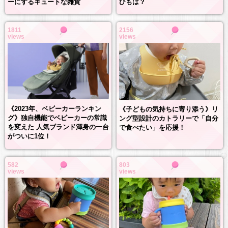
ひもは？
ーにするキュートな雑貨
1811
2156
views
views
《2023年、ベビーカーランキン
《子どもの気持ちに寄り添う》リ
グ》独自機能でベビーカーの常識
ング型設計のカトラリーで「自分
を変えた 人気ブランド渾身の一台
で食べたい」を応援！
がついに1位！
582
803
views
views