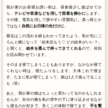
我が家のお昼寝お誘い術は、昼食後少し遊ばせてか
ら、
テレビや音楽などを消して部屋を静かに
します。
その後、電気を消して寝やすい雰囲気に。真っ暗とか
ではなく
自然にお日様の光だけに
。
最近はこの流れを娘もわかってきたよう。私が先にご
ろんと横になって「絵本読もう♡ どの絵本がいい？」
と聞くと、
絵本を選んで持ってきてくれる
ので、何回
か読み聞かせています。
そのまま寝てしまうこともありますが、なかなか寝て
くれない時は、寝たふりをします。大体これで寝ま
す。たまに私が寝てしまって、娘は1人で遊んでること
も（笑）
あと、我が家の娘はちょっと変わってるのかもしれま
せんが、自分の腕を私の背中の下に潜り込ませるなが
ら寝るのが好きで、良くこの体制で寝てます。
手を繋