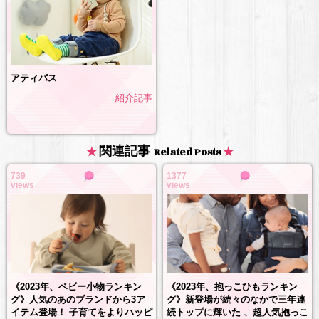
アティパス
紹介記事
関連記事
Related Posts
739
1377
views
views
《2023年、抱っこひもランキン
《2023年、ベビー小物ランキン
グ》新登場が続々のなかで三年連
グ》人気のあのブランドから3ア
続トップに輝いた 、超人気抱っこ
イテム登場！ 子育てをよりハッピ