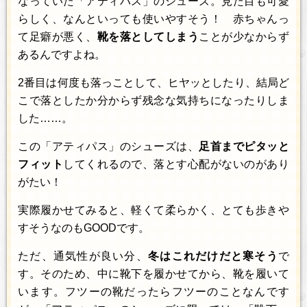
なっていた「アティパス」のシューズ。見た目も可愛
らしく、なんといっても使いやすそう！ 赤ちゃんっ
て足癖が悪く、
靴を落としてしまう
ことが少なからず
あるんですよね。
2番目は何度も落っことして、ヒヤッとしたり、結局ど
こで落としたか分からず残念な気持ちになったりしま
した……。
この「アティパス」のシューズは、
足首までピタッと
フィット
してくれるので、落とす心配がないのがあり
がたい！
実際履かせてみると、軽くて柔らかく、とても歩きや
すそうなのもGOODです。
ただ、通気性が良い分、
冬はこれだけだと寒そう
で
す。そのため、中に靴下を履かせてから、靴を履いて
います。フツーの靴だったらフツーのことなんです