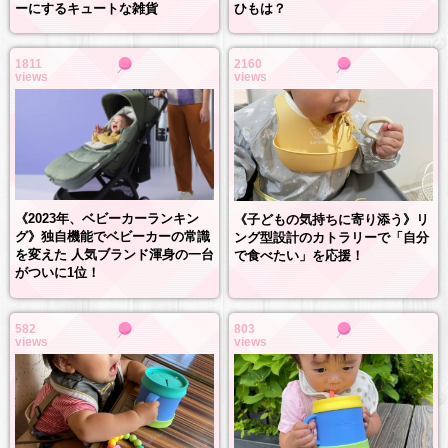
ひもは？
ーにするキュートな雑貨
1811
2160
views
views
《2023年、ベビーカーランキン
《子どもの気持ちに寄り添う》リ
グ》独自機能でベビーカーの常識
ング型設計のカトラリーで「自分
を変えた 人気ブランド渾身の一台
で食べたい」を応援！
がついに1位！
582
803
views
views