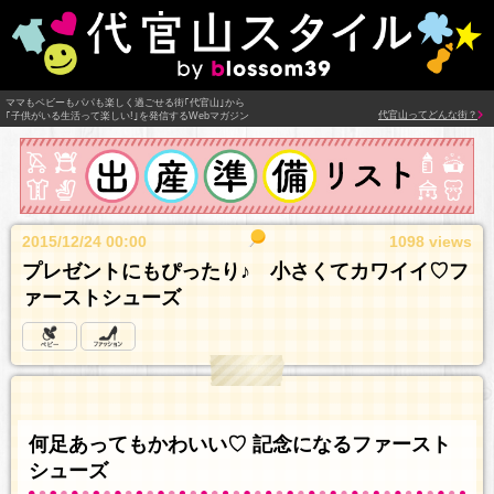
ママもベビーもパパも楽しく過ごせる街｢代官山｣から
代官山ってどんな街？
｢子供がいる生活って楽しい!｣を発信するWebマガジン
2015/12/24 00:00
1098 views
プレゼントにもぴったり♪ 小さくてカワイイ♡フ
ァーストシューズ
何足あってもかわいい♡ 記念になるファースト
シューズ