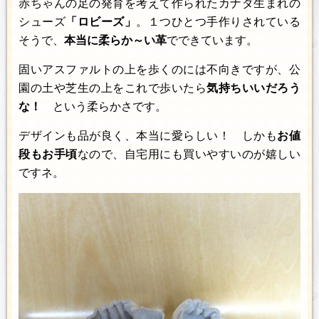
赤ちゃんの足の発育を考えて作られたカナダ生まれの
シューズ
「ロビーズ」
。１つひとつ手作りされている
そうで、
本当に柔らか～い革
でできています。
固いアスファルトの上を歩くのには不向きですが、公
園の土や芝生の上をこれで歩いたら
気持ちいいだろう
な！
という柔らかさです。
デザインも品が良く、本当に愛らしい！ しかも
お値
段もお手頃
なので、自宅用にも買いやすいのが嬉しい
ですネ。