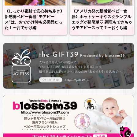
《しっかり密封で安心持ち歩き》
《アメリカ発の新感覚ベビー食
新感覚ベビー食器“モアピー
器》ホットケーキやスクランブル
ス”は、おでかけ時も必需品だっ
エッグが超簡単♡ 調理もできちゃ
た！〜おでかけ編
うモアピースって？〜おうち編