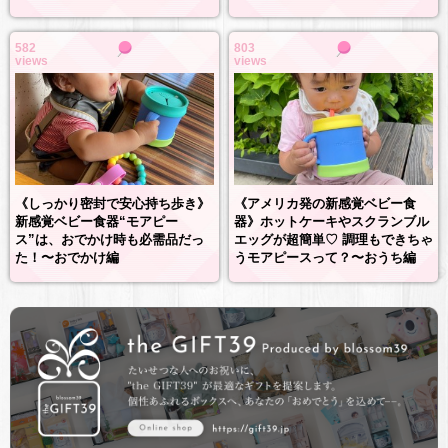
582
803
views
views
《しっかり密封で安心持ち歩き》
《アメリカ発の新感覚ベビー食
新感覚ベビー食器“モアピー
器》ホットケーキやスクランブル
ス”は、おでかけ時も必需品だっ
エッグが超簡単♡ 調理もできちゃ
た！〜おでかけ編
うモアピースって？〜おうち編