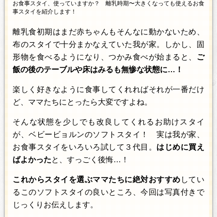
お食事スタイ、使っていますか？ 離乳時期〜大きくなっても使えるお食
事スタイを紹介します！
離乳食初期はまだ赤ちゃんもそんなに動かないため、
布のスタイで十分まかなえていた我が家。しかし、固
形物を食べるようになり、つかみ食べが始まると、
ご
飯の後のテーブルや床はみるも無惨な状態に…！
楽しく好きなように食事してくれればそれが一番だけ
ど、ママたちにとったら大変ですよね。
そんな状態を少しでも改良してくれるお助けスタイ
が、ベビービョルンのソフトスタイ！ 実は我が家、
お食事スタイをいろいろ試して３代目。
はじめに買え
ばよかった
と、すっごく後悔…！
これからスタイを選ぶママたちに絶対おすすめ
してい
るこのソフトスタイの良いところ、今回は写真付きで
じっくりお伝えします。