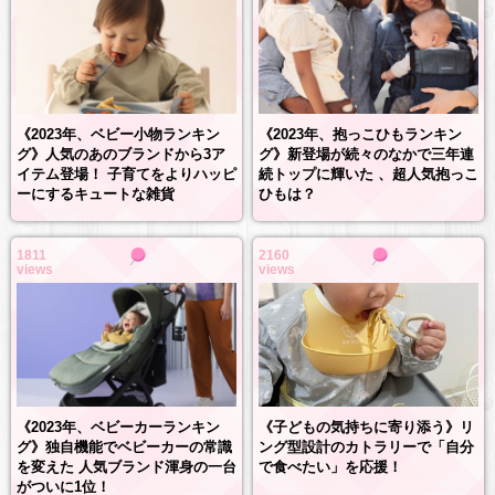
《2023年、抱っこひもランキン
《2023年、ベビー小物ランキン
グ》新登場が続々のなかで三年連
グ》人気のあのブランドから3ア
続トップに輝いた 、超人気抱っこ
イテム登場！ 子育てをよりハッピ
ひもは？
ーにするキュートな雑貨
1811
2160
views
views
《2023年、ベビーカーランキン
《子どもの気持ちに寄り添う》リ
グ》独自機能でベビーカーの常識
ング型設計のカトラリーで「自分
を変えた 人気ブランド渾身の一台
で食べたい」を応援！
がついに1位！