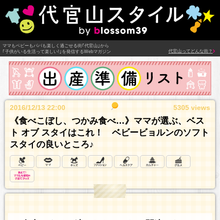
ママもベビーもパパも楽しく過ごせる街｢代官山｣から
代官山ってどんな街？
｢子供がいる生活って楽しい!｣を発信するWebマガジン
2016/12/13 22:00
5305 views
《食べこぼし、つかみ食べ…》ママが選ぶ、ベス
ト オブ スタイはこれ！ ベビービョルンのソフト
スタイの良いところ♪