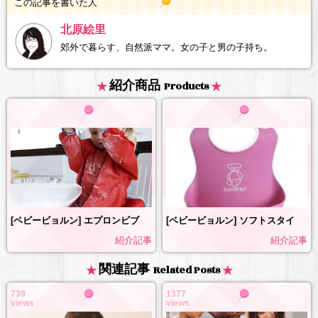
この記事を書いた人
北原絵里
郊外で暮らす、自然派ママ。女の子と男の子持ち。
紹介商品
Products
[ベビービョルン] ソフトスタイ
[ベビービョルン] エプロンビブ
紹介記事
紹介記事
関連記事
Related Posts
739
1377
views
views