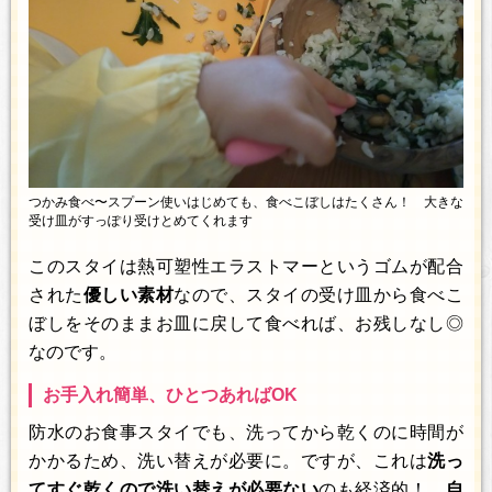
つかみ食べ〜スプーン使いはじめても、食べこぼしはたくさん！ 大きな
受け皿がすっぽり受けとめてくれます
このスタイは熱可塑性エラストマーというゴムが配合
された
優しい素材
なので、スタイの受け皿から食べこ
ぼしをそのままお皿に戻して食べれば、お残しなし◎
なのです。
お手入れ簡単、ひとつあればOK
防水のお食事スタイでも、洗ってから乾くのに時間が
かかるため、洗い替えが必要に。ですが、これは
洗っ
てすぐ乾くので洗い替えが必要ない
のも経済的！
自