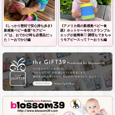
《しっかり密封で安心持ち歩き》
《アメリカ発の新感覚ベビー食
新感覚ベビー食器“モアピー
器》ホットケーキやスクランブル
ス”は、おでかけ時も必需品だっ
エッグが超簡単♡ 調理もできちゃ
た！〜おでかけ編
うモアピースって？〜おうち編