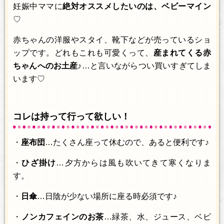
妊娠中ママに
絶対オススメしたいのは、ベビーマイン
♡
赤ちゃんの洋服やスタイ、靴下などが売っているショ
ップです。どれもこれも可愛くって、
産まれてくる赤
ちゃんへのお土産♪
…と言いながらつい買いすぎてしま
います♡
コレは持って行って欲しい！
・
座布団
…たくさん座って休むので、あると便利です♪
・
ひざ掛け
…夕方からは風も吹いてきて寒くなりま
す。
・
日傘
…日陰が少ない場所に座る時必須です♪
・
ノンカフェインのお茶
…緑茶、水、ジュース、ベビ