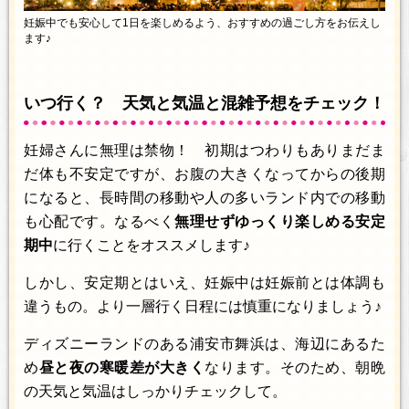
妊娠中でも安心して1日を楽しめるよう、おすすめの過ごし方をお伝えし
ます♪
いつ行く？ 天気と気温と混雑予想をチェック！
妊婦さんに無理は禁物！ 初期はつわりもありまだま
だ体も不安定ですが、お腹の大きくなってからの後期
になると、長時間の移動や人の多いランド内での移動
も心配です。なるべく
無理せずゆっくり楽しめる安定
期中
に行くことをオススメします♪
しかし、安定期とはいえ、妊娠中は妊娠前とは体調も
違うもの。より一層行く日程には慎重になりましょう♪
ディズニーランドのある浦安市舞浜は、海辺にあるた
め
昼と夜の寒暖差が大きく
なります。そのため、朝晩
の天気と気温はしっかりチェックして。