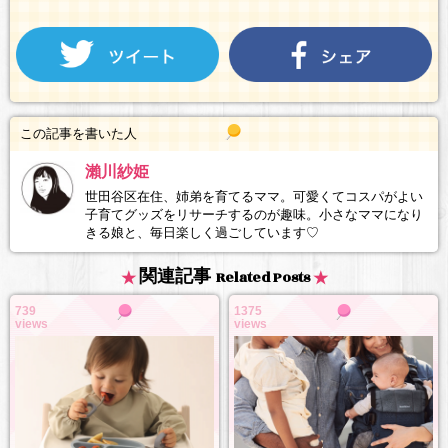
この記事を書いた人
瀨川紗姫
世田谷区在住、姉弟を育てるママ。可愛くてコスパがよい
子育てグッズをリサーチするのが趣味。小さなママになり
きる娘と、毎日楽しく過ごしています♡
関連記事
Related Posts
739
1375
views
views