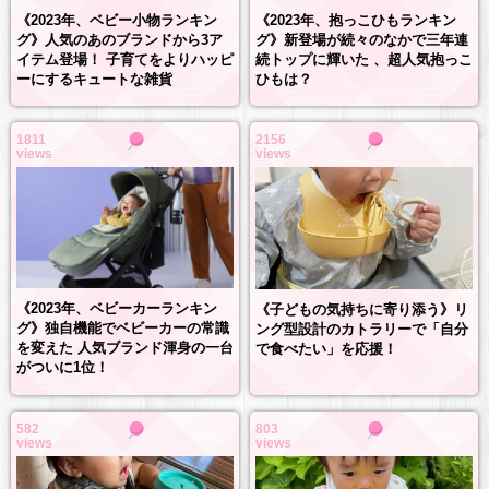
《2023年、抱っこひもランキン
《2023年、ベビー小物ランキン
グ》新登場が続々のなかで三年連
グ》人気のあのブランドから3ア
続トップに輝いた 、超人気抱っこ
イテム登場！ 子育てをよりハッピ
ひもは？
ーにするキュートな雑貨
1811
2156
views
views
《2023年、ベビーカーランキン
《子どもの気持ちに寄り添う》リ
グ》独自機能でベビーカーの常識
ング型設計のカトラリーで「自分
を変えた 人気ブランド渾身の一台
で食べたい」を応援！
がついに1位！
582
803
views
views