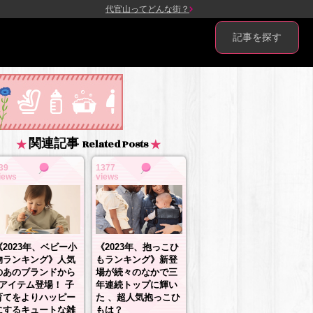
代官山ってどんな街？
記事を探す
関連記事
Related Posts
39
1377
iews
views
《2023年、抱っこひ
《2023年、ベビー小
もランキング》新登
物ランキング》人気
場が続々のなかで三
のあのブランドから
年連続トップに輝い
3アイテム登場！ 子
た 、超人気抱っこひ
育てをよりハッピー
もは？
にするキュートな雑