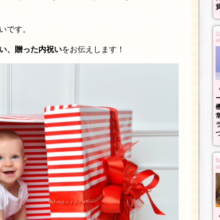
いです。
1
v
い、贈った内祝い
をお伝えします！
5
v