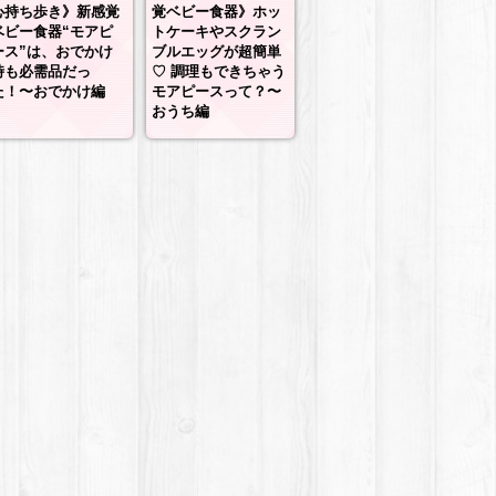
心持ち歩き》新感覚
覚ベビー食器》ホッ
ベビー食器“モアピ
トケーキやスクラン
ース”は、おでかけ
ブルエッグが超簡単
時も必需品だっ
♡ 調理もできちゃう
た！〜おでかけ編
モアピースって？〜
おうち編