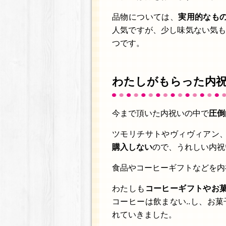
品物については、
実用的なも
人気ですが、少し味気ない気も
つです。
わたしがもらった内
今まで頂いた内祝いの中で
圧倒
ツモリチサトやヴィヴィアン
購入しない
ので、うれしい内祝
食品やコーヒーギフトなどを内
わたしも
コーヒーギフトやお
コーヒーは飲まない..し、お
れていきました。