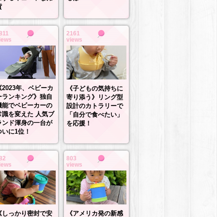
貨
811
2161
iews
views
《2023年、ベビーカ
《子どもの気持ちに
ーランキング》独自
寄り添う》リング型
機能でベビーカーの
設計のカトラリーで
常識を変えた 人気ブ
「自分で食べたい」
ランド渾身の一台が
を応援！
ついに1位！
82
803
iews
views
《しっかり密封で安
《アメリカ発の新感