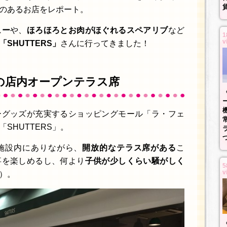
のあるお店をレポート。
ュー
や、
ほろほろとお肉がほぐれるスペアリブ
など
1
v
「SHUTTERS」
さんに行ってきました！
の店内オープンテラス席
ーグッズが充実するショッピングモール「ラ・フェ
SHUTTERS」。
施設内にありながら、
開放的なテラス席がある
こ
事を楽しめるし、何より
子供が少しくらい騒がしく
5
v
）。