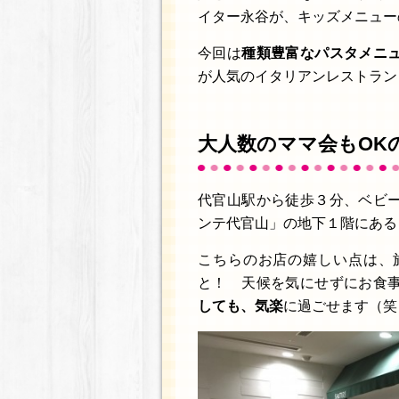
イター永谷が、キッズメニュー
今回は
種類豊富なパスタメニ
が人気のイタリアンレストラン
大人数のママ会もOK
代官山駅から徒歩３分、ベビ
ンテ代官山」の地下１階にある「
こちらのお店の嬉しい点は、
と！ 天候を気にせずにお食
しても、気楽
に過ごせます（笑