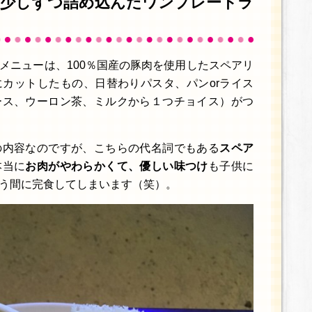
を少しずつ詰め込んだワンプレートラ
メニューは、100％国産の豚肉を使用したスペアリ
カットしたもの、日替わりパスタ、パンorライス
ース、ウーロン茶、ミルクから１つチョイス）がつ
の内容なのですが、こちらの代名詞でもある
スペア
当に
お肉がやわらかくて、優しい味つけ
も子供に
う間に完食してしまいます（笑）。