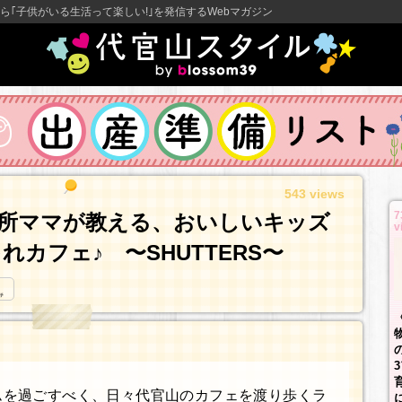
ら｢子供がいる生活って楽しい!｣を発信するWebマガジン
543 views
7
所ママが教える、おいしいキッズ
v
カフェ♪ 〜SHUTTERS〜
ムを過ごすべく、日々代官山のカフェを渡り歩くラ