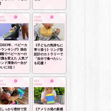
貨
811
2160
iews
views
《2023年、ベビーカ
《子どもの気持ちに
ーランキング》独自
寄り添う》リング型
機能でベビーカーの
設計のカトラリーで
常識を変えた 人気ブ
「自分で食べたい」
ランド渾身の一台が
を応援！
ついに1位！
82
803
iews
views
《しっかり密封で安
《アメリカ発の新感