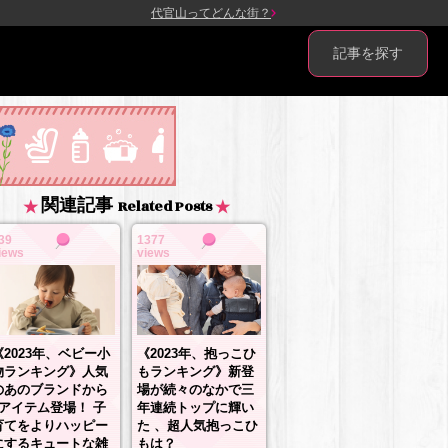
代官山ってどんな街？
記事を探す
関連記事
Related Posts
39
1377
iews
views
《2023年、抱っこひ
《2023年、ベビー小
もランキング》新登
物ランキング》人気
場が続々のなかで三
のあのブランドから
年連続トップに輝い
3アイテム登場！ 子
た 、超人気抱っこひ
育てをよりハッピー
もは？
にするキュートな雑