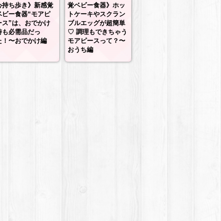
心持ち歩き》新感覚
覚ベビー食器》ホッ
ベビー食器“モアピ
トケーキやスクラン
ース”は、おでかけ
ブルエッグが超簡単
時も必需品だっ
♡ 調理もできちゃう
た！〜おでかけ編
モアピースって？〜
おうち編