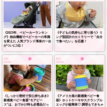
《2023年、ベビーカーランキン
《子どもの気持ちに寄り添う》リ
グ》独自機能でベビーカーの常識
ング型設計のカトラリーで「自分
を変えた 人気ブランド渾身の一台
で食べたい」を応援！
がついに1位！
582
803
views
views
《しっかり密封で安心持ち歩き》
《アメリカ発の新感覚ベビー食
新感覚ベビー食器“モアピー
器》ホットケーキやスクランブル
ス”は、おでかけ時も必需品だっ
エッグが超簡単♡ 調理もできちゃ