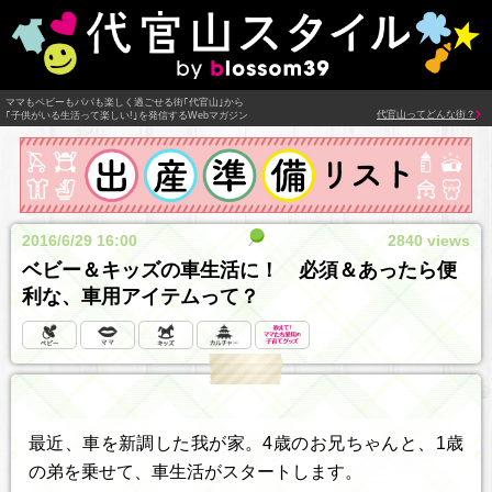
ママもベビーもパパも楽しく過ごせる街｢代官山｣から
代官山ってどんな街？
｢子供がいる生活って楽しい!｣を発信するWebマガジン
2016/6/29 16:00
2840 views
ベビー＆キッズの車生活に！ 必須＆あったら便
利な、車用アイテムって？
最近、車を新調した我が家。4歳のお兄ちゃんと、1歳
の弟を乗せて、車生活がスタートします。