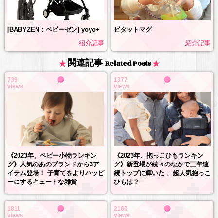
[BABYZEN：ベビーゼン] yoyo+
ビタットマグ
紹介記事
紹介記事
関連記事
Related Posts
739
1377
views
views
《2023年、抱っこひもランキン
《2023年、ベビー小物ランキン
グ》新登場が続々のなかで三年連
グ》人気のあのブランドから3ア
続トップに輝いた 、超人気抱っこ
イテム登場！ 子育てをよりハッピ
ひもは？
ーにするキュートな雑貨
1811
2160
views
views