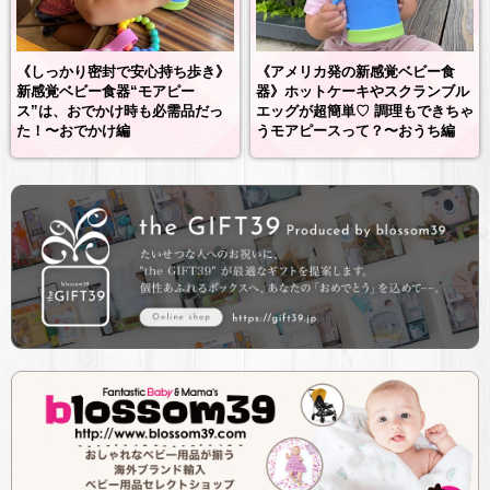
《しっかり密封で安心持ち歩き》
《アメリカ発の新感覚ベビー食
新感覚ベビー食器“モアピー
器》ホットケーキやスクランブル
ス”は、おでかけ時も必需品だっ
エッグが超簡単♡ 調理もできちゃ
た！〜おでかけ編
うモアピースって？〜おうち編