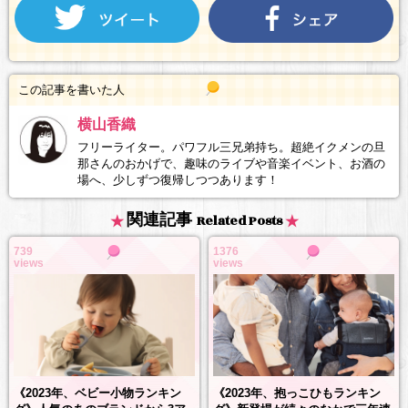
この記事を書いた人
横山香織
フリーライター。パワフル三兄弟持ち。超絶イクメンの旦
那さんのおかげで、趣味のライブや音楽イベント、お酒の
場へ、少しずつ復帰しつつあります！
関連記事
Related Posts
739
1376
views
views
《2023年、抱っこひもランキン
《2023年、ベビー小物ランキン