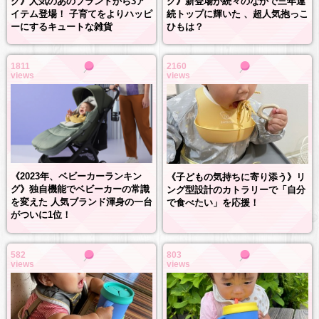
グ》新登場が続々のなかで三年連
グ》人気のあのブランドから3ア
続トップに輝いた 、超人気抱っこ
イテム登場！ 子育てをよりハッピ
ひもは？
ーにするキュートな雑貨
1811
2160
views
views
《2023年、ベビーカーランキン
《子どもの気持ちに寄り添う》リ
グ》独自機能でベビーカーの常識
ング型設計のカトラリーで「自分
を変えた 人気ブランド渾身の一台
で食べたい」を応援！
がついに1位！
582
803
views
views