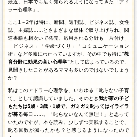
最近、日本でも広く知られるようになってきた「アド
ラー心理学」。
ここ1～2年は特に、新聞、週刊誌、ビジネス誌、女性
誌、主婦誌……とさまざまな媒体で取り上げられ、関
連書籍も相次いで発売。応用される分野も「片付け」
「ビジネス」「学級づくり」「コミュニケーション
術」など多岐にわたっていますが、その中でも特に
“教
育分野に効果の高い心理学”
として広まっているので、
見聞きしたことがあるママも多いのではないでしょう
か？
私はこのアドラー心理学を、いわゆる「叱らない子育
て」として認識していました。そのとき
我が家の子ど
もたちは5歳・3歳・1歳で、ガミガミ叱ってはイライラ
が募る
毎日……。「叱らないなんて無理！」と思って
いたのですが、本を読み、少しずつ実践することで、
叱る回数が減ったかも？と感じるようになったので