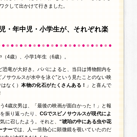
ワクして出かけて行きました。
児・年中児・小学生が、それぞれ楽
（4歳）、小学1年生（6歳）。
ど恐竜が大好き。パパによると、当日は博物館内を
ピノサウルスが水中を泳ぐ”という見たことのない映
ではなく）
本物の化石がたくさんある！
」と喜んで
！
う4歳次男は、「最後の映画が面白かった！」と報
容を振り返ったり、
CGでスピノサウルスが現代によ
お気に召したよう。それと、
“琥珀の中にある虫や花
ーナー
では、人一倍熱心に顕微鏡を覗いていたのだ