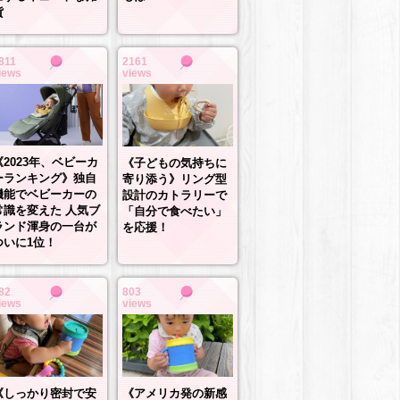
貨
811
2161
iews
views
《2023年、ベビーカ
《子どもの気持ちに
ーランキング》独自
寄り添う》リング型
機能でベビーカーの
設計のカトラリーで
常識を変えた 人気ブ
「自分で食べたい」
ランド渾身の一台が
を応援！
ついに1位！
82
803
iews
views
《しっかり密封で安
《アメリカ発の新感