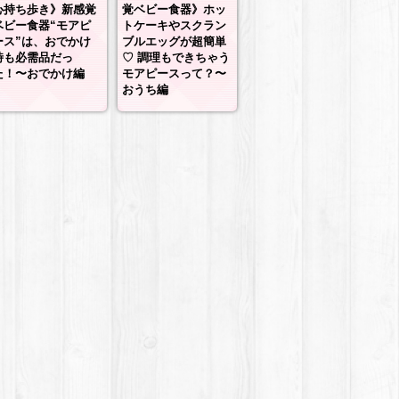
心持ち歩き》新感覚
覚ベビー食器》ホッ
ベビー食器“モアピ
トケーキやスクラン
ース”は、おでかけ
ブルエッグが超簡単
時も必需品だっ
♡ 調理もできちゃう
た！〜おでかけ編
モアピースって？〜
おうち編