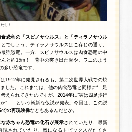
供たち！
肉食恐竜の「スピノサウルス」と「ティラノサウル
ことでしょう。ティラノサウルスはご存じの通り、
の最強恐竜。一方、スピノサウルスは肉食恐竜の中
んと約15m！ 背中の突き出た骨や、ワニのよう
の多い恐竜です。
は1912年に発見されるも、第二次世界大戦での焼
ました。これまでは、他の肉食恐竜と同様に“二足
考えられてきたのですが、2014年に“実は四足歩行
か”……という斬新な仮説が発表。今回は、この説
Gでの再現映像
などもあるんだとか。
重な赤ちゃん恐竜の化石が展示
されていたり、最新
再現されていたり、気になるトピックスがたくさ