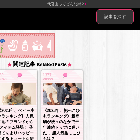
代官山ってどんな街？
記事を探す
関連記事
Related Posts
39
1377
iews
views
《2023年、抱っこひ
《2023年、ベビー小
もランキング》新登
物ランキング》人気
場が続々のなかで三
のあのブランドから
年連続トップに輝い
3アイテム登場！ 子
た 、超人気抱っこひ
育てをよりハッピー
もは？
にするキュートな雑