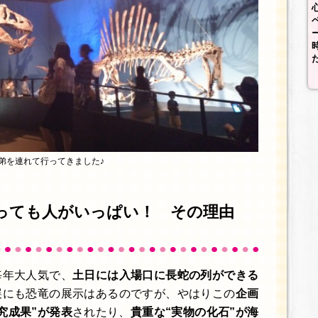
弟を連れて行ってきました♪
っても人がいっぱい！ その理由
毎年大人気で、
土日には入場口に長蛇の列ができる
展にも恐竜の展示はあるのですが、やはりこの
企画
究成果”が発表
されたり、
貴重な“実物の化石”が海