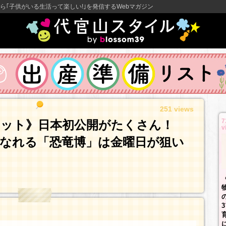
ら｢子供がいる生活って楽しい!｣を発信するWebマガジン
251 views
7
ポット》日本初公開がたくさん！
v
なれる「恐竜博」は金曜日が狙い