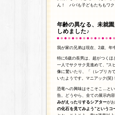
ん！ パパも子どもたちもワク
年齢の異なる、未就園
しめました♪
我が家の兄弟は現在、2歳、年中
特に6歳の長男は、超がつくほ
一人でサクサク見進めて、“ス
像に驚いたり、「（レプリカ
いたようです。マニアック(笑)
恐竜への興味はそこそこ…とい
告。どうやら、全ての展示内
みがえったりするシアター
が
の化石を見てみよう”というコ