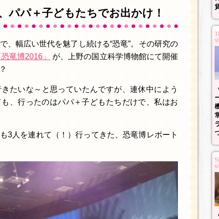
、パパ＋子どもたちでお出かけ！
1
v
で、幅広い世代を魅了し続ける“恐竜”。その研究の
恐竜博2016」
が、上野の国立科学博物館にて開催
？
行きたいな～と思っていたんですが、連休中によう
ても、行ったのはパパ＋子どもたちだけで、私はお
も3人を連れて（！）行ってきた、恐竜博レポート
5
v