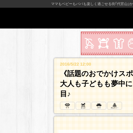
ママもベビーもパパも楽しく過ごせる街｢代官山｣か
2016/5/22 12:00
《話題のおでかけス
大人も子どもも夢中に
目♪