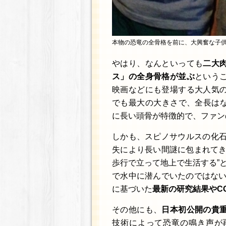
本物の恐竜の全骨格を前に、大興奮な子
やはり、なんといっても
二大
ス」の全身骨格が並ぶ
という
映画などにも登場する大人気
でも最大の大きさで、全長はな
に長い頭骨が特徴的で、ファン
しかも、スピノサウルスの化石
失により長い間謎に包まれてき
歩行で立って地上で生活する”と
で水中に潜んでいたのではない
に基づいた
最新の研究結果やC
その他にも、
日本初公開の貴
技術によって恐竜の鳴き声が