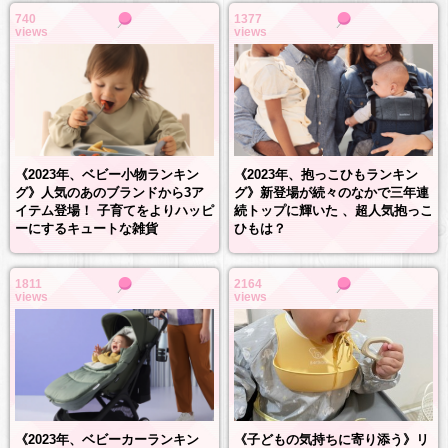
740
1377
views
views
《2023年、抱っこひもランキン
《2023年、ベビー小物ランキン
グ》新登場が続々のなかで三年連
グ》人気のあのブランドから3ア
続トップに輝いた 、超人気抱っこ
イテム登場！ 子育てをよりハッピ
ひもは？
ーにするキュートな雑貨
1811
2164
views
views
《2023年、ベビーカーランキン
《子どもの気持ちに寄り添う》リ