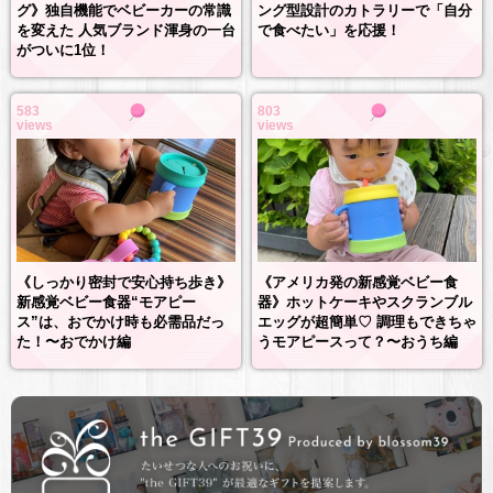
グ》独自機能でベビーカーの常識
ング型設計のカトラリーで「自分
を変えた 人気ブランド渾身の一台
で食べたい」を応援！
がついに1位！
583
803
views
views
《しっかり密封で安心持ち歩き》
《アメリカ発の新感覚ベビー食
新感覚ベビー食器“モアピー
器》ホットケーキやスクランブル
ス”は、おでかけ時も必需品だっ
エッグが超簡単♡ 調理もできちゃ
た！〜おでかけ編
うモアピースって？〜おうち編