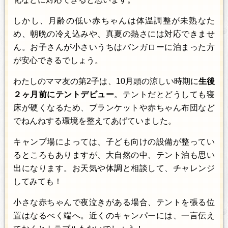
しかし、月齢の低い赤ちゃんは体温調整が未熟なた
め、朝晩の冷え込みや、真夏の熱さには対応できませ
ん。お子さんが小さいうちはバンガローに泊まった方
が安心できるでしょう。
わたしのママ友の第2子は、10月頭の涼しい時期に
生後
２ヶ月前にテントデビュー
。テントだとどうしても寝
床が硬くなるため、ブランケットや赤ちゃん布団など
でねんねする環境を整えてあげていました。
キャンプ場によっては、子ども向けの設備が整ってい
るところもありますが、大自然の中、テント泊も思い
出になります。お天気や体調と相談して、チャレンジ
してみても！
小さな赤ちゃんで夜泣きがある場合、テントを張る位
置はなるべく端へ。近くのキャンパーには、一言伝え