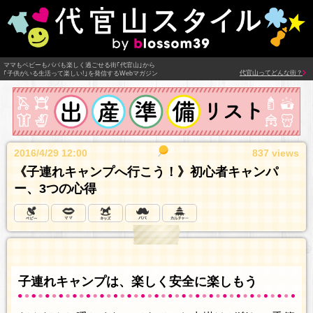
ママもベビーもパパも楽しく過ごせる街｢代官山｣から
代官山ってどんな街？
｢子供がいる生活って楽しい!｣を発信するWebマガジン
2016/4/29 12:00
837 views
《子連れキャンプへ行こう！》初心者キャンパ
ー、3つの心得
子連れキャンプは、楽しく安全に楽しもう