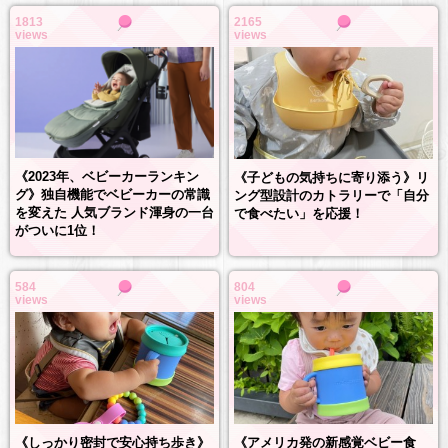
1813
2165
views
views
《2023年、ベビーカーランキン
《子どもの気持ちに寄り添う》リ
グ》独自機能でベビーカーの常識
ング型設計のカトラリーで「自分
を変えた 人気ブランド渾身の一台
で食べたい」を応援！
がついに1位！
584
804
views
views
《しっかり密封で安心持ち歩き》
《アメリカ発の新感覚ベビー食