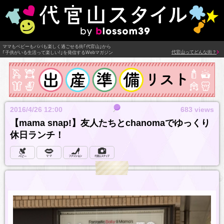
ママもベビーもパパも楽しく過ごせる街｢代官山｣から
代官山ってどんな街？
｢子供がいる生活って楽しい!｣を発信するWebマガジン
2016/4/26 12:00
683 views
【mama snap!】友人たちとchanomaでゆっくり
休日ランチ！