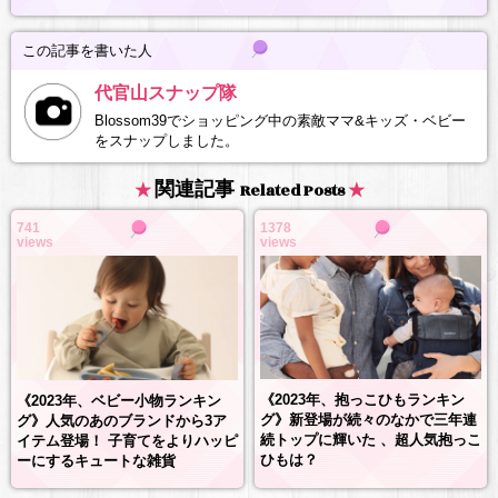
この記事を書いた人
代官山スナップ隊
Blossom39でショッピング中の素敵ママ&キッズ・ベビー
をスナップしました。
関連記事
Related Posts
741
1378
views
views
《2023年、抱っこひもランキン
《2023年、ベビー小物ランキン
グ》新登場が続々のなかで三年連
グ》人気のあのブランドから3ア
続トップに輝いた 、超人気抱っこ
イテム登場！ 子育てをよりハッピ
ひもは？
ーにするキュートな雑貨