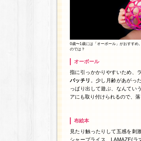
0歳〜1歳には「オーボール」がおすすめ
のでは？
オーボール
指に引っかかりやすいため、
バッチリ
。少し月齢があがっ
っぱり出して遊ぶ、なんてい
アにも取り付けられるので、落
布絵本
見たり触ったりして五感を刺
シャープライス、LAMAZE(ラマ