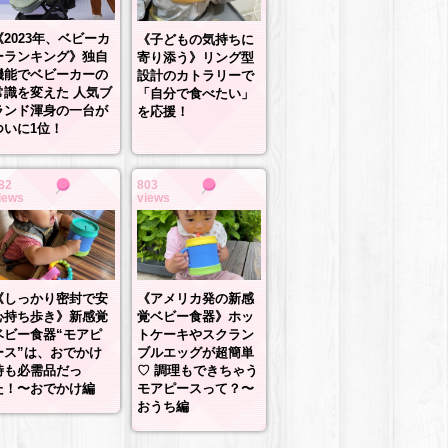
《2023年、ベビーカ
《子どもの気持ちに
ーランキング》独自
寄り添う》リング型
機能でベビーカーの
設計のカトラリーで
常識を変えた 人気ブ
「自分で食べたい」
ランド渾身の一台が
を応援！
ついに1位！
82
803
iews
views
《しっかり密封で安
《アメリカ発の新感
心持ち歩き》新感覚
覚ベビー食器》ホッ
ベビー食器“モアピ
トケーキやスクラン
ース”は、おでかけ
ブルエッグが超簡単
時も必需品だっ
♡ 調理もできちゃう
た！〜おでかけ編
モアピースって？〜
おうち編