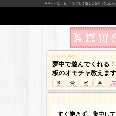
ママもベビーもパパも楽しく過ごせる街｢代官山｣か
2016/4/1 06:00
夢中で遊んでくれる！
板のオモチャ教えます
すぐ飽きず、集中し