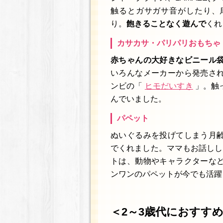
触るとガサガサ音がしたり、
り。
飽きることなく遊んで
くれ
カサカサ・パリパリおもちゃ
赤ちゃんの大好きなビニール
いろんなメーカーから発売さ
ンビの「
ヒモだいすき
」。触
んでいました。
パペット
ぬいぐるみを投げてしまう月
でくれました。ママもお話しし
トは、動物やキャラクターな
ンワンのパペットが今でも活躍
＜2～3歳代におすす