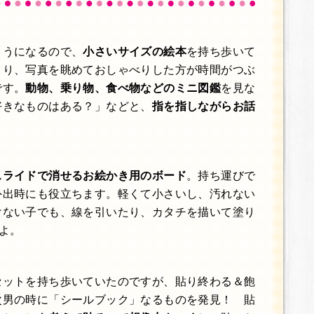
ようになるので、
小さいサイズの絵本
を持ち歩いて
より、写真を眺めておしゃべりした方が時間がつぶ
です。
動物、乗り物、食べ物などのミニ図鑑
を見な
好きなものはある？」などと、
指を指しながらお話
スライドで消せるお絵かき用のボード
。持ち運びで
外出時にも役立ちます。軽くて小さいし、汚れない
けない子でも、線を引いたり、カタチを描いて塗り
よ。
セットを持ち歩いていたのですが、貼り終わる＆飽
次男の時に「シールブック」なるものを発見！ 貼