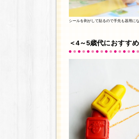
シールを剥がして貼るので手先も器用にな
＜4～5歳代におすす