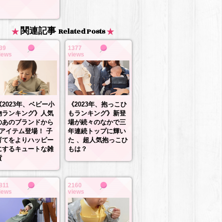
関連記事
Related Posts
39
1377
iews
views
《2023年、抱っこひ
《2023年、ベビー小
もランキング》新登
物ランキング》人気
場が続々のなかで三
のあのブランドから
年連続トップに輝い
3アイテム登場！ 子
た 、超人気抱っこひ
育てをよりハッピー
もは？
にするキュートな雑
貨
811
2160
iews
views