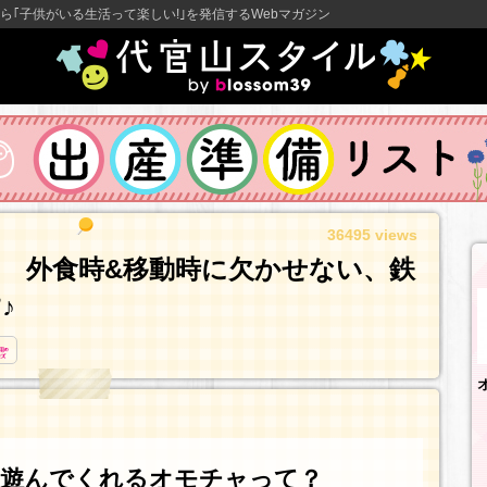
ら｢子供がいる生活って楽しい!｣を発信するWebマガジン
36495 views
 外食時&移動時に欠かせない、鉄
♪
て遊んでくれるオモチャって？